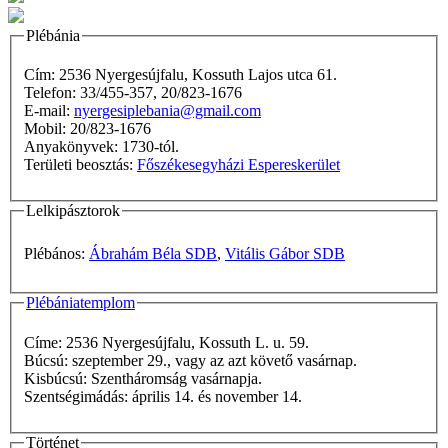
Plébánia
Cím: 2536 Nyergesújfalu, Kossuth Lajos utca 61.
Telefon: 33/455-357, 20/823-1676
E-mail:
nyergesiplebania@gmail.com
Mobil: 20/823-1676
Anyakönyvek: 1730-tól.
Területi beosztás:
Főszékesegyházi Espereskerület
Lelkipásztorok
Plébános:
Ábrahám Béla SDB
,
Vitális Gábor SDB
Plébániatemplom
Címe: 2536 Nyergesújfalu, Kossuth L. u. 59.
Búcsú: szeptember 29., vagy az azt követő vasárnap.
Kisbúcsú: Szentháromság vasárnapja.
Szentségimádás: április 14. és november 14.
Történet