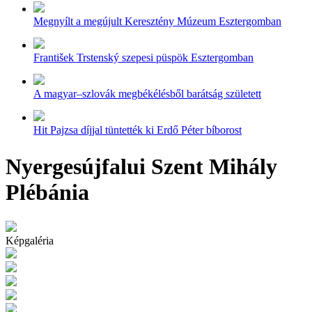
Megnyílt a megújult Keresztény Múzeum Esztergomban
František Trstenský szepesi püspök Esztergomban
A magyar–szlovák megbékélésből barátság született
Hit Pajzsa díjjal tüntették ki Erdő Péter bíborost
Nyergesújfalui Szent Mihály
Plébánia
Képgaléria