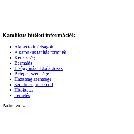
Katolikus hitéleti információk
Alapvető imádságok
A katolikus tanítás formulái
Keresztség
Bérmálás
Elsőgyónás - Elsőáldozás
Betegek szentsége
Házasság szentsége
Szentmise, miserend
Hitoktatás
Temetés
Partnereink: