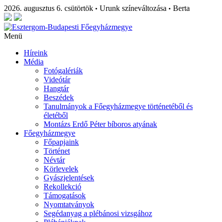
2026. augusztus 6. csütörtök
Urunk színeváltozása
Berta
•
•
Menü
Híreink
Média
Fotógalériák
Videótár
Hangtár
Beszédek
Tanulmányok a Főegyházmegye történetéből és
életéből
Montázs Erdő Péter bíboros atyának
Főegyházmegye
Főpapjaink
Történet
Névtár
Körlevelek
Gyászjelentések
Rekollekció
Támogatások
Nyomtatványok
Segédanyag a plébánosi vizsgához