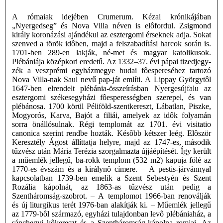
A rómaiak idejében Crumerum. Kézai krónikájában
„Nyergedseg” és Nova Villa néven is elôfordul. Zsigmond
király koronázási ajándékul az esztergomi érseknek adja. Sokat
szenved a török idôben, majd a felszabadítási harcok során is.
1701-ben 289-en lakják, né-met és magyar katolikusok.
Plébániája középkori eredetű. Az 1332–37. évi pápai tizedjegy-
zék a veszprémi egyházmegye budai fôespereséhez tartozó
Nova Villa-nak Saul nevű pap-ját említi. A Lippay Györgytôl
1647-ben elrendelt plébánia-összeírásban Nyergesújfalu az
esztergomi székesegyházi fôesperességben szerepel, és van
plébánosa. 1700 körül Péliföld-szentkereszt, Lábatlan, Piszke,
Mogyorós, Karva, Bajót a filiái, amelyek az idôk folyamán
sorra önállósulnak. Régi templomát az 1701. évi visitatio
canonica szerint rendbe hozták. Késôbb kétszer leég. Elôször
Keresztély Ágost állíttatja helyre, majd az 1747-es, második
tűzvész után Mária Terézia szorgalmazta újjáépítését. Így került
a műemlék jellegű, ba-rokk templom (532 m2) kapuja fölé az
1770-es évszám és a királynô címere. – A pestis-járvánnyal
kapcsolatban 1739-ben emelik a Szent Sebestyén és Szent
Rozália kápolnát, az 1863-as tűzvész után pedig a
Szentháromság-szobrot. – A templomot 1966-ban renoválják
és új liturgikus terét 1976-ban alakítják ki. – Műemlék jellegű
az 1779-bôl származó, egyházi tulajdonban levô plébániaház, a
sánchegyi kôkereszt és a Szentháromság-kápolna romjai. Az