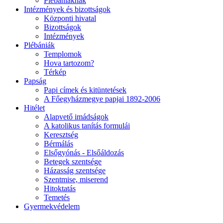
Plébániáknak
Intézmények és bizottságok
Központi hivatal
Bizottságok
Intézmények
Plébániák
Templomok
Hova tartozom?
Térkép
Papság
Papi címek és kitüntetések
A Főegyházmegye papjai 1892-2006
Hitélet
Alapvető imádságok
A katolikus tanítás formulái
Keresztség
Bérmálás
Elsőgyónás - Elsőáldozás
Betegek szentsége
Házasság szentsége
Szentmise, miserend
Hitoktatás
Temetés
Gyermekvédelem