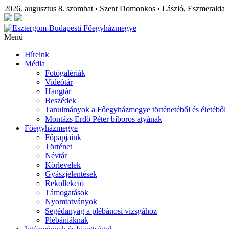
2026. augusztus 8. szombat
Szent Domonkos
László, Eszmeralda
•
•
Menü
Híreink
Média
Fotógalériák
Videótár
Hangtár
Beszédek
Tanulmányok a Főegyházmegye történetéből és életéből
Montázs Erdő Péter bíboros atyának
Főegyházmegye
Főpapjaink
Történet
Névtár
Körlevelek
Gyászjelentések
Rekollekció
Támogatások
Nyomtatványok
Segédanyag a plébánosi vizsgához
Plébániáknak