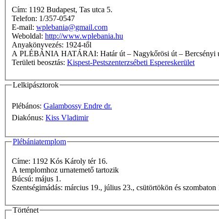
Cím: 1192 Budapest, Tas utca 5.
Telefon: 1/357-0547
E-mail:
wplebania@gmail.com
Weboldal:
http://www.wplebania.hu
Anyakönyvezés: 1924-től
A PLÉBÁNIA HATÁRAI: Határ út – Nagykőrösi út – Bercs
Területi beosztás:
Kispest-Pestszenterzsébeti Espereskerület
Lelkipásztorok
Plébános:
Galambossy Endre dr.
Diakónus:
Kiss Vladimir
Plébániatemplom
Címe: 1192 Kós Károly tér 16.
A templomhoz urnatemető tartozik
Búcsú: május 1.
Szentségimádás: március 19., július 23., csütörtökön és szomb
Történet