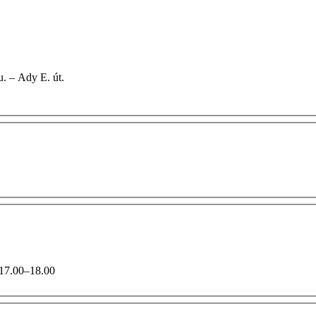
ényi u. – Ady E. út.
aton 17.00–18.00