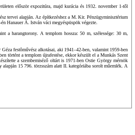
rületen először expozitúra, majd kurácia és 1932. november 1-től
ész tervei alapján. Az építkezéshez a M. Kir. Pénzügyminisztérium
 19-én Hanauer Á. István váci megyéspüspök végezte.
lamint a harangtorony. A templom hossza: 50 m, szélessége: 30 m,
ár Géza festôművész alkotásai, aki 1941–42-ben, valamint 1959-ben
ben történt a templom újrafestése, ekkor készült el a Munkás Szent
észítette a szembemiséző oltárt is 1971-ben Ostie György mérnök
 alapján 15 796. törzsszám alatt II. kategóriába sorolt műemlék. A