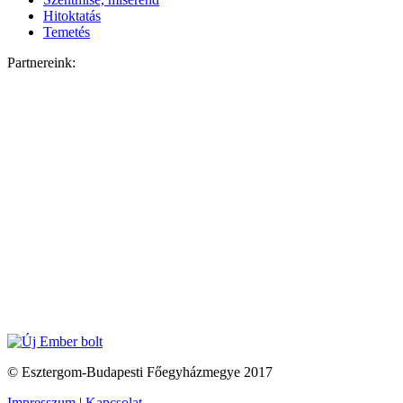
Hitoktatás
Temetés
Partnereink:
© Esztergom-Budapesti Főegyházmegye 2017
Impresszum
|
Kapcsolat