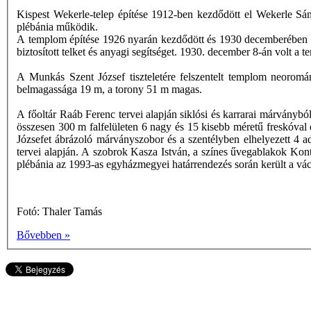
Kispest Wekerle-telep építése 1912-ben kezdődött el Wekerle Sán
plébánia működik.
A templom építése 1926 nyarán kezdődött és 1930 decemberében ért
biztosított telket és anyagi segítséget. 1930. december 8-án volt
A Munkás Szent József tiszteletére felszentelt templom neoromán
belmagassága 19 m, a torony 51 m magas.
A főoltár Raáb Ferenc tervei alapján siklósi és karrarai márvány
összesen 300 m falfelületen 6 nagy és 15 kisebb méretű freskóval 
Józsefet ábrázoló márványszobor és a szentélyben elhelyezett 4
tervei alapján. A szobrok Kasza István, a színes űvegablakok Kont
plébánia az 1993-as egyházmegyei határrendezés során került a v
Fotó: Thaler Tamás
Bővebben »