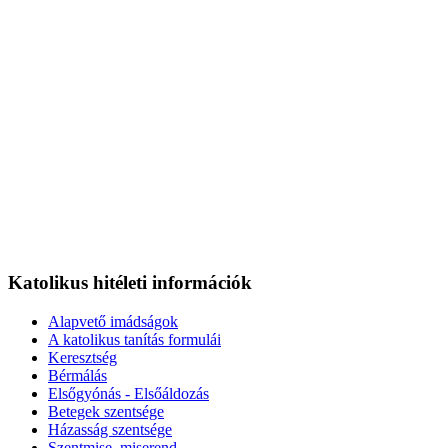
Katolikus hitéleti információk
Alapvető imádságok
A katolikus tanítás formulái
Keresztség
Bérmálás
Elsőgyónás - Elsőáldozás
Betegek szentsége
Házasság szentsége
Szentmise, miserend