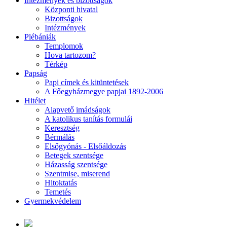
Intézmények és bizottságok
Központi hivatal
Bizottságok
Intézmények
Plébániák
Templomok
Hova tartozom?
Térkép
Papság
Papi címek és kitüntetések
A Főegyházmegye papjai 1892-2006
Hitélet
Alapvető imádságok
A katolikus tanítás formulái
Keresztség
Bérmálás
Elsőgyónás - Elsőáldozás
Betegek szentsége
Házasság szentsége
Szentmise, miserend
Hitoktatás
Temetés
Gyermekvédelem