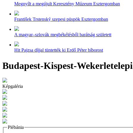
Megnyílt a megújult Keresztény Múzeum Esztergomban
František Trstenský szepesi püspök Esztergomban
A magyar–szlovák megbékélésből barátság született
Hit Pajzsa díjjal tüntették ki Erdő Péter bíborost
Budapest-Kispest-Wekerletelepi
Képgaléria
Plébánia