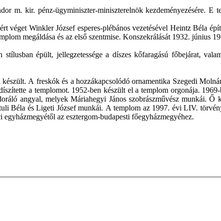
dor m. kir. pénz-ügyminiszter-miniszterelnök kezdeményezésére. E te
 véget Winkler József esperes-plébános vezetésével Heintz Béla épít
 a templom megáldása és az első szentmise. Konszekrálását 1932. június
 stílusban épült, jellegzetessége a díszes kőfaragású főbejárat, va
ból készült. A freskók és a hozzákapcsolódó ornamentika Szegedi Moln
díszítette a templomot. 1952-ben készült el a templom orgonája. 1969-
 adoráló angyal, melyek Máriahegyi János szobrászművész munkái. Ő k
uli Béla és Ligeti József munkái. A templom az 1997. évi LIV. törvény
áci egyházmegyétől az esztergom-budapesti főegyházmegyéhez.