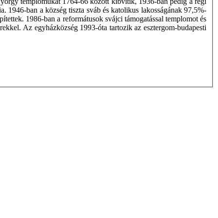
György templomukat 1764-66 között kibvítik, 1936-ban pedig a régi
nia. 1946-ban a község tiszta sváb és katolikus lakosságának 97,5%-
epítettek. 1986-ban a reformátusok svájci támogatással templomot és
erekkel. Az egyházközség 1993-óta tartozik az esztergom-budapesti