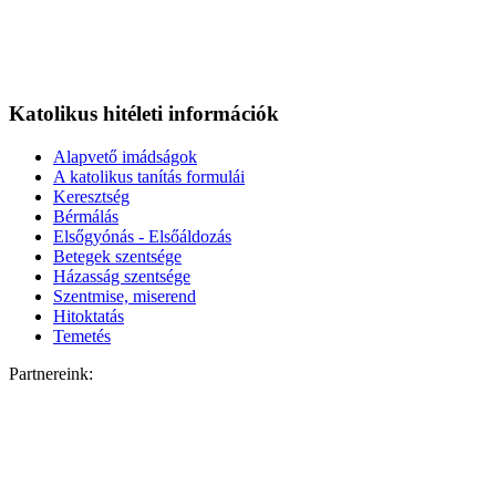
Katolikus hitéleti információk
Alapvető imádságok
A katolikus tanítás formulái
Keresztség
Bérmálás
Elsőgyónás - Elsőáldozás
Betegek szentsége
Házasság szentsége
Szentmise, miserend
Hitoktatás
Temetés
Partnereink: