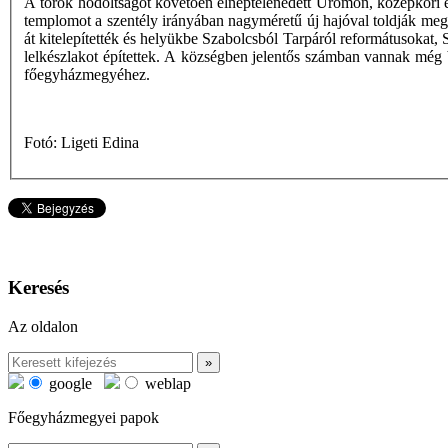
A török hódoltságot követően elnéptelenedett Ürömön, középkori e
templomot a szentély irányában nagyméretű új hajóval toldják meg. 
át kitelepítették és helyükbe Szabolcsból Tarpáról reformátusokat,
lelkészlakot építettek. A községben jelentős számban vannak még 
főegyházmegyéhez.
Fotó: Ligeti Edina
Keresés
Az oldalon
google
weblap
Főegyházmegyei papok