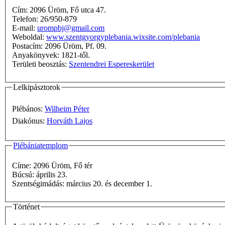
Cím: 2096 Üröm, Fő utca 47.
Telefon: 26/950-879
E-mail:
urompbj@gmail.com
Weboldal:
www.szentgyorgyplebania.wixsite.com/plebania
Postacím: 2096 Üröm, Pf. 09.
Anyakönyvek: 1821-től.
Területi beosztás:
Szentendrei Espereskerület
Lelkipásztorok
Plébános:
Wilheim Péter
Diakónus:
Horváth Lajos
Plébániatemplom
Címe: 2096 Üröm, Fő tér
Búcsú: április 23.
Szentségimádás: március 20. és december 1.
Történet