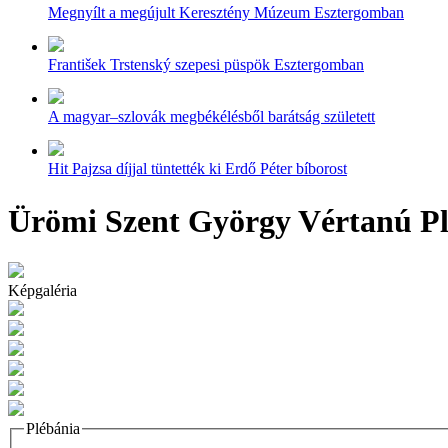
Megnyílt a megújult Keresztény Múzeum Esztergomban
František Trstenský szepesi püspök Esztergomban
A magyar–szlovák megbékélésből barátság született
Hit Pajzsa díjjal tüntették ki Erdő Péter bíborost
Ürömi Szent György Vértanú P
Képgaléria
Plébánia