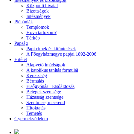
Intézmények és bizottságok
Központi hivatal
Bizottságok
Intézmények
Plébániák
Templomok
Hova tartozom?
Térkép
Papság
Papi címek és kitüntetések
A Főegyházmegye papjai 1892-2006
Hitélet
Alapvető imádságok
A katolikus tanítás formulái
Keresztség
Bérmálás
Elsőgyónás - Elsőáldozás
Betegek szentsége
Házasság szentsége
Szentmise, miserend
Hitoktatás
Temetés
Gyermekvédelem