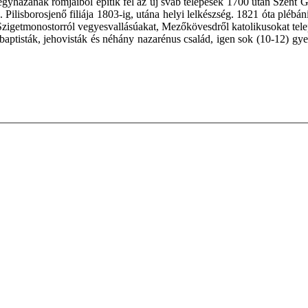
gyházának romjaiból építik fel az új sváb telepesek 1700 után Szent 
Pilisborosjenő filiája 1803-ig, utána helyi lelkészség. 1821 óta plébá
 Szigetmonostorról vegyesvallásúakat, Mezőkövesdről katolikusokat tel
baptisták, jehovisták és néhány nazarénus család, igen sok (10-12) gy