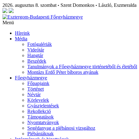
2026. augusztus 8. szombat
Szent Domonkos
László, Eszmeralda
•
•
Menü
Híreink
Média
Fotógalériák
Videótár
Hangtár
Beszédek
Tanulmányok a Főegyházmegye történetéből és életéből
Montázs Erdő Péter bíboros atyának
Főegyházmegye
Főpapjaink
Történet
Névtár
Körlevelek
Gyászjelentések
Rekollekció
Támogatások
Nyomtatványok
Segédanyag a plébánosi vizsgához
Plébániáknak