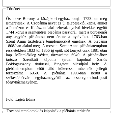
Történet
Ősi neve Borony, a középkori egyház romjai 1723-ban még
ismeretesek. A Csobánka nevet az új telepesektôl kapja, akiket
a Pomázon és Kalászon lakó szlovák nyelvű hívekkel együtt
1744 körül a szentendrei plébánia pasztorál, mert a borosjenői
anya-egyház plébánosa nem értette a nyelvüket. 1763-ban
Szent Anna tiszteletére templomocskát emelnek. A plébánia
1808-ban alakul meg. A mostani Szent Anna plébániatemplom
részletekben 1833-tól 1856-ig épül, sőt tornyot csak 1881 után
kap. Műemlékileg védett, törzsszáma: 6949. A plébániához
tartozó Szentkúti kápolna (erdei kápolna) Sarlós
Boldogasszony titulussal, látogatott búcsújáró hely. A
plébániatemplom előtt álló kőkereszt műemlék jellegű
törzsszáma: 6950. A plébánia 1993-ban került a
székesfehérvári egyházmegyétôl az esztergom-budapesti
főegyházmegyéhez.
Fotó: Ligeti Edina
További templomok és kápolnák a plébánia területén