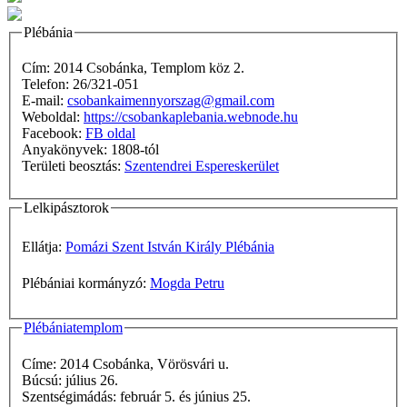
Plébánia
Cím: 2014 Csobánka, Templom köz 2.
Telefon: 26/321-051
E-mail:
csobankaimennyorszag@gmail.com
Weboldal:
https://csobankaplebania.webnode.hu
Facebook:
FB oldal
Anyakönyvek: 1808-tól
Területi beosztás:
Szentendrei Espereskerület
Lelkipásztorok
Ellátja:
Pomázi Szent István Király Plébánia
Plébániai kormányzó:
Mogda Petru
Plébániatemplom
Címe: 2014 Csobánka, Vörösvári u.
Búcsú: július 26.
Szentségimádás: február 5. és június 25.