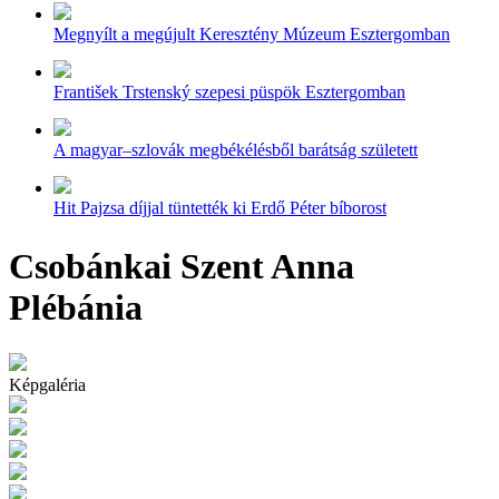
Megnyílt a megújult Keresztény Múzeum Esztergomban
František Trstenský szepesi püspök Esztergomban
A magyar–szlovák megbékélésből barátság született
Hit Pajzsa díjjal tüntették ki Erdő Péter bíborost
Csobánkai Szent Anna
Plébánia
Képgaléria