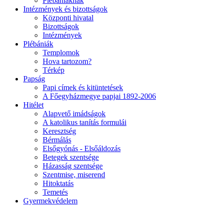
Plébániáknak
Intézmények és bizottságok
Központi hivatal
Bizottságok
Intézmények
Plébániák
Templomok
Hova tartozom?
Térkép
Papság
Papi címek és kitüntetések
A Főegyházmegye papjai 1892-2006
Hitélet
Alapvető imádságok
A katolikus tanítás formulái
Keresztség
Bérmálás
Elsőgyónás - Elsőáldozás
Betegek szentsége
Házasság szentsége
Szentmise, miserend
Hitoktatás
Temetés
Gyermekvédelem