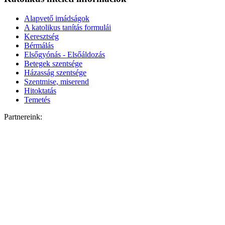
Alapvető imádságok
A katolikus tanítás formulái
Keresztség
Bérmálás
Elsőgyónás - Elsőáldozás
Betegek szentsége
Házasság szentsége
Szentmise, miserend
Hitoktatás
Temetés
Partnereink: