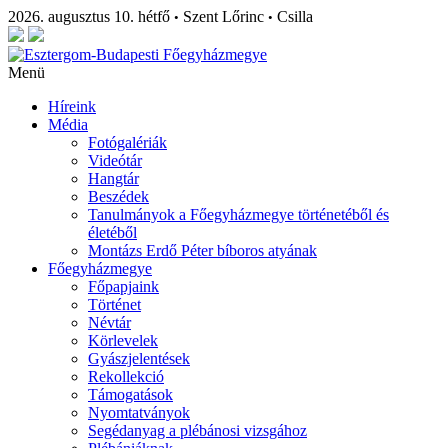
2026. augusztus 10. hétfő
Szent Lőrinc
Csilla
•
•
Menü
Híreink
Média
Fotógalériák
Videótár
Hangtár
Beszédek
Tanulmányok a Főegyházmegye történetéből és
életéből
Montázs Erdő Péter bíboros atyának
Főegyházmegye
Főpapjaink
Történet
Névtár
Körlevelek
Gyászjelentések
Rekollekció
Támogatások
Nyomtatványok
Segédanyag a plébánosi vizsgához