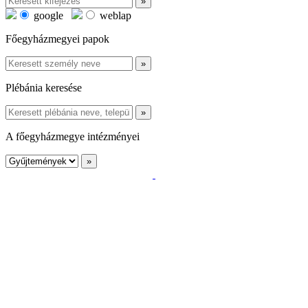
google
weblap
Főegyházmegyei papok
Plébánia keresése
A főegyházmegye intézményei