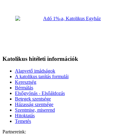
Katolikus hitéleti információk
Alapvető imádságok
A katolikus tanítás formulái
Keresztség
Bérmálás
Elsőgyónás - Elsőáldozás
Betegek szentsége
Házasság szentsége
Szentmise, miserend
Hitoktatás
Temetés
Partnereink: