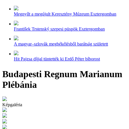
Megnyílt a megújult Keresztény Múzeum Esztergomban
František Trstenský szepesi püspök Esztergomban
A magyar–szlovák megbékélésből barátság született
Hit Pajzsa díjjal tüntették ki Erdő Péter bíborost
Budapesti Regnum Marianum
Plébánia
Képgaléria