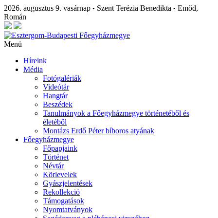
2026. augusztus 9. vasárnap
Szent Terézia Benedikta
Emőd,
•
•
Román
Menü
Híreink
Média
Fotógalériák
Videótár
Hangtár
Beszédek
Tanulmányok a Főegyházmegye történetéből és
életéből
Montázs Erdő Péter bíboros atyának
Főegyházmegye
Főpapjaink
Történet
Névtár
Körlevelek
Gyászjelentések
Rekollekció
Támogatások
Nyomtatványok