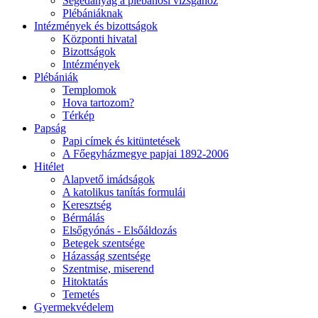
Segédanyag a plébánosi vizsgához
Plébániáknak
Intézmények és bizottságok
Központi hivatal
Bizottságok
Intézmények
Plébániák
Templomok
Hova tartozom?
Térkép
Papság
Papi címek és kitüntetések
A Főegyházmegye papjai 1892-2006
Hitélet
Alapvető imádságok
A katolikus tanítás formulái
Keresztség
Bérmálás
Elsőgyónás - Elsőáldozás
Betegek szentsége
Házasság szentsége
Szentmise, miserend
Hitoktatás
Temetés
Gyermekvédelem