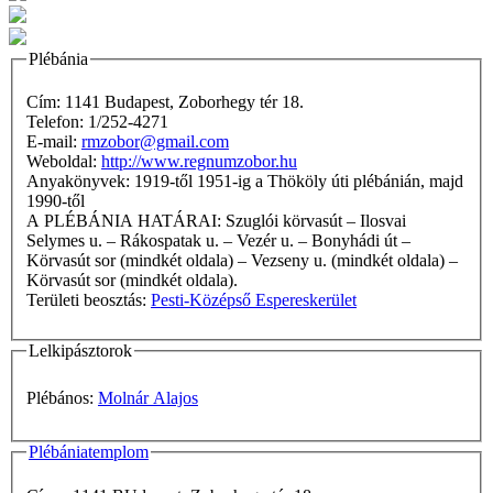
Plébánia
Cím: 1141 Budapest, Zoborhegy tér 18.
Telefon: 1/252-4271
E-mail:
rmzobor@gmail.com
Weboldal:
http://www.regnumzobor.hu
Anyakönyvek: 1919-től 1951-ig a Thököly úti plébánián, majd
1990-től
A PLÉBÁNIA HATÁRAI: Szuglói körvasút – Ilosvai
Selymes u. – Rákospatak u. – Vezér u. – Bonyhádi út –
Körvasút sor (mindkét oldala) – Vezseny u. (mindkét oldala) –
Körvasút sor (mindkét oldala).
Területi beosztás:
Pesti-Középső Espereskerület
Lelkipásztorok
Plébános:
Molnár Alajos
Plébániatemplom