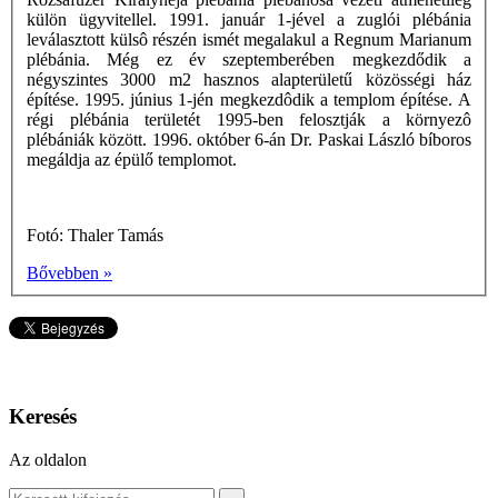
külön ügyvitellel. 1991. január 1-jével a zuglói plébánia
leválasztott külsô részén ismét megalakul a Regnum Marianum
plébánia. Még ez év szeptemberében megkezdődik a
négyszintes 3000 m2 hasznos alapterületű közösségi ház
építése. 1995. június 1-jén megkezdôdik a templom építése. A
régi plébánia területét 1995-ben felosztják a környezô
plébániák között. 1996. október 6-án Dr. Paskai László bíboros
megáldja az épülő templomot.
Fotó: Thaler Tamás
Bővebben »
Keresés
Az oldalon