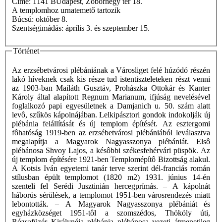
Címe: 1141 BUdapest, Zoborhegy tér 18.
A templomhoz urnatemető tartozik
Búcsú: október 8.
Szentségimádás: április 3. és szeptember 15.
Történet
Az erzsébetvárosi plébániának a Városliget felé húzódó részén
lakó híveknek csak kis része tud istentiszteleteken részt venni
az 1903-ban Mailáth Gusztáv, Prohászka Ottokár és Kanter
Károly által alapított Regnum Marianum, ifjúság nevelésével
foglalkozó papi egyesületnek a Damjanich u. 50. szám alatt
levô, szűkös kápolnájában. Lelkipásztori gondok indokolják új
plébánia felállítását és új templom építését. Az esztergomi
fôhatóság 1919-ben az erzsébetvárosi plébániából leválasztva
megalapítja a Magyarok Nagyasszonya plébániát. Elsô
plébánosa Shvoy Lajos, a késôbbi székesfehérvári püspök. Az
új templom építésére 1921-ben Templomépítô Bizottság alakul.
A Kotsis Iván egyetemi tanár terve szerint dél-franciás román
stílusban épült templomot (1820 m2) 1931. június 14-én
szenteli fel Serédi Jusztinián hercegprímás. – A kápolnát
háborús sérülések, a templomot 1951-ben városrendezés miatt
lebontották. – A Magyarok Nagyasszonya plébániát és
egyházközséget 1951-tôl a szomszédos, Thököly úti,
Rózsafüzér Királynéja plébánia plébánosa vezeti átmenetileg