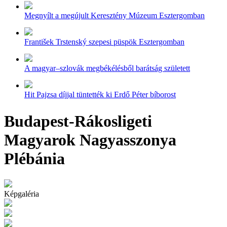
Megnyílt a megújult Keresztény Múzeum Esztergomban
František Trstenský szepesi püspök Esztergomban
A magyar–szlovák megbékélésből barátság született
Hit Pajzsa díjjal tüntették ki Erdő Péter bíborost
Budapest-Rákosligeti
Magyarok Nagyasszonya
Plébánia
Képgaléria