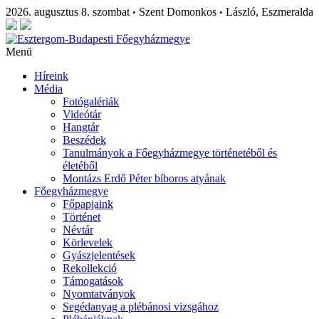
2026. augusztus 8. szombat
Szent Domonkos
László, Eszmeralda
•
•
Menü
Híreink
Média
Fotógalériák
Videótár
Hangtár
Beszédek
Tanulmányok a Főegyházmegye történetéből és
életéből
Montázs Erdő Péter bíboros atyának
Főegyházmegye
Főpapjaink
Történet
Névtár
Körlevelek
Gyászjelentések
Rekollekció
Támogatások
Nyomtatványok
Segédanyag a plébánosi vizsgához