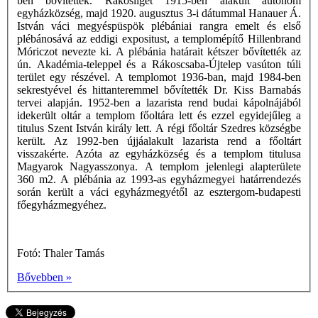
ben bővítettek. Rákosliget 1915-ben alakult autonóm
egyházközség, majd 1920. augusztus 3-i dátummal Hanauer Á.
István váci megyéspüspök plébániai rangra emelt és első
plébánosává az eddigi expositust, a templomépítő Hillenbrand
Móriczot nevezte ki. A plébánia határait kétszer bővítették az
ún. Akadémia-teleppel és a Rákoscsaba-Újtelep vasúton túli
terület egy részével. A templomot 1936-ban, majd 1984-ben
sekrestyével és hittanteremmel bővítették Dr. Kiss Barnabás
tervei alapján. 1952-ben a lazarista rend budai kápolnájából
idekerült oltár a templom főoltára lett és ezzel egyidejűleg a
titulus Szent István király lett. A régi főoltár Szedres községbe
került. Az 1992-ben újjáalakult lazarista rend a főoltárt
visszakérte. Azóta az egyházközség és a templom titulusa
Magyarok Nagyasszonya. A templom jelenlegi alapterülete
360 m2. A plébánia az 1993-as egyházmegyei határrendezés
során került a váci egyházmegyétől az esztergom-budapesti
főegyházmegyéhez.
Fotó: Thaler Tamás
Bővebben »