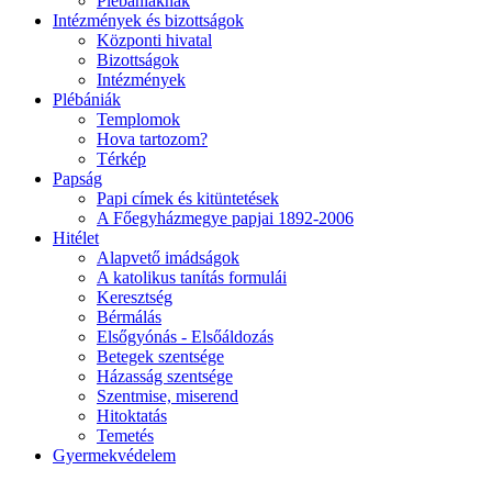
Plébániáknak
Intézmények és bizottságok
Központi hivatal
Bizottságok
Intézmények
Plébániák
Templomok
Hova tartozom?
Térkép
Papság
Papi címek és kitüntetések
A Főegyházmegye papjai 1892-2006
Hitélet
Alapvető imádságok
A katolikus tanítás formulái
Keresztség
Bérmálás
Elsőgyónás - Elsőáldozás
Betegek szentsége
Házasság szentsége
Szentmise, miserend
Hitoktatás
Temetés
Gyermekvédelem