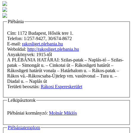
Plébánia
Cím: 1172 Budapest, Hősök tere 1.
Telefon: 1/257-9427, 30/674-8672
E-mail:
rakosliget.plebania.hu
Weboldal:
http://rakosliget.plebania.hu
Anyakönyvek: 1915-től
A PLÉBÁNIA HATÁRAI: Szilas-patak – Naplás-tó – Szilas-
patak – Simongát u. – Cinkotai út – Rákosligeti határút –
Rákosligeti határút vonala – Határhalom u. – Rákos-patak –
Rákos vá.–Rákoscsaba-Újtelep vm. vasútvonal – Tura u. –
Diadal u. – Naplás út
Területi beosztás:
Rákosi Espereskerület
Lelkipásztorok
Plébániai kormányzó:
Molnár Miklós
Plébániatemplom