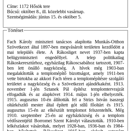
Címe: 1172 Hősök tere
Búcsú: október 8., ill. közelebbi vasárnap.
Szentségimádás: június 15. és október 5.
Történet
Fach Károly miniszteri tanácsos alapította Munkás-Otthon
Szövetkezet által 1897-ben megvásárolt területen kezdődött a
mai település élete. A Rákosliget nevet 1937-ben kapta
belügyminiszteri engedéllyel. A telep politikailag
Rákoskeresztúrhoz, egyházilag Rákoscsabához tartozott, 1907-
ben lett önálló nagyközség. A hívek még 1903-ban
megalakították a templomépítő bizottságot, amely 1911-ben
vette birtokba az akkori Fach téren a templomépítésre szolgáló
területet a nagyközség és a Szövetkezet ajándékaként. 1913.
november 1-jén Sztanek Pál építész templomtervrajzát
elfogadták és az alapkövet 1914. május 1-jén elhelyezték.
1915. augusztus 10-én állították fel a Strizs István isaszegi
oltárkészítô mester által épített gót stílű főoltárt és 1915.
augusztus 15-én az elkészült templomot felszentelték. Még
1910. szeptember 25-én az egyházközség és a templom
védőszentjéül Borromei Szent Károlyt választották. 1910-ben
lelkészlakot vásároltak, melyet 1928-ban, 1936-ban és 1984-