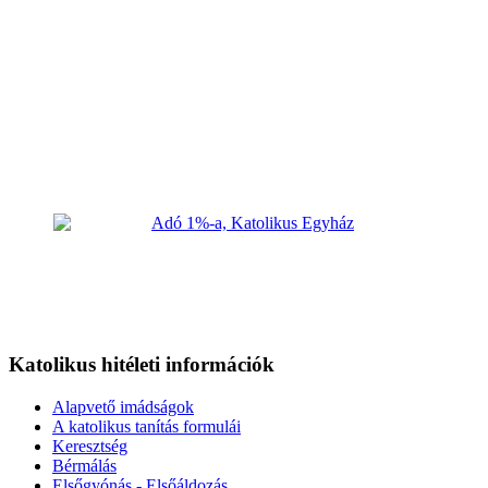
Katolikus hitéleti információk
Alapvető imádságok
A katolikus tanítás formulái
Keresztség
Bérmálás
Elsőgyónás - Elsőáldozás