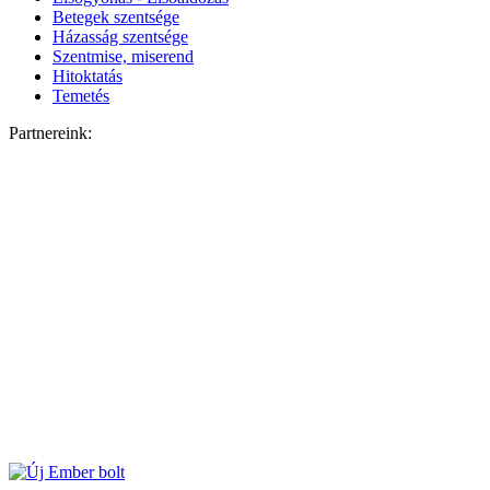
Betegek szentsége
Házasság szentsége
Szentmise, miserend
Hitoktatás
Temetés
Partnereink: