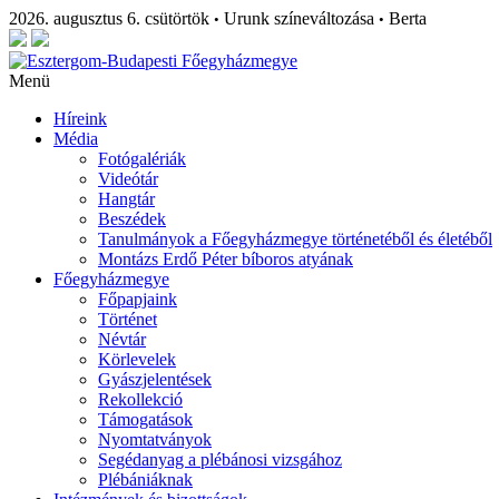
2026. augusztus 6. csütörtök
Urunk színeváltozása
Berta
•
•
Menü
Híreink
Média
Fotógalériák
Videótár
Hangtár
Beszédek
Tanulmányok a Főegyházmegye történetéből és életéből
Montázs Erdő Péter bíboros atyának
Főegyházmegye
Főpapjaink
Történet
Névtár
Körlevelek
Gyászjelentések
Rekollekció
Támogatások
Nyomtatványok
Segédanyag a plébánosi vizsgához
Plébániáknak