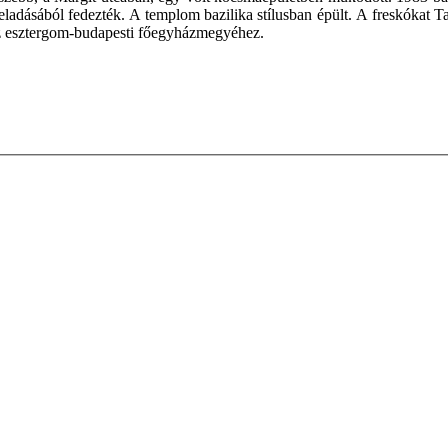
a eladásából fedezték. A templom bazilika stílusban épült. A freskókat 
az esztergom-budapesti főegyházmegyéhez.