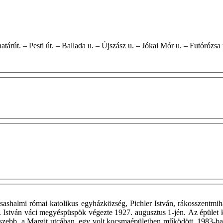
sa u. – Pesti határút. – Pesti út. – Ballada u. – Újszász u. – Jókai Mór u. – Futór
ashalmi római katolikus egyházközség, Pichler István, rákosszentm
Á. István váci megyéspüspök végezte 1927. augusztus 1-jén. Az épület k
szebb, a Margit utcában, egy volt kocsmaépületben működött. 1983-ba