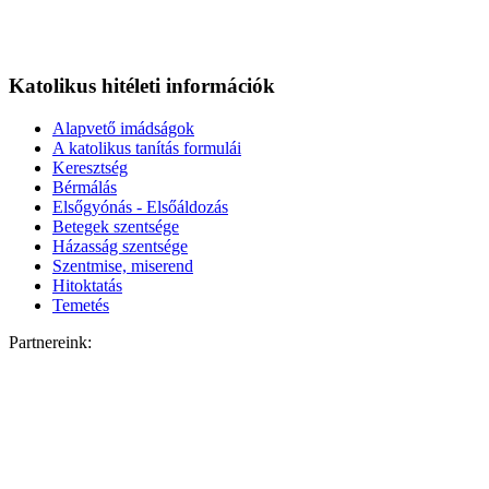
Katolikus hitéleti információk
Alapvető imádságok
A katolikus tanítás formulái
Keresztség
Bérmálás
Elsőgyónás - Elsőáldozás
Betegek szentsége
Házasság szentsége
Szentmise, miserend
Hitoktatás
Temetés
Partnereink: