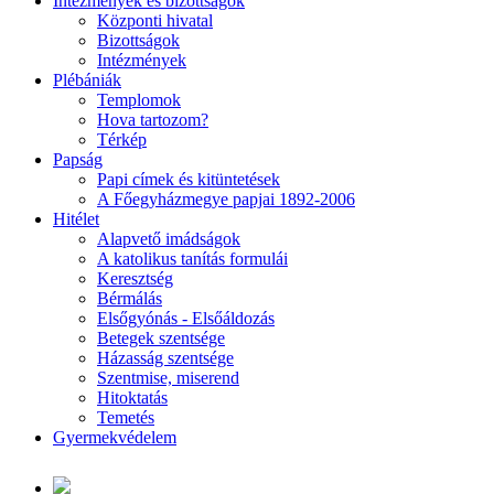
Intézmények és bizottságok
Központi hivatal
Bizottságok
Intézmények
Plébániák
Templomok
Hova tartozom?
Térkép
Papság
Papi címek és kitüntetések
A Főegyházmegye papjai 1892-2006
Hitélet
Alapvető imádságok
A katolikus tanítás formulái
Keresztség
Bérmálás
Elsőgyónás - Elsőáldozás
Betegek szentsége
Házasság szentsége
Szentmise, miserend
Hitoktatás
Temetés
Gyermekvédelem