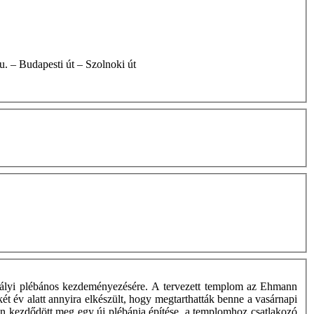
ózsa u. – Budapesti út – Szolnoki út
ihályi plébános kezdeményezésére. A tervezett templom az Ehmann
ét év alatt annyira elkészült, hogy megtarthatták benne a vasárnapi
n kezdődött meg egy új plébánia építése, a templomhoz csatlakozó