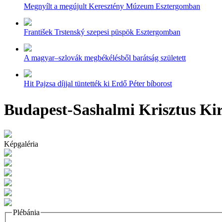
Megnyílt a megújult Keresztény Múzeum Esztergomban
František Trstenský szepesi püspök Esztergomban
A magyar–szlovák megbékélésből barátság született
Hit Pajzsa díjjal tüntették ki Erdő Péter bíborost
Budapest-Sashalmi Krisztus Kir
Képgaléria
Plébánia