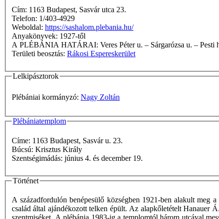
Cím: 1163 Budapest, Sasvár utca 23.
Telefon: 1/403-4929
Weboldal:
https://sashalom.plebania.hu/
Anyakönyvek: 1927-től
A PLÉBÁNIA HATÁRAI: Veres Péter u. – Sárgaróz
Területi beosztás:
Rákosi Espereskerület
Lelkipásztorok
Plébániai kormányzó:
Nagy Zoltán
Plébániatemplom
Címe: 1163 Budapest, Sasvár u. 23.
Búcsú: Krisztus Király
Szentségimádás: június 4. és december 19.
Történet
A századfordulón benépesülő községben 1921-ben alakult meg a s
család által ajándékozott telken épült. Az alapkőletételt Hanauer 
szentmiséket. A plébánia 1983-ig a templomtól három utcával mes