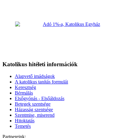
Katolikus hitéleti információk
Alapvető imádságok
A katolikus tanítás formulái
Keresztség
Bérmálás
Elsőgyónás - Elsőáldozás
Betegek szentsége
Házasság szentsége
Szentmise, miserend
Hitoktatás
Temetés
Partnereink: