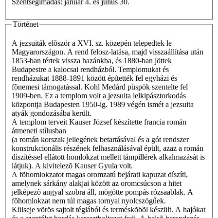
Szentségimádás: január 4. és július 30.
Történet
A jezsuiták elõször a XVI. sz. közepén telepedtek le
Magyarországon. A rend felosz-latása, majd visszaállítása után
1853-ban tértek vissza hazánkba, és 1880-ban jöttek
Budapestre a kalocsai rendházból. Templomukat és
rendházukat 1888-1891 között építették fel egyházi és
fõnemesi támogatással. Kohl Medárd püspök szentelte fel
1909-ben. Ez a templom volt a jezsuita lelkipásztorkodás
központja Budapesten 1950-ig. 1989 végén ismét a jezsuita
atyák gondozásába került.
A templom terveit Kauser József készítette francia román
átmeneti stílusban
(a román korszak jellegének betartásával és a gót rendszer
konstrukcionális részének felhasználásával épült, azaz a román
díszítéssel ellá­tott homlokzat mellett támpillérek alkalmazását is
látjuk). A kivitelezõ Kauser Gyula volt.
A fõhomlokzatot magas oromzatú bejárati kapuzat díszíti,
amelynek sárkány alakjai között az oromcsúcson a hitet
jelképezõ angyal szobra áll, mögötte pompás rózsaablak. A
fõhomlokzat nem túl magas tornyai nyolcszögűek.
Külseje vörös sajtolt téglából és terméskõbõl készült. A hajókat