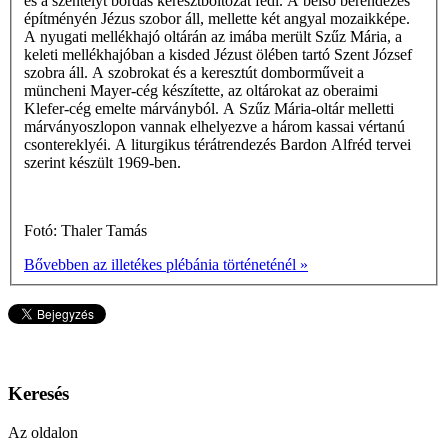
és a szentélyt bordás keresztboltozat fedi. A belsõ berendezés
építményén Jézus szobor áll, mellette két angyal mozaikképe.
A nyugati mellékhajó oltárán az imába merült Szűz Mária, a
keleti mellékhajóban a kisded Jézust ölében tartó Szent József
szobra áll. A szobrokat és a keresztút domborműveit a
müncheni Mayer-cég készítette, az oltárokat az oberaimi
Klefer-cég emelte márványból. A Szűz Mária-oltár melletti
márványoszlopon vannak elhelyezve a három kassai vértanú
csontereklyéi. A liturgikus térátrendezés Bardon Alfréd tervei
szerint készült 1969-ben.
Fotó: Thaler Tamás
Bővebben az illetékes plébánia történeténél »
Keresés
Az oldalon