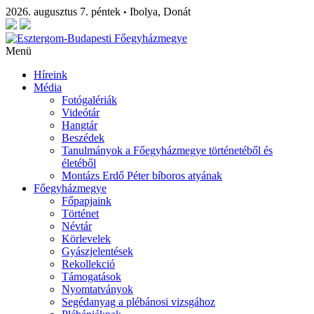
2026. augusztus 7. péntek
Ibolya, Donát
•
Menü
Híreink
Média
Fotógalériák
Videótár
Hangtár
Beszédek
Tanulmányok a Főegyházmegye történetéből és
életéből
Montázs Erdő Péter bíboros atyának
Főegyházmegye
Főpapjaink
Történet
Névtár
Körlevelek
Gyászjelentések
Rekollekció
Támogatások
Nyomtatványok
Segédanyag a plébánosi vizsgához