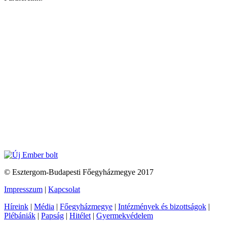
© Esztergom-Budapesti Főegyházmegye 2017
Impresszum
|
Kapcsolat
Híreink
|
Média
|
Főegyházmegye
|
Intézmények és bizottságok
|
Plébániák
|
Papság
|
Hitélet
|
Gyermekvédelem