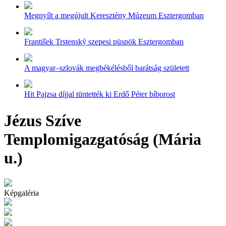
Megnyílt a megújult Keresztény Múzeum Esztergomban
František Trstenský szepesi püspök Esztergomban
A magyar–szlovák megbékélésből barátság született
Hit Pajzsa díjjal tüntették ki Erdő Péter bíborost
Jézus Szíve
Templomigazgatóság (Mária
u.)
Képgaléria