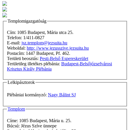
Templomigazgatóság
Cím: 1085 Budapest, Mária utca 25.
Telefon: 1/411-0827
E-mail:
jsz.templom@jezsuita.hu
Weboldal:
http: //www.jezusszive.jezsuita.hu
Postacím: 1447 Budapest, Pf. 462.
Területi beosztás:
Pesti-Belső Espereskerület
Területileg illetékes plébánia:
Budapest-Belsőjózsefvárosi
Krisztus Király Plébánia
Lelkipásztorok
Plébániai kormányzó:
Nagy Bálint SJ
Templom
Címe: 1085 Budapest, Mária u. 25.
Búcsú: Jézus Szíve ünnepe