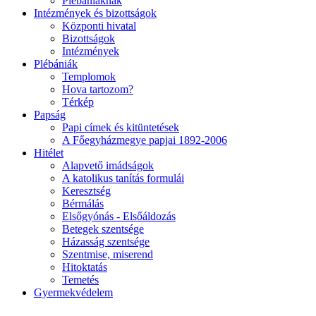
Plébániáknak
Intézmények és bizottságok
Központi hivatal
Bizottságok
Intézmények
Plébániák
Templomok
Hova tartozom?
Térkép
Papság
Papi címek és kitüntetések
A Főegyházmegye papjai 1892-2006
Hitélet
Alapvető imádságok
A katolikus tanítás formulái
Keresztség
Bérmálás
Elsőgyónás - Elsőáldozás
Betegek szentsége
Házasság szentsége
Szentmise, miserend
Hitoktatás
Temetés
Gyermekvédelem