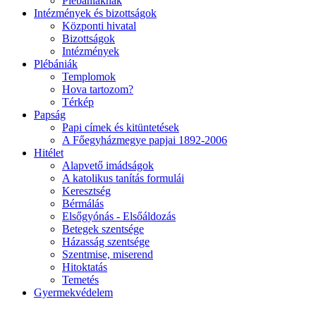
Plébániáknak
Intézmények és bizottságok
Központi hivatal
Bizottságok
Intézmények
Plébániák
Templomok
Hova tartozom?
Térkép
Papság
Papi címek és kitüntetések
A Főegyházmegye papjai 1892-2006
Hitélet
Alapvető imádságok
A katolikus tanítás formulái
Keresztség
Bérmálás
Elsőgyónás - Elsőáldozás
Betegek szentsége
Házasság szentsége
Szentmise, miserend
Hitoktatás
Temetés
Gyermekvédelem