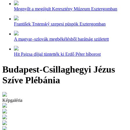
Megnyílt a megújult Keresztény Múzeum Esztergomban
František Trstenský szepesi püspök Esztergomban
A magyar–szlovák megbékélésből barátság született
Hit Pajzsa díjjal tüntették ki Erdő Péter bíborost
Budapest-Csillaghegyi Jézus
Szíve Plébánia
Képgaléria