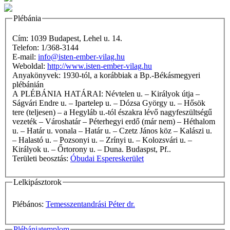
Plébánia
Cím: 1039 Budapest, Lehel u. 14.
Telefon: 1/368-3144
E-mail:
info@isten-ember-vilag.hu
Weboldal:
http://www.isten-ember-vilag.hu
Anyakönyvek: 1930-tól, a korábbiak a Bp.-Békásmegyeri
plébánián
A PLÉBÁNIA HATÁRAI: Névtelen u. – Királyok útja –
Ságvári Endre u. – Ipartelep u. – Dózsa György u. – Hősök
tere (teljesen) – a Hegyláb u.-tól északra lévő nagyfeszültségű
vezeték – Városhatár – Péterhegyi erdő (már nem) – Héthalom
u. – Határ u. vonala – Határ u. – Czetz János köz – Kalászi u.
– Halastó u. – Pozsonyi u. – Zrínyi u. – Kolozsvári u. –
Királyok u. – Őrtorony u. – Duna. Budaspst, Pf..
Területi beosztás:
Óbudai Espereskerület
Lelkipásztorok
Plébános:
Temesszentandrási Péter dr.
Plébániatemplom