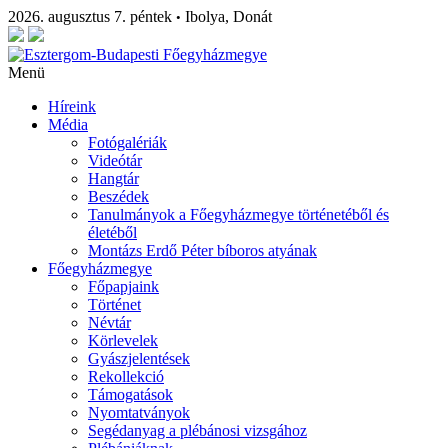
2026. augusztus 7. péntek
Ibolya, Donát
•
Menü
Híreink
Média
Fotógalériák
Videótár
Hangtár
Beszédek
Tanulmányok a Főegyházmegye történetéből és
életéből
Montázs Erdő Péter bíboros atyának
Főegyházmegye
Főpapjaink
Történet
Névtár
Körlevelek
Gyászjelentések
Rekollekció
Támogatások
Nyomtatványok
Segédanyag a plébánosi vizsgához