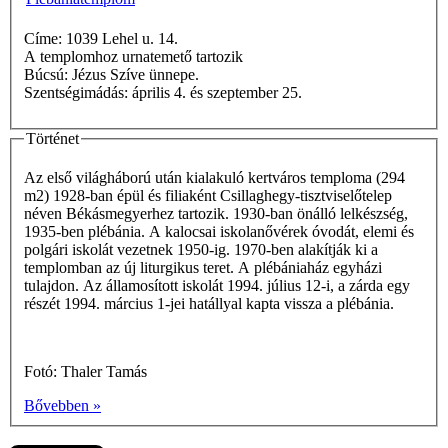
Címe: 1039 Lehel u. 14.
A templomhoz urnatemető tartozik
Búcsú: Jézus Szíve ünnepe.
Szentségimádás: április 4. és szeptember 25.
Történet
Az első világháború után kialakuló kertváros temploma (294
m2) 1928-ban épül és filiaként Csillaghegy-tisztviselőtelep
néven Békásmegyerhez tartozik. 1930-ban önálló lelkészség,
1935-ben plébánia. A kalocsai iskolanővérek óvodát, elemi és
polgári iskolát vezetnek 1950-ig. 1970-ben alakítják ki a
templomban az új liturgikus teret. A plébániaház egyházi
tulajdon. Az államosított iskolát 1994. július 12-i, a zárda egy
részét 1994. március 1-jei hatállyal kapta vissza a plébánia.
Fotó: Thaler Tamás
Bővebben »