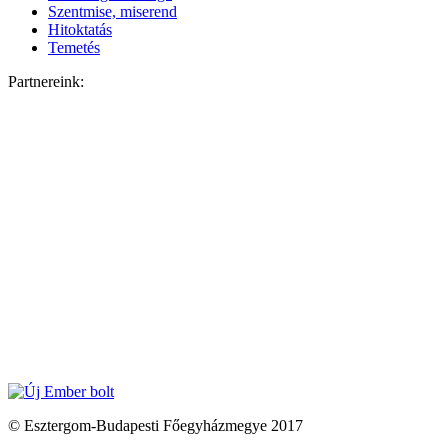
Szentmise, miserend
Hitoktatás
Temetés
Partnereink:
© Esztergom-Budapesti Főegyházmegye 2017