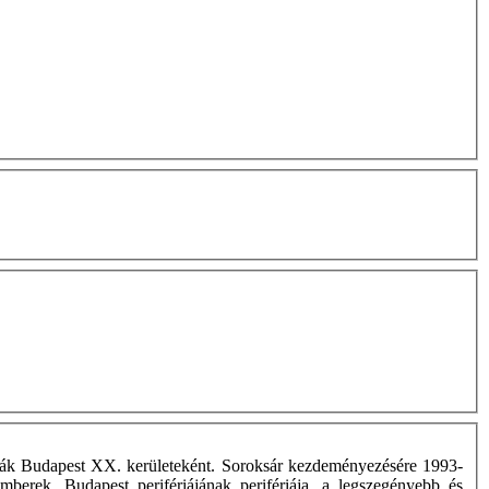
olják Budapest XX. kerületeként. Soroksár kezdeményezésére 1993-
mberek. Budapest perifériájának perifériája, a legszegényebb és