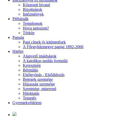
Intézmények és bizottságok
Központi hivatal
Bizottságok
Intézmények
Plébániák
Templomok
Hova tartozom?
Térkép
Papság
Papi címek és kitüntetések
A Főegyházmegye papjai 1892-2006
Hitélet
Alapvető imádságok
A katolikus tanítás formulái
Keresztség
Bérmálás
Elsőgyónás - Elsőáldozás
Betegek szentsége
Házasság szentsége
Szentmise, miserend
Hitoktatás
Temetés
Gyermekvédelem