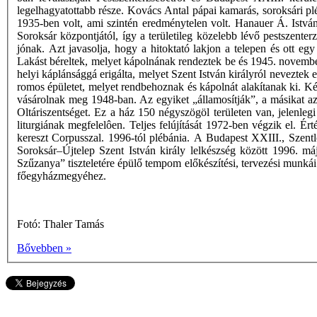
legelhagyatottabb része. Kovács Antal pápai kamarás, soroksári p
1935-ben volt, ami szintén eredménytelen volt. Hanauer Á. István
Soroksár központjától, így a területileg közelebb lévő pestszente
jónak. Azt javasolja, hogy a hitoktató lakjon a telepen és ott eg
Lakást béreltek, melyet kápolnának rendeztek be és 1945. november 
helyi káplánsággá erigálta, melyet Szent István királyról neveztek 
romos épületet, melyet rendbehoznak és kápolnát alakítanak ki. Két 
vásárolnak meg 1948-ban. Az egyiket „államosítják”, a másikat az i
Oltáriszentséget. Ez a ház 150 négyszögöl területen van, jelenlegi
liturgiának megfelelôen. Teljes felújítását 1972-ben végzik el. Ér
kereszt Corpusszal. 1996-tól plébánia. A Budapest XXIII., Szent
Soroksár–Újtelep Szent István király lelkészség között 1996. máj
Szűzanya” tiszteletére épülő tempom előkészítési, tervezési munk
főegyházmegyéhez.
Fotó: Thaler Tamás
Bővebben »