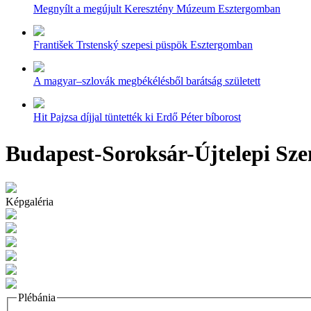
Megnyílt a megújult Keresztény Múzeum Esztergomban
František Trstenský szepesi püspök Esztergomban
A magyar–szlovák megbékélésből barátság született
Hit Pajzsa díjjal tüntették ki Erdő Péter bíborost
Budapest-Soroksár-Újtelepi Sze
Képgaléria
Plébánia