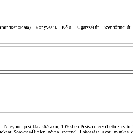
– Szabad köz (mindkét oldala) – Könyves u. – Kő u. – Ugarszél út – Szentlőrinci út.
t. Nagybudapest kialakításakor, 1950-ben Pestszenterzsébethez csat
eteként Soroksár-Újtelep néven szerepel. Lakossága gyári munkás e