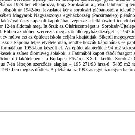
lébános 1929-ben elhatározza, hogy Soroksáron a „felsô faluban” új t
 püspök úr 1942-ben javaslatot kér a soroksári plébánostól a települé
rzsébeti Magyarok Nagyasszonya egyházközség (Pacsirtatelep) plébánosát
y lakásával összekapcsolt kápolnában végezze a lelkipásztori teendôket
12-én áldottak meg. Itt őrzik az Oltáriszentséget is. Soroksár-Újtelep
el. Ebben az idôben szervezik meg az önálló egyházközséget is, 1947-tő
év múlva ezt az épületet iskola céljára kisajátítják. Sikerül megegyez
skola-kápolna teljes elvétele után, rendbe hozzák kápolnának és papla
 formájában 1958-ban készült el. Az épület alapterülete 94 m2 sekrest
tékesek a színes ólomüveg ablakok, a Fatimából kapott fából faragott s
lôrinci úti lakótelepen – a Budapest Fôváros XXIII. kerület Soroks
us 7-én létrejött szerződés alapján – 195 271/93 hrsz-ú, 5485 m2 te
ái 1997-ben megkezdődtek. A plébánia az 1993-as egyházmegyei határr