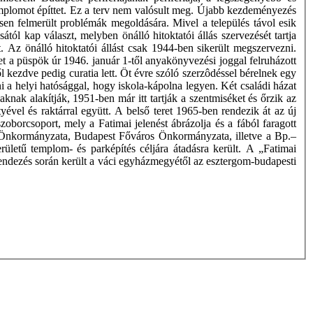
emplomot építtet. Ez a terv nem valósult meg. Újabb kezdeményezés
sen felmerült problémák megoldására. Mivel a település távol esik
ól kap választ, melyben önálló hitoktatói állás szervezését tartja
. Az önálló hitoktatói állást csak 1944-ben sikerült megszervezni.
et a püspök úr 1946. január 1-től anyakönyvezési joggal felruházott
l kezdve pedig curatia lett. Öt évre szóló szerzôdéssel bérelnek egy
ni a helyi hatósággal, hogy iskola-kápolna legyen. Két családi házat
knak alakítják, 1951-ben már itt tartják a szentmiséket és őrzik az
yével és raktárral együtt. A belső teret 1965-ben rendezik át az új
zoborcsoport, mely a Fatimai jelenést ábrázolja és a fából faragott
ár Önkormányzata, Budapest Főváros Önkormányzata, illetve a Bp.–
rületű templom- és parképítés céljára átadásra került. A „Fatimai
endezés során került a váci egyházmegyétől az esztergom-budapesti