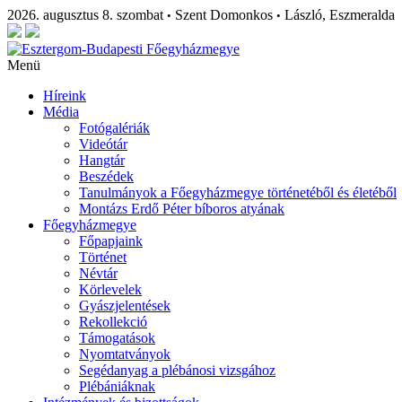
2026. augusztus 8. szombat
Szent Domonkos
László, Eszmeralda
•
•
Menü
Híreink
Média
Fotógalériák
Videótár
Hangtár
Beszédek
Tanulmányok a Főegyházmegye történetéből és életéből
Montázs Erdő Péter bíboros atyának
Főegyházmegye
Főpapjaink
Történet
Névtár
Körlevelek
Gyászjelentések
Rekollekció
Támogatások
Nyomtatványok
Segédanyag a plébánosi vizsgához
Plébániáknak