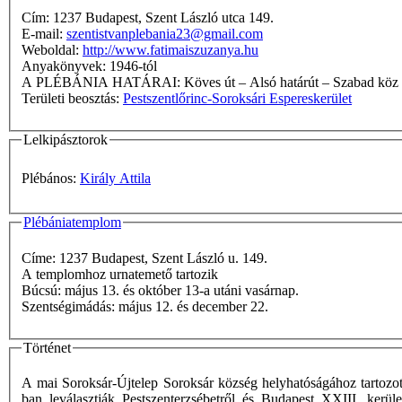
Cím: 1237 Budapest, Szent László utca 149.
E-mail:
szentistvanplebania23@gmail.com
Weboldal:
http://www.fatimaiszuzanya.hu
Anyakönyvek: 1946-tól
A PLÉBÁNIA HATÁRAI: Köves út – Alsó határút 
Területi beosztás:
Pestszentlőrinc-Soroksári Espereskerület
Lelkipásztorok
Plébános:
Király Attila
Plébániatemplom
Címe: 1237 Budapest, Szent László u. 149.
A templomhoz urnatemető tartozik
Búcsú: május 13. és október 13-a utáni vasárnap.
Szentségimádás: május 12. és december 22.
Történet
A mai Soroksár-Újtelep Soroksár község helyhatóságához tartozot
ban leválasztják Pestszenterzsébetről és Budapest XXIII. kerül