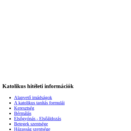
Katolikus hitéleti információk
Alapvető imádságok
A katolikus tanítás formulái
Keresztség
Bérmálás
Elsőgyónás - Elsőáldozás
Betegek szentsége
Házasság szentsége