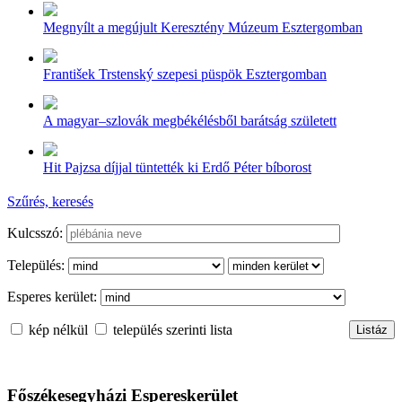
Megnyílt a megújult Keresztény Múzeum Esztergomban
František Trstenský szepesi püspök Esztergomban
A magyar–szlovák megbékélésből barátság született
Hit Pajzsa díjjal tüntették ki Erdő Péter bíborost
Szűrés, keresés
Kulcsszó:
Település:
Esperes kerület:
kép nélkül
település szerinti lista
Főszékesegyházi Espereskerület