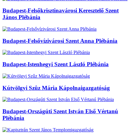
Budapest-Felsőkrisztinavárosi Keresztelő Szent
János Plébánia
Budapest-Felsővízivárosi Szent Anna Plébánia
Budapest-Istenhegyi Szent László Plébánia
Kútvölgyi Szûz Mária Kápolnaigazgatóság
Budapest-Országúti Szent István Első Vértanú
Plébánia