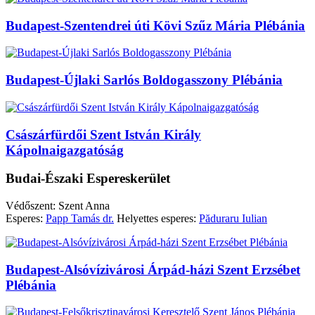
Budapest-Szentendrei úti Kövi Szűz Mária Plébánia
Budapest-Újlaki Sarlós Boldogasszony Plébánia
Császárfürdői Szent István Király
Kápolnaigazgatóság
Budai-Északi Espereskerület
Védőszent: Szent Anna
Esperes:
Papp Tamás dr.
Helyettes esperes:
Păduraru Iulian
Budapest-Alsóvízivárosi Árpád-házi Szent Erzsébet
Plébánia