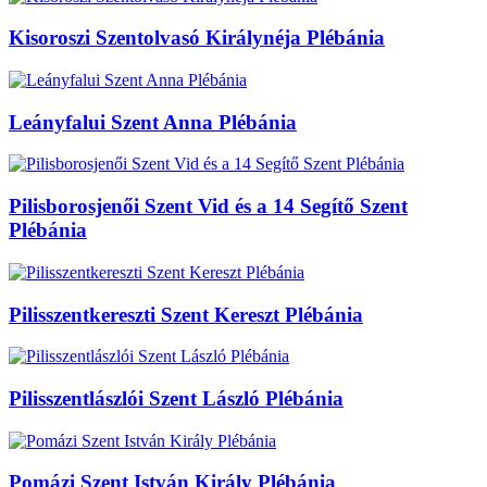
Kisoroszi Szentolvasó Királynéja Plébánia
Leányfalui Szent Anna Plébánia
Pilisborosjenői Szent Vid és a 14 Segítő Szent
Plébánia
Pilisszentkereszti Szent Kereszt Plébánia
Pilisszentlászlói Szent László Plébánia
Pomázi Szent István Király Plébánia