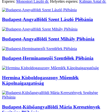
Esperes:
Monostori László dr.
Helyettes esperes:
Kálmán Antal dr.
Budapest-Angyalföldi Szent László Plébánia
Budapest-Angyalföldi Szent Mihály Plébánia
Budapest-Herminamezői Szentlélek Plébánia
Hermina Kisboldogasszony Műemlék
Kápolnaigazgatóság
Budapest-Külsőangyalföldi Mária Keresztények