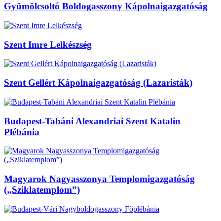
Gyümölcsoltó Boldogasszony Kápolnaigazgatóság
Szent Imre Lelkészség
Szent Gellért Kápolnaigazgatóság (Lazaristák)
Budapest-Tabáni Alexandriai Szent Katalin
Plébánia
Magyarok Nagyasszonya Templomigazgatóság
(„Sziklatemplom”)