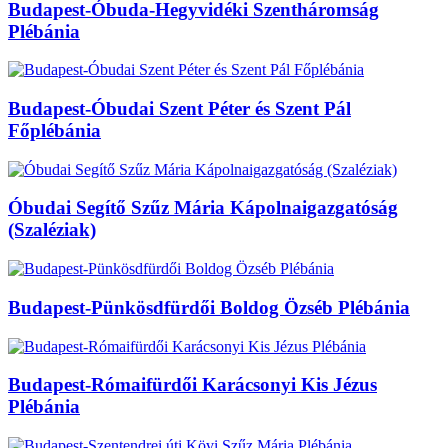
Budapest-Óbuda-Hegyvidéki Szentháromság
Plébánia
Budapest-Óbudai Szent Péter és Szent Pál
Főplébánia
Óbudai Segítő Szűz Mária Kápolnaigazgatóság
(Szaléziak)
Budapest-Pünkösdfürdői Boldog Özséb Plébánia
Budapest-Rómaifürdői Karácsonyi Kis Jézus
Plébánia