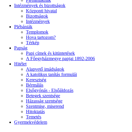
Plébániáknak
Intézmények és bizottságok
Központi hivatal
Bizottságok
Intézmények
Plébániák
Templomok
Hova tartozom?
Térkép
Papság
Papi címek és kitüntetések
A Főegyházmegye papjai 1892-2006
Hitélet
Alapvető imádságok
A katolikus tanítás formulái
Keresztség
Bérmálás
Elsőgyónás - Elsőáldozás
Betegek szentsége
Házasság szentsége
Szentmise, miserend
Hitoktatás
Temetés
Gyermekvédelem