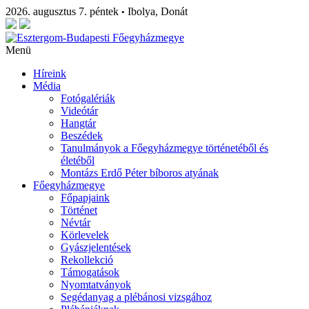
2026. augusztus 7. péntek
Ibolya, Donát
•
Menü
Híreink
Média
Fotógalériák
Videótár
Hangtár
Beszédek
Tanulmányok a Főegyházmegye történetéből és
életéből
Montázs Erdő Péter bíboros atyának
Főegyházmegye
Főpapjaink
Történet
Névtár
Körlevelek
Gyászjelentések
Rekollekció
Támogatások
Nyomtatványok
Segédanyag a plébánosi vizsgához