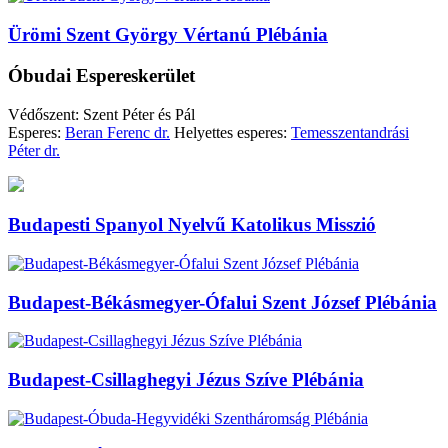
Ürömi Szent György Vértanú Plébánia
Óbudai Espereskerület
Védőszent: Szent Péter és Pál
Esperes:
Beran Ferenc dr.
Helyettes esperes:
Temesszentandrási
Péter dr.
Budapesti Spanyol Nyelvű Katolikus Misszió
Budapest-Békásmegyer-Ófalui Szent József Plébánia
Budapest-Csillaghegyi Jézus Szíve Plébánia