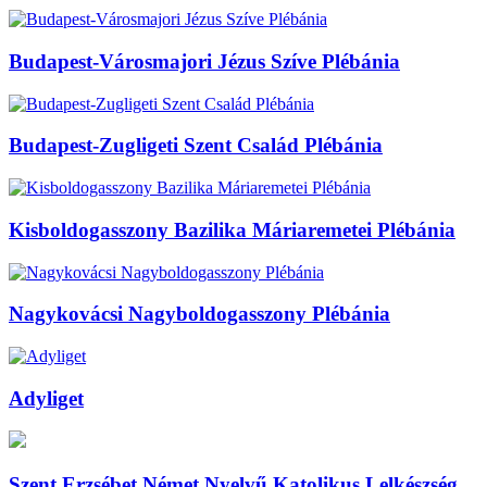
Budapest-Városmajori Jézus Szíve Plébánia
Budapest-Zugligeti Szent Család Plébánia
Kisboldogasszony Bazilika Máriaremetei Plébánia
Nagykovácsi Nagyboldogasszony Plébánia
Adyliget
Szent Erzsébet Német Nyelvű Katolikus Lelkészség