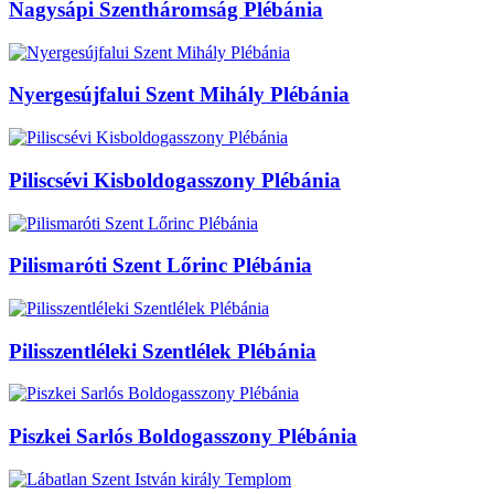
Nagysápi Szentháromság Plébánia
Nyergesújfalui Szent Mihály Plébánia
Piliscsévi Kisboldogasszony Plébánia
Pilismaróti Szent Lőrinc Plébánia
Pilisszentléleki Szentlélek Plébánia
Piszkei Sarlós Boldogasszony Plébánia