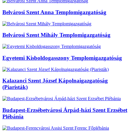
Belvárosi Szent Anna Templomigazgatóság
Belvárosi Szent Mihály Templomigazgatóság
Egyetemi Kisboldogasszony Templomigazgatóság
Kalazanci Szent József Kápolnaigazgatóság
(Piaristák)
Budapest-Erzsébetvárosi Árpád-házi Szent Erzsébet
Plébánia