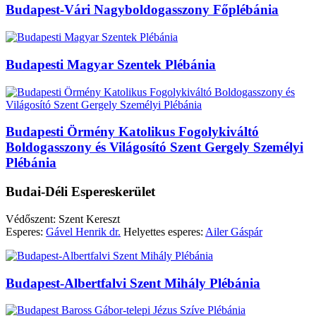
Budapest-Vári Nagyboldogasszony Főplébánia
Budapesti Magyar Szentek Plébánia
Budapesti Örmény Katolikus Fogolykiváltó
Boldogasszony és Világosító Szent Gergely Személyi
Plébánia
Budai-Déli Espereskerület
Védőszent: Szent Kereszt
Esperes:
Gável Henrik dr.
Helyettes esperes:
Ailer Gáspár
Budapest-Albertfalvi Szent Mihály Plébánia