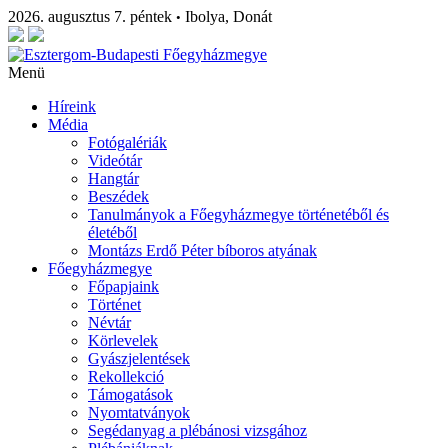
2026. augusztus 7. péntek
Ibolya, Donát
•
Menü
Híreink
Média
Fotógalériák
Videótár
Hangtár
Beszédek
Tanulmányok a Főegyházmegye történetéből és
életéből
Montázs Erdő Péter bíboros atyának
Főegyházmegye
Főpapjaink
Történet
Névtár
Körlevelek
Gyászjelentések
Rekollekció
Támogatások
Nyomtatványok
Segédanyag a plébánosi vizsgához