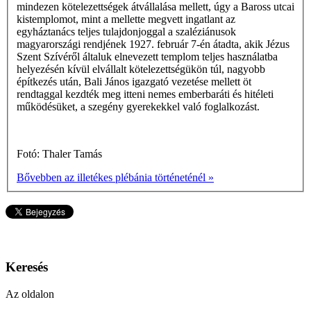
mindezen kötelezettségek átvállalása mellett, úgy a Baross utcai
kistemplomot, mint a mellette megvett ingatlant az
egyháztanács teljes tulajdonjoggal a szaléziánusok
magyarországi rendjének 1927. február 7-én átadta, akik Jézus
Szent Szívéről általuk elnevezett templom teljes használatba
helyezésén kívül elvállalt kötelezettségükön túl, nagyobb
építkezés után, Bali János igazgató vezetése mellett öt
rendtaggal kezdték meg itteni nemes emberbaráti és hitéleti
működésüket, a szegény gyerekekkel való foglalkozást.
Fotó: Thaler Tamás
Bővebben az illetékes plébánia történeténél »
Keresés
Az oldalon