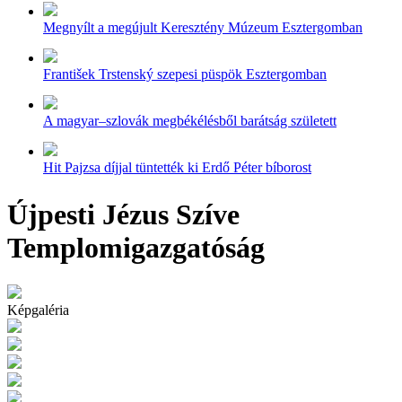
Megnyílt a megújult Keresztény Múzeum Esztergomban
František Trstenský szepesi püspök Esztergomban
A magyar–szlovák megbékélésből barátság született
Hit Pajzsa díjjal tüntették ki Erdő Péter bíborost
Újpesti Jézus Szíve
Templomigazgatóság
Képgaléria