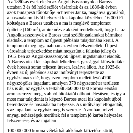
Az 1880-as évek elején az Angolkisasszonyok a Baross
utcában 3 és fél hold szőlőt vásároltak és az 1886-ik évben
azok budapesti főnöknője Schreiber Janka, magánva-gyonából,
a használaton kívül helyezett kis kápolna közelében 16 000 Ft
költségen a Baross utcában a ma is meglévő templomot
2
építtette (160 m
), amire nézve akként rendelkezett, hogy ha az
Angolkisasszonyok a Baross ucai szőlőingatlanukat bármikor
eladnák, a templom az újpesti plébánia tulajdonába kerül. A
templomot még ugyanabban az évben felszentelték. Újpest
városának terjeszkedése miatt megszűnt a falusias jelleg és
1912-ben az Angolkisasszonyok újpesti ingatlanukat eladták.
A Baross utcai kis kápolnát lelketlenek gazsággal kifosztották s
évek hosszú során teljesen üre­sen, lezárva állott. Az 1925-ik
évben az új plébános azt az indítványt terjesztette az
egyháztanács elé, hogy ezen templom mellett lévő 4700
négyszögöles ingatlant, amelyen 378 négyzetméter területen
ház is áll, az egyház a fel­kínált 360 000 000 korona eladási
áron szerezze meg, s abból hitoktatói otthont létesítsen, és így a
most már tulajdonát is képező Baross utcai kis kápolnát újból
berendezze és használatba helyezze. Az indítványt elfogad­ták,
s az ingatlant az egyház meg is szerezte. Azonban, mivel
anyagi nehézségek merültek fel a templom jó karba helyezése,
felszerelése, és az ingatlan
100 000 000 korona vételárhátralékának kifizetése körül,