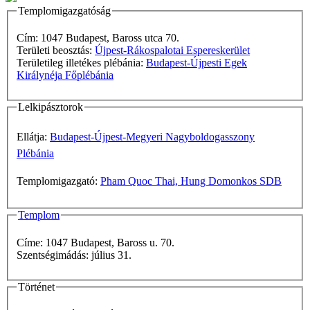
Templomigazgatóság
Cím: 1047 Budapest, Baross utca 70.
Területi beosztás:
Újpest-Rákospalotai Espereskerület
Területileg illetékes plébánia:
Budapest-Újpesti Egek
Királynéja Főplébánia
Lelkipásztorok
Ellátja:
Budapest-Újpest-Megyeri Nagyboldogasszony
Plébánia
Templomigazgató:
Pham Quoc Thai, Hung Domonkos SDB
Templom
Címe: 1047 Budapest, Baross u. 70.
Szentségimádás: július 31.
Történet