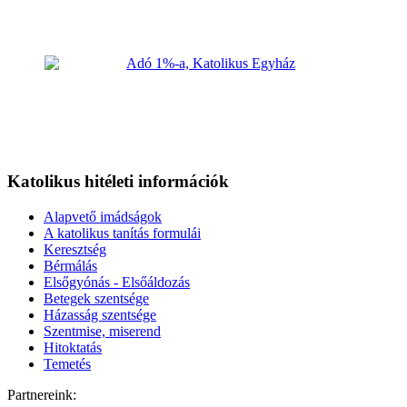
Katolikus hitéleti információk
Alapvető imádságok
A katolikus tanítás formulái
Keresztség
Bérmálás
Elsőgyónás - Elsőáldozás
Betegek szentsége
Házasság szentsége
Szentmise, miserend
Hitoktatás
Temetés
Partnereink: