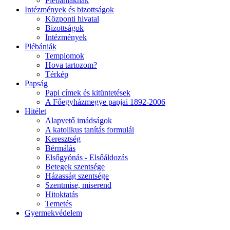
Plébániáknak
Intézmények és bizottságok
Központi hivatal
Bizottságok
Intézmények
Plébániák
Templomok
Hova tartozom?
Térkép
Papság
Papi címek és kitüntetések
A Főegyházmegye papjai 1892-2006
Hitélet
Alapvető imádságok
A katolikus tanítás formulái
Keresztség
Bérmálás
Elsőgyónás - Elsőáldozás
Betegek szentsége
Házasság szentsége
Szentmise, miserend
Hitoktatás
Temetés
Gyermekvédelem