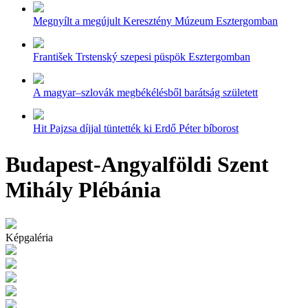
Megnyílt a megújult Keresztény Múzeum Esztergomban
František Trstenský szepesi püspök Esztergomban
A magyar–szlovák megbékélésből barátság született
Hit Pajzsa díjjal tüntették ki Erdő Péter bíborost
Budapest-Angyalföldi Szent
Mihály Plébánia
Képgaléria