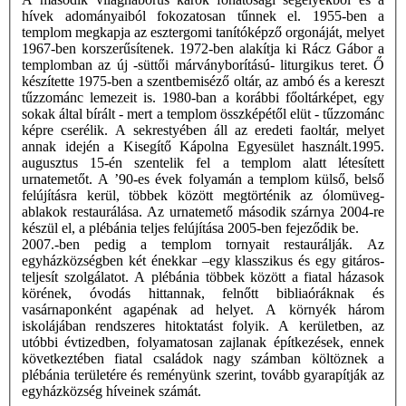
hívek adományaiból fokozatosan tűnnek el. 1955-ben a
templom megkapja az esztergomi tanítóképző orgonáját, melyet
1967-ben korszerűsítenek. 1972-ben alakítja ki Rácz Gábor a
templomban az új -süttői márványborítású- liturgikus teret. Ő
készítette 1975-ben a szentbemiséző oltár, az ambó és a kereszt
tűzzománc lemezeit is. 1980-ban a korábbi főoltárképet, egy
sokak által bírált - mert a templom összképétől elüt - tűzzománc
képre cserélik. A sekrestyében áll az eredeti faoltár, melyet
annak idején a Kisegítő Kápolna Egyesület használt.1995.
augusztus 15-én szentelik fel a templom alatt létesített
urnatemetőt. A ’90-es évek folyamán a templom külső, belső
felújításra kerül, többek között megtörténik az ólomüveg-
ablakok restaurálása. Az urnatemető második szárnya 2004-re
készül el, a plébánia teljes felújítása 2005-ben fejeződik be.
2007.-ben pedig a templom tornyait restaurálják. Az
egyházközségben két énekkar –egy klasszikus és egy gitáros-
teljesít szolgálatot. A plébánia többek között a fiatal házasok
körének, óvodás hittannak, felnőtt bibliaóráknak és
vasárnaponként agapénak ad helyet. A környék három
iskolájában rendszeres hitoktatást folyik. A kerületben, az
utóbbi évtizedben, folyamatosan zajlanak építkezések, ennek
következtében fiatal családok nagy számban költöznek a
plébánia területére és reményünk szerint, tovább gyarapítják az
egyházközség híveinek számát.