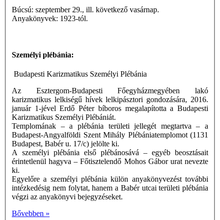
Búcsú: szeptember 29., ill. következő vasárnap.
Anyakönyvek: 1923-tól.
Személyi plébánia:
Budapesti Karizmatikus Személyi Plébánia
Az Esztergom-Budapesti Főegyházmegyében lakó
karizmatikus lelkiségű hívek lelkipásztori gondozására, 2016.
január 1-jével Erdő Péter bíboros megalapította a Budapesti
Karizmatikus Személyi Plébániát.
Templomának – a plébánia területi jellegét megtartva – a
Budapest-Angyalföldi Szent Mihály Plébániatemplomot (1131
Budapest, Babér u. 17/c) jelölte ki.
A személyi plébánia első plébánosává – egyéb beosztásait
érintetlenül hagyva – Főtisztelendő Mohos Gábor urat nevezte
ki.
Egyelőre a személyi plébánia külön anyakönyvezést további
intézkedésig nem folytat, hanem a Babér utcai területi plébánia
végzi az anyakönyvi bejegyzéseket.
Bővebben »