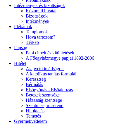
Plébániáknak
Intézmények és bizottságok
Központi hivatal
Bizottságok
Intézmények
Plébániák
Templomok
Hova tartozom?
Térkép
Papság
Papi címek és kitüntetések
A Főegyházmegye papjai 1892-2006
Hitélet
Alapvető imádságok
A katolikus tanítás formulái
Keresztség
Bérmálás
Elsőgyónás - Elsőáldozás
Betegek szentsége
Házasság szentsége
Szentmise, miserend
Hitoktatás
Temetés
Gyermekvédelem