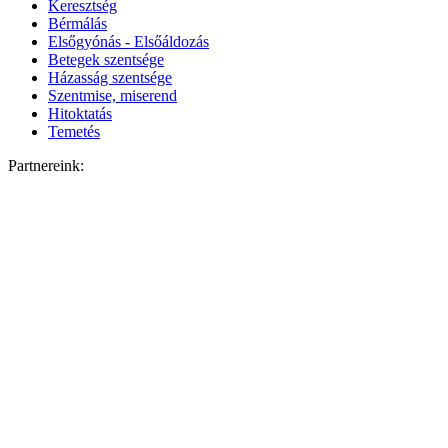
Keresztség
Bérmálás
Elsőgyónás - Elsőáldozás
Betegek szentsége
Házasság szentsége
Szentmise, miserend
Hitoktatás
Temetés
Partnereink: