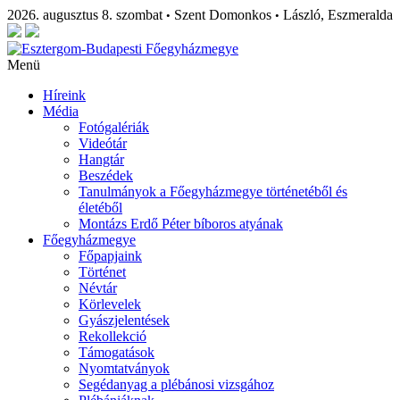
2026. augusztus 8. szombat
Szent Domonkos
László, Eszmeralda
•
•
Menü
Híreink
Média
Fotógalériák
Videótár
Hangtár
Beszédek
Tanulmányok a Főegyházmegye történetéből és
életéből
Montázs Erdő Péter bíboros atyának
Főegyházmegye
Főpapjaink
Történet
Névtár
Körlevelek
Gyászjelentések
Rekollekció
Támogatások
Nyomtatványok
Segédanyag a plébánosi vizsgához