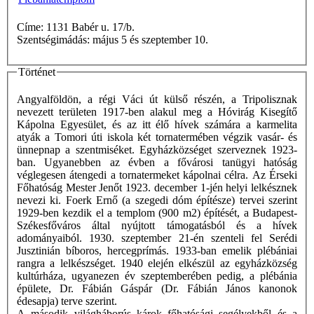
Címe: 1131 Babér u. 17/b.
Szentségimádás: május 5 és szeptember 10.
Történet
Angyalföldön, a régi Váci út külső részén, a Tripolisznak
nevezett területen 1917-ben alakul meg a Hóvirág Kisegítő
Kápolna Egyesület, és az itt élő hívek számára a karmelita
atyák a Tomori úti iskola két tornatermében végzik vasár- és
ünnepnap a szentmiséket. Egyházközséget szerveznek 1923-
ban. Ugyanebben az évben a fővárosi tanügyi hatóság
véglegesen átengedi a tornatermeket kápolnai célra. Az Érseki
Főhatóság Mester Jenőt 1923. december 1-jén helyi lelkésznek
nevezi ki. Foerk Ernő (a szegedi dóm építésze) tervei szerint
1929-ben kezdik el a templom (900 m2) építését, a Budapest-
Székesfőváros által nyújtott támogatásból és a hívek
adományaiból. 1930. szeptember 21-én szenteli fel Serédi
Jusztinián bíboros, hercegprímás. 1933-ban emelik plébániai
rangra a lelkészséget. 1940 elején elkészül az egyházközség
kultúrháza, ugyanezen év szeptemberében pedig, a plébánia
épülete, Dr. Fábián Gáspár (Dr. Fábián János kanonok
édesapja) terve szerint.
A második világháborús károk főhatósági segélyekből és a