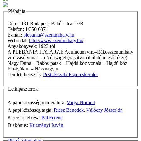
Plébánia
Cím: 1131 Budapest, Babér utca 17/B
Telefon: 1/350-6371
E-mail:
plebania@szentmihaly.hu
Weboldal:
http://www.szentmihaly.hu/
Anyakönyvek: 1923-tól
A PLÉBÁNIA HATÁRAI: Aquincum vm.–Rákosszentmihály
vm. vasútvonal – a Népsziget (vasútvonaltól délre eső része) –
Nagy-Duna – Rákos-patak – Hajdú köz vonala – Hajdú köz –
Fiastyúk u. – Násznagy u.
Területi beosztás:
Pesti-Északi Espereskerület
Lelkipásztorok
A papi közösség moderátora:
Varga Norbert
A papi közösség tagja:
Riesz Benedek
,
Válóczy József dr.
Kisegítő lelkész:
Pál Ferenc
Diakónus:
Kuzmányi István
Plébániatemplom