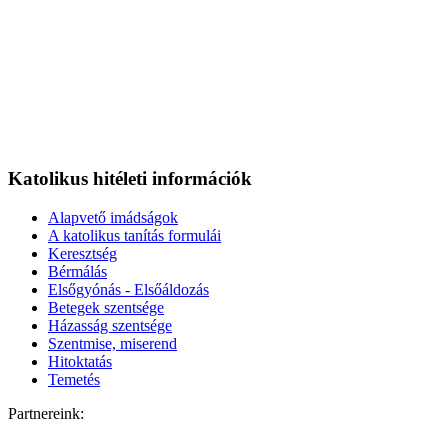
Katolikus hitéleti információk
Alapvető imádságok
A katolikus tanítás formulái
Keresztség
Bérmálás
Elsőgyónás - Elsőáldozás
Betegek szentsége
Házasság szentsége
Szentmise, miserend
Hitoktatás
Temetés
Partnereink: