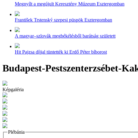
Megnyílt a megújult Keresztény Múzeum Esztergomban
František Trstenský szepesi püspök Esztergomban
A magyar–szlovák megbékélésből barátság született
Hit Pajzsa díjjal tüntették ki Erdő Péter bíborost
Budapest-Pestszenterzsébet-Kak
Képgaléria
Plébánia