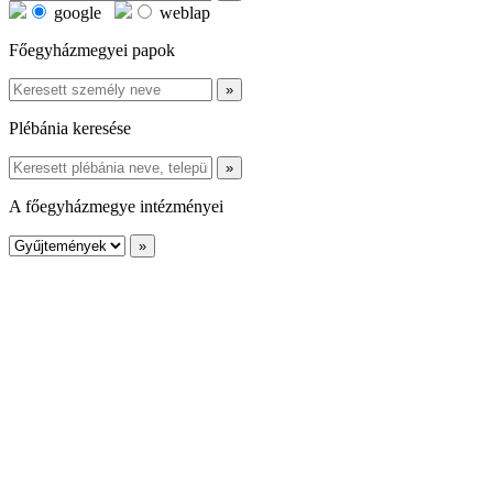
google
weblap
Főegyházmegyei papok
Plébánia keresése
A főegyházmegye intézményei