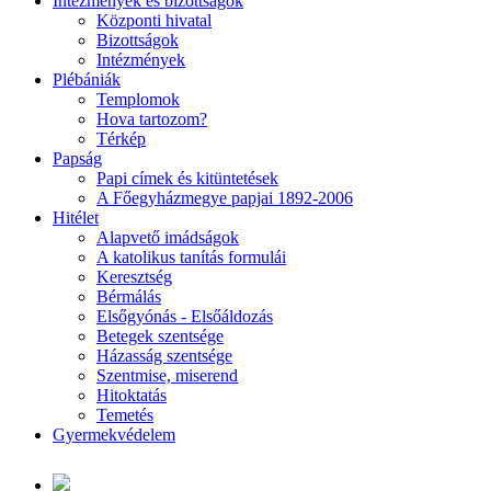
Intézmények és bizottságok
Központi hivatal
Bizottságok
Intézmények
Plébániák
Templomok
Hova tartozom?
Térkép
Papság
Papi címek és kitüntetések
A Főegyházmegye papjai 1892-2006
Hitélet
Alapvető imádságok
A katolikus tanítás formulái
Keresztség
Bérmálás
Elsőgyónás - Elsőáldozás
Betegek szentsége
Házasság szentsége
Szentmise, miserend
Hitoktatás
Temetés
Gyermekvédelem