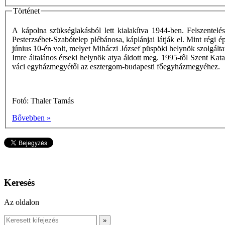
Történet
A kápolna szükséglakásból lett kialakítva 1944-ben. Felszentelé
Pesterzsébet-Szabótelep plébánosa, káplánjai látják el. Mint régi é
június 10-én volt, melyet Miháczi József püspöki helynök szolgált
Imre általános érseki helynök atya áldott meg. 1995-tôl Szent Kat
váci egyházmegyétől az esztergom-budapesti főegyházmegyéhez.
Fotó: Thaler Tamás
Bővebben »
Keresés
Az oldalon