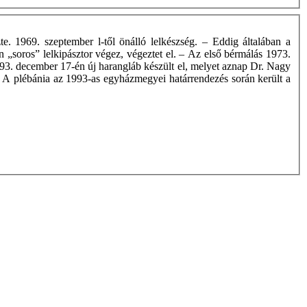
e. 1969. szeptember l-től önálló lelkészség. – Eddig általában a
en „soros” lelkipásztor végez, végeztet el. – Az első bérmálás 1973.
993. december 17-én új harangláb készült el, melyet aznap Dr. Nagy
t. A plébánia az 1993-as egyházmegyei határrendezés során került a