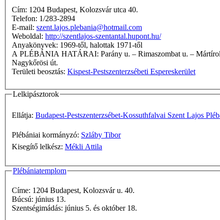
Cím: 1204 Budapest, Kolozsvár utca 40.
Telefon: 1/283-2894
E-mail:
szent.lajos.plebania@hotmail.com
Weboldal:
http://szentlajos-szentantal.hupont.hu/
Anyakönyvek: 1969-től, halottak 1971-től
A PLÉBÁNIA HATÁRAI: Parány u. – Rimaszombat u. – Mártírok útja – Temesvár u. – Wesselényi u. – Eperjes u. – Ábrahám Géza u. – Ritka köz – Alsó határút – Köves út – Szentlőrinci út –
Nagykőrösi út.
Területi beosztás:
Kispest-Pestszenterzsébeti Espereskerület
Lelkipásztorok
Ellátja:
Budapest-Pestszenterzsébet-Kossuthfalvai Szent Lajos Pléb
Plébániai kormányzó:
Szláby Tibor
Kisegítő lelkész:
Mékli Attila
Plébániatemplom
Címe: 1204 Budapest, Kolozsvár u. 40.
Búcsú: június 13.
Szentségimádás: június 5. és október 18.