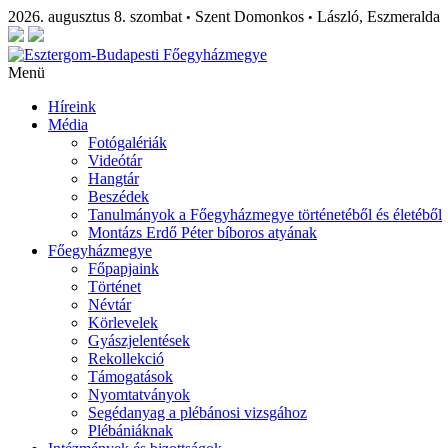
2026. augusztus 8. szombat
Szent Domonkos
László, Eszmeralda
•
•
Menü
Híreink
Média
Fotógalériák
Videótár
Hangtár
Beszédek
Tanulmányok a Főegyházmegye történetéből és életéből
Montázs Erdő Péter bíboros atyának
Főegyházmegye
Főpapjaink
Történet
Névtár
Körlevelek
Gyászjelentések
Rekollekció
Támogatások
Nyomtatványok
Segédanyag a plébánosi vizsgához
Plébániáknak