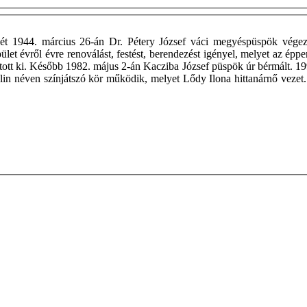
sét 1944. március 26-án Dr. Pétery József váci megyéspüspök végezt
pület évről évre renoválást, festést, berendezést igényel, melyet az épp
atott ki. Később 1982. május 2-án Kacziba József püspök úr bérmált. 1
alin néven színjátszó kör működik, melyet Lődy Ilona hittanárnő veze