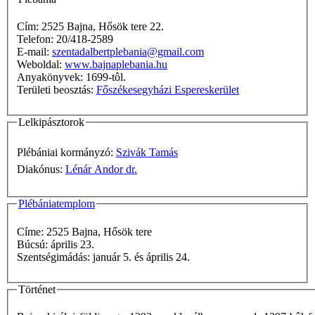
Cím: 2525 Bajna, Hősök tere 22.
Telefon: 20/418-2589
E-mail:
szentadalbertplebania@gmail.com
Weboldal:
www.bajnaplebania.hu
Anyakönyvek: 1699-tôl.
Területi beosztás:
Főszékesegyházi Espereskerület
Lelkipásztorok
Plébániai kormányzó:
Szivák Tamás
Diakónus:
Lénár Andor dr.
Plébániatemplom
Címe: 2525 Bajna, Hősök tere
Búcsú: április 23.
Szentségimádás: január 5. és április 24.
Történet