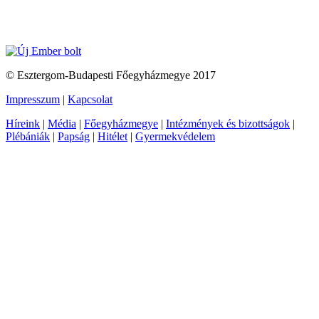
© Esztergom-Budapesti Főegyházmegye 2017
Impresszum
|
Kapcsolat
Híreink
|
Média
|
Főegyházmegye
|
Intézmények és bizottságok
|
Plébániák
|
Papság
|
Hitélet
|
Gyermekvédelem