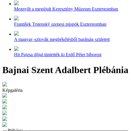
Megnyílt a megújult Keresztény Múzeum Esztergomban
František Trstenský szepesi püspök Esztergomban
A magyar–szlovák megbékélésből barátság született
Hit Pajzsa díjjal tüntették ki Erdő Péter bíborost
Bajnai Szent Adalbert Plébánia
Képgaléria
Plébánia