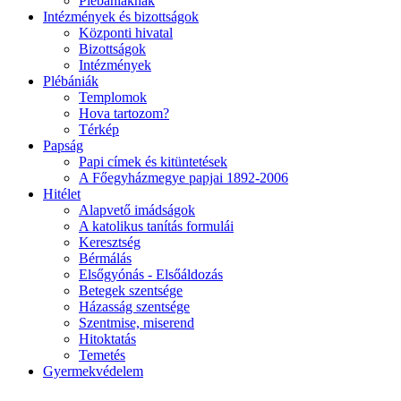
Plébániáknak
Intézmények és bizottságok
Központi hivatal
Bizottságok
Intézmények
Plébániák
Templomok
Hova tartozom?
Térkép
Papság
Papi címek és kitüntetések
A Főegyházmegye papjai 1892-2006
Hitélet
Alapvető imádságok
A katolikus tanítás formulái
Keresztség
Bérmálás
Elsőgyónás - Elsőáldozás
Betegek szentsége
Házasság szentsége
Szentmise, miserend
Hitoktatás
Temetés
Gyermekvédelem