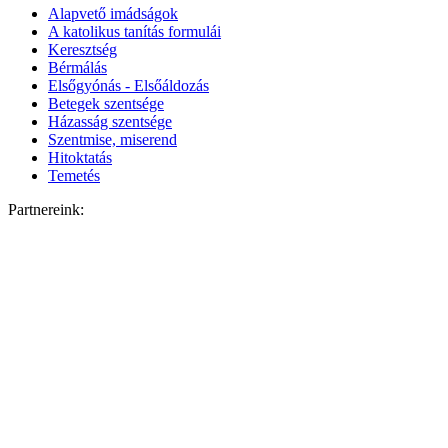
Alapvető imádságok
A katolikus tanítás formulái
Keresztség
Bérmálás
Elsőgyónás - Elsőáldozás
Betegek szentsége
Házasság szentsége
Szentmise, miserend
Hitoktatás
Temetés
Partnereink: