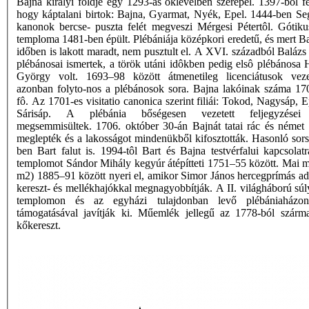
Bajna királyi földje egy 1293-as oklevélben szerepel. 1397-bôl fe
hogy káptalani birtok: Bajna, Gyarmat, Nyék, Epel. 1444-ben Se
kanonok bercse- puszta felét megveszi Mérgesi Pétertôl. Góti
temploma 1481-ben épült. Plébániája középkori eredetű, és mert Ba
időben is lakott maradt, nem pusztult el. A XVI. századból Balázs
plébánosai ismertek, a török utáni idôkben pedig elsô plébánosa 
György volt. 1693–98 között átmenetileg licenciátusok veze
azonban folyto-nos a plébánosok sora. Bajna lakóinak száma 1
fô. Az 1701-es visitatio canonica szerint filiái: Tokod, Nagysáp, 
Sárisáp. A plébánia bőségesen vezetett feljegyzései
megsemmisültek. 1706. október 30-án Bajnát tatai rác és német 
meglepték és a lakosságot mindenükből kifosztották. Hasonló sors
ben Bart falut is. 1994-tôl Bart és Bajna testvérfalui kapcsolatr
templomot Sándor Mihály kegyúr átépítteti 1751–55 között. Mai m
m2) 1885–91 között nyeri el, amikor Simor János hercegprímás 
kereszt- és mellékhajókkal megnagyobbítják. A II. világháború súly
templomon és az egyházi tulajdonban levő plébániaházo
támogatásával javítják ki. Műemlék jellegű az 1778-ból szárm
kőkereszt.