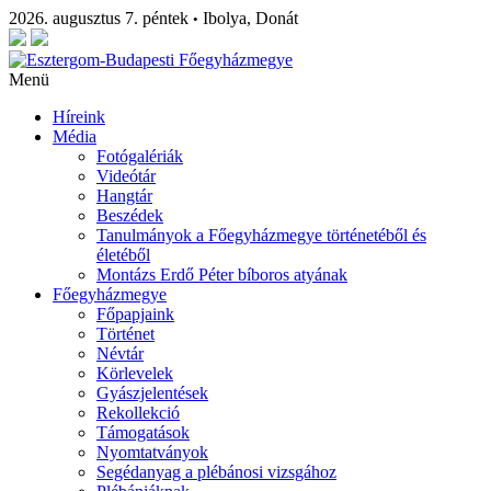
2026. augusztus 7. péntek
Ibolya, Donát
•
Menü
Híreink
Média
Fotógalériák
Videótár
Hangtár
Beszédek
Tanulmányok a Főegyházmegye történetéből és
életéből
Montázs Erdő Péter bíboros atyának
Főegyházmegye
Főpapjaink
Történet
Névtár
Körlevelek
Gyászjelentések
Rekollekció
Támogatások
Nyomtatványok
Segédanyag a plébánosi vizsgához