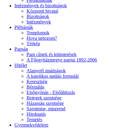
Plébániáknak
Intézmények és bizottságok
Központi hivatal
Bizottságok
Intézmények
Plébániák
Templomok
Hova tartozom?
Térkép
Papság
Papi címek és kitüntetések
A Főegyházmegye papjai 1892-2006
Hitélet
Alapvető imádságok
A katolikus tanítás formulái
Keresztség
Bérmálás
Elsőgyónás - Elsőáldozás
Betegek szentsége
Házasság szentsége
Szentmise, miserend
Hitoktatás
Temetés
Gyermekvédelem