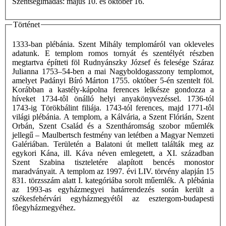
Szentségimádás: május 10. és október 16.
Történet
1333-ban plébánia. Szent Mihály templomáról van okleveles
adatunk. E templom romos tornyát és szentélyét részben
megtartva építteti föl Rudnyánszky József és felesége Száraz
Julianna 1753–54-ben a mai Nagyboldogasszony templomot,
amelyet Padányi Bíró Márton 1755. október 5-én szentelt föl.
Korábban a kastély-kápolna ferences lelkésze gondozza a
híveket 1734-tôl önálló helyi anyakönyvezéssel. 1736-tól
1743-ig Törökbálint filiája. 1743-tól ferences, majd 1771-tôl
világi plébánia. A templom, a Kálvária, a Szent Flórián, Szent
Orbán, Szent Család és a Szentháromság szobor műemlék
jellegű – Maulbertsch festmény van letétben a Magyar Nemzeti
Galériában. Területén a Balatoni út mellett találták meg az
egykori Kána, ill. Káva néven emlegetett, a XI. században
Szent Szabina tiszteletére alapított bencés monostor
maradványait. A templom az 1997. évi LIV. törvény alapján 15
831. törzsszám alatt I. kategóriába sorolt műemlék. A plébánia
az 1993-as egyházmegyei határrendezés során került a
székesfehérvári egyházmegyétôl az esztergom-budapesti
fôegyházmegyéhez.