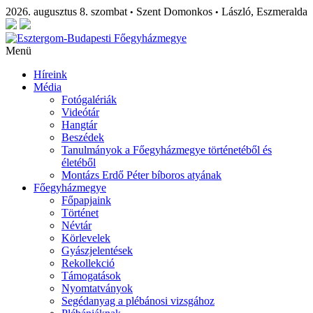
2026. augusztus 8. szombat
Szent Domonkos
László, Eszmeralda
•
•
Menü
Híreink
Média
Fotógalériák
Videótár
Hangtár
Beszédek
Tanulmányok a Főegyházmegye történetéből és
életéből
Montázs Erdő Péter bíboros atyának
Főegyházmegye
Főpapjaink
Történet
Névtár
Körlevelek
Gyászjelentések
Rekollekció
Támogatások
Nyomtatványok
Segédanyag a plébánosi vizsgához