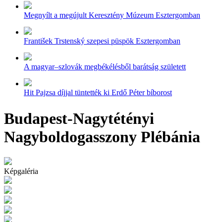
Megnyílt a megújult Keresztény Múzeum Esztergomban
František Trstenský szepesi püspök Esztergomban
A magyar–szlovák megbékélésből barátság született
Hit Pajzsa díjjal tüntették ki Erdő Péter bíborost
Budapest-Nagytétényi
Nagyboldogasszony Plébánia
Képgaléria