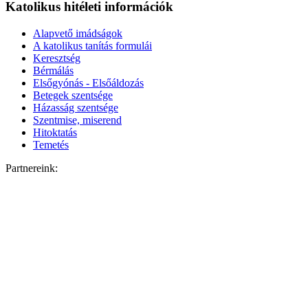
Katolikus hitéleti információk
Alapvető imádságok
A katolikus tanítás formulái
Keresztség
Bérmálás
Elsőgyónás - Elsőáldozás
Betegek szentsége
Házasság szentsége
Szentmise, miserend
Hitoktatás
Temetés
Partnereink: