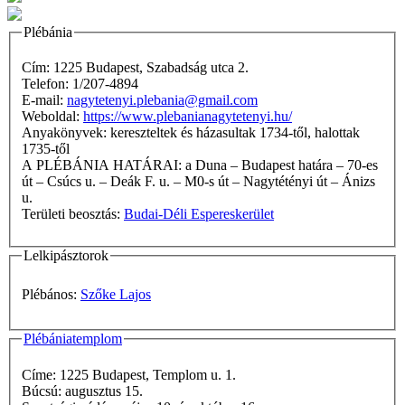
Plébánia
Cím: 1225 Budapest, Szabadság utca 2.
Telefon: 1/207-4894
E-mail:
nagytetenyi.plebania@gmail.com
Weboldal:
https://www.plebanianagytetenyi.hu/
Anyakönyvek: kereszteltek és házasultak 1734-től, halottak
1735-től
A PLÉBÁNIA HATÁRAI: a Duna – Budapest határa – 70-es
út – Csúcs u. – Deák F. u. – M0-s út – Nagytétényi út – Ánizs
u.
Területi beosztás:
Budai-Déli Espereskerület
Lelkipásztorok
Plébános:
Szőke Lajos
Plébániatemplom
Címe: 1225 Budapest, Templom u. 1.
Búcsú: augusztus 15.