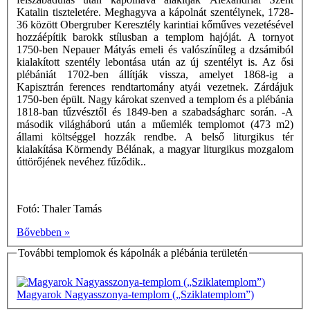
Katalin tiszteletére. Meghagyva a kápolnát szentélynek, 1728-
36 között Obergruber Keresztély karintiai kőműves vezetésével
hozzáépítik barokk stílusban a templom hajóját. A tornyot
1750-ben Nepauer Mátyás emeli és valószínűleg a dzsámiból
kialakított szentély lebontása után az új szentélyt is. Az ősi
plébániát 1702-ben állítják vissza, amelyet 1868-ig a
Kapisztrán ferences rendtartomány atyái vezetnek. Zárdájuk
1750-ben épült. Nagy károkat szenved a templom és a plébánia
1818-ban tűzvésztől és 1849-ben a szabadságharc során. -A
második világháború után a műemlék templomot (473 m2)
állami költséggel hozzák rendbe. A belső liturgikus tér
kialakítása Körmendy Bélának, a magyar liturgikus mozgalom
úttörőjének nevéhez fűződik..
Fotó: Thaler Tamás
Bővebben »
További templomok és kápolnák a plébánia területén
Magyarok Nagyasszonya-templom („Sziklatemplom”)