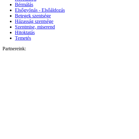
Bérmálás
Elsőgyónás - Elsőáldozás
Betegek szentsége
Házasság szentsége
Szentmise, miserend
Hitoktatás
Temetés
Partnereink: