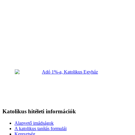
Katolikus hitéleti információk
Alapvető imádságok
A katolikus tanítás formulái
Keresztség