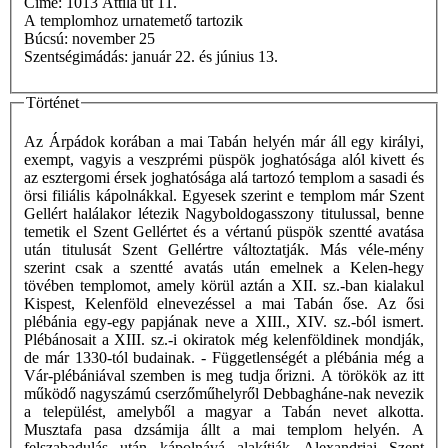
Címe: 1013 Attila út 11.
A templomhoz urnatemető tartozik
Búcsú: november 25
Szentségimádás: január 22. és június 13.
Történet
Az Árpádok korában a mai Tabán helyén már áll egy királyi,
exempt, vagyis a veszprémi püspök joghatósága alól kivett és
az esztergomi érsek joghatósága alá tartozó templom a sasadi és
örsi filiális kápolnákkal. Egyesek szerint e templom már Szent
Gellért halálakor létezik Nagyboldogasszony titulussal, benne
temetik el Szent Gellértet és a vértanú püspök szentté avatása
után titulusát Szent Gellértre változtatják. Más véle-mény
szerint csak a szentté avatás után emelnek a Kelen-hegy
tövében templomot, amely körül aztán a XII. sz.-ban kialakul
Kispest, Kelenföld elnevezéssel a mai Tabán őse. Az ősi
plébánia egy-egy papjának neve a XIII., XIV. sz.-ból ismert.
Plébánosait a XIII. sz.-i okiratok még kelenföldinek mondják,
de már 1330-tól budainak. - Függetlenségét a plébánia még a
Vár-plébániával szemben is meg tudja őrizni. A törökök az itt
működő nagyszámú cserzőműhelyről Debbagháne-nak nevezik
a települést, amelyből a magyar a Tabán nevet alkotta.
Musztafa pasa dzsámija állt a mai templom helyén. A
felszabadulás után kápolnává alakítják Alexandriai Szent