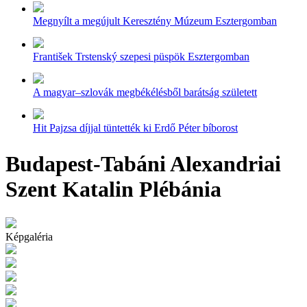
Megnyílt a megújult Keresztény Múzeum Esztergomban
František Trstenský szepesi püspök Esztergomban
A magyar–szlovák megbékélésből barátság született
Hit Pajzsa díjjal tüntették ki Erdő Péter bíborost
Budapest-Tabáni Alexandriai
Szent Katalin Plébánia
Képgaléria