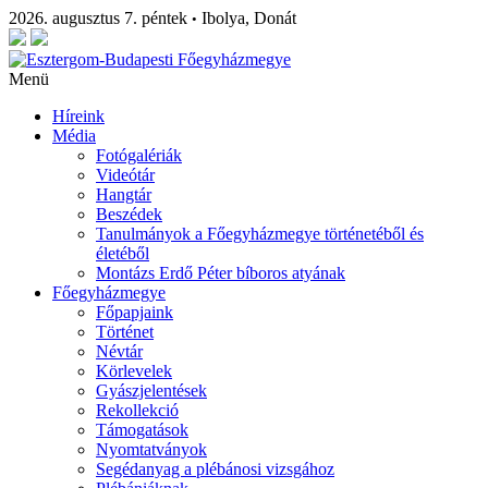
2026. augusztus 7. péntek
Ibolya, Donát
•
Menü
Híreink
Média
Fotógalériák
Videótár
Hangtár
Beszédek
Tanulmányok a Főegyházmegye történetéből és
életéből
Montázs Erdő Péter bíboros atyának
Főegyházmegye
Főpapjaink
Történet
Névtár
Körlevelek
Gyászjelentések
Rekollekció
Támogatások
Nyomtatványok
Segédanyag a plébánosi vizsgához