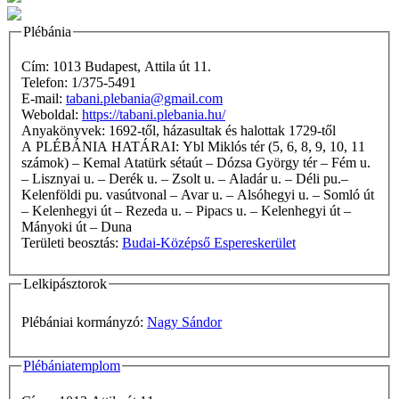
Plébánia
Cím: 1013 Budapest, Attila út 11.
Telefon: 1/375-5491
E-mail:
tabani.plebania@gmail.com
Weboldal:
https://tabani.plebania.hu/
Anyakönyvek: 1692-től, házasultak és halottak 1729-től
A PLÉBÁNIA HATÁRAI: Ybl Miklós tér (5, 6, 8, 9, 10, 11
számok) – Kemal Atatürk sétaút – Dózsa György tér – Fém u.
– Lisznyai u. – Derék u. – Zsolt u. – Aladár u. – Déli pu.–
Kelenföldi pu. vasútvonal – Avar u. – Alsóhegyi u. – Somló út
– Kelenhegyi út – Rezeda u. – Pipacs u. – Kelenhegyi út –
Mányoki út – Duna
Területi beosztás:
Budai-Középső Espereskerület
Lelkipásztorok
Plébániai kormányzó:
Nagy Sándor
Plébániatemplom