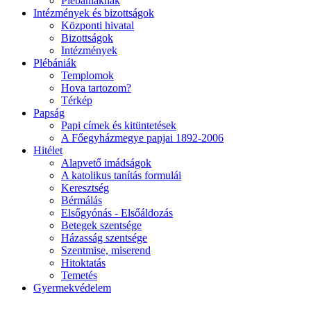
Plébániáknak
Intézmények és bizottságok
Központi hivatal
Bizottságok
Intézmények
Plébániák
Templomok
Hova tartozom?
Térkép
Papság
Papi címek és kitüntetések
A Főegyházmegye papjai 1892-2006
Hitélet
Alapvető imádságok
A katolikus tanítás formulái
Keresztség
Bérmálás
Elsőgyónás - Elsőáldozás
Betegek szentsége
Házasság szentsége
Szentmise, miserend
Hitoktatás
Temetés
Gyermekvédelem