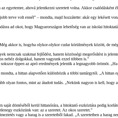
rra az egyetemre, ahová jelentkezni szeretett volna. Akkor csalódásként 
obb terve volt ennél” – mondta, majd hozzátette: akár egy lekésett von
adásra ad okot, hogy Magyarországon lehetőség van az iskolai hitoktatá
i. Még akkor is, hogyha olykor-olykor cudar körülmények között, de még
lyek nemcsak szakmai fejlődést, hanem közösségi megerősítést is jelen
os nehéz dolgokkal, hanem vagyunk ezzel többen is.”
án sokszor éppen az apró eredmények jelentik a legnagyobb örömöt. „Ha 
mondta, a hittan alapvetően különbözik a többi tantárgytól. „A hittan egé
ább olyan fontos, mint az átadott tudás. „Nekünk nagyon is kell, hogy az 
m saját döntéséből kerül hittanórára, a hitoktató eszköztára pedig kor
lenegy eszközünk van: az a szeretet. Az okos szeretet.”
yelmeztetés vagy a harag is a szeretetből fakad. „A szeretetben a harag