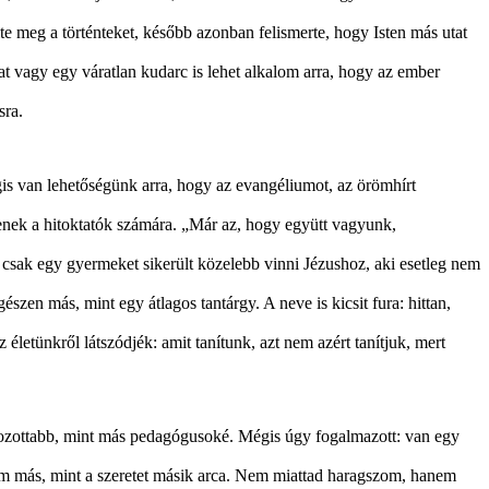
élte meg a történteket, később azonban felismerte, hogy Isten más utat
at vagy egy váratlan kudarc is lehet alkalom arra, hogy az ember
sra.
is van lehetőségünk arra, hogy az evangéliumot, az örömhírt
tenek a hitoktatók számára. „Már az, hogy együtt vagyunk,
csak egy gyermeket sikerült közelebb vinni Jézushoz, aki esetleg nem
szen más, mint egy átlagos tantárgy. A neve is kicsit fura: hittan,
életünkről látszódjék: amit tanítunk, azt nem azért tanítjuk, mert
látozottabb, mint más pedagógusoké. Mégis úgy fogalmazott: van egy
 nem más, mint a szeretet másik arca. Nem miattad haragszom, hanem