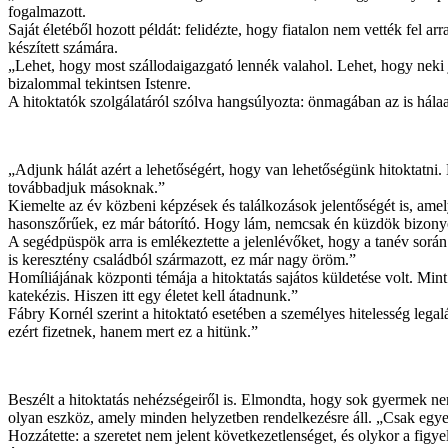
fogalmazott.
Saját életéből hozott példát: felidézte, hogy fiatalon nem vették fel a
készített számára.
„Lehet, hogy most szállodaigazgató lennék valahol. Lehet, hogy neki j
bizalommal tekintsen Istenre.
A hitoktatók szolgálatáról szólva hangsúlyozta: önmagában az is hála
„Adjunk hálát azért a lehetőségért, hogy van lehetőségünk hitoktatn
továbbadjuk másoknak.”
Kiemelte az év közbeni képzések és találkozások jelentőségét is, ame
hasonszőrűek, ez már bátorító. Hogy lám, nemcsak én küzdök bizony
A segédpüspök arra is emlékeztette a jelenlévőket, hogy a tanév sor
is keresztény családból származott, ez már nagy öröm.”
Homíliájának központi témája a hitoktatás sajátos küldetése volt. Mint 
katekézis. Hiszen itt egy életet kell átadnunk.”
Fábry Kornél szerint a hitoktató esetében a személyes hitelesség legal
ezért fizetnek, hanem mert ez a hitünk.”
Beszélt a hitoktatás nehézségeiről is. Elmondta, hogy sok gyermek ne
olyan eszköz, amely minden helyzetben rendelkezésre áll. „Csak egyet
Hozzátette: a szeretet nem jelent következetlenséget, és olykor a fig