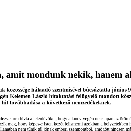
, amit mondunk nekik, hanem a
közössége hálaadó szentmisével búcsúztatta június 9-
gén Kelemen László hitoktatási felügyelő mondott köszö
t a hit továbbadása a következő nemzedékeknek.
idézve arra hívta a jelenlévőket, hogy a tanév végén ne csupán az örömö
ik meg, hogy képes-e Isten kezét felismerni azokban a helyzetekben i
illanatban nem tűnik túl jónak emberi szempontból, amögött nincsen más,