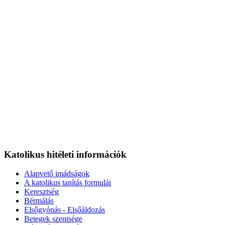
Katolikus hitéleti információk
Alapvető imádságok
A katolikus tanítás formulái
Keresztség
Bérmálás
Elsőgyónás - Elsőáldozás
Betegek szentsége