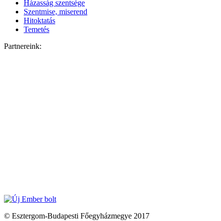
Házasság szentsége
Szentmise, miserend
Hitoktatás
Temetés
Partnereink:
© Esztergom-Budapesti Főegyházmegye 2017