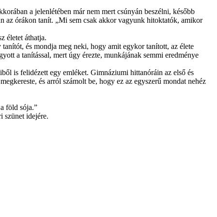
erekkorában a jelenlétében már nem mert csúnyán beszélni, később
án az órákon tanít. „Mi sem csak akkor vagyunk hitoktatók, amikor
 életet áthatja.
 tanítót, és mondja meg neki, hogy amit egykor tanított, az élete
elhagyott a tanítással, mert úgy érezte, munkájának semmi eredménye
ől is felidézett egy emléket. Gimnáziumi hittanóráin az első és
is megkereste, és arról számolt be, hogy ez az egyszerű mondat nehéz
 föld sója.”
 szünet idejére.