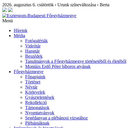
2026. augusztus 6. csütörtök
Urunk színeváltozása
Berta
•
•
Menü
Híreink
Média
Fotógalériák
Videótár
Hangtár
Beszédek
Tanulmányok a Főegyházmegye történetéből és életéből
Montázs Erdő Péter bíboros atyának
Főegyházmegye
Főpapjaink
Történet
Névtár
Körlevelek
Gyászjelentések
Rekollekció
Támogatások
Nyomtatványok
Segédanyag a plébánosi vizsgához
Plébániáknak