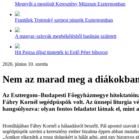
Megnyílt a megújult Keresztény Múzeum Esztergomban
František Trstenský szepesi püspök Esztergomban
A magyar–szlovák megbékélésből barátság született
Hit Pajzsa díjjal tüntették ki Erdő Péter bíborost
2026. június 10. szerda
Nem az marad meg a diákokban
Az Esztergom–Budapesti Főegyházmegye hitoktatóinak 
Fábry Kornél segédpüspök volt. Az ünnepi liturgia vé
hangsúlyozva: olyan fontos feladatot látnak el, min
Homíliájában Fábry Kornél a hálaadásról beszélt. Pál apostol szavait 
segédpüspök szerint a keresztény ember bizalma éppen abban mutatkoz
„Amikor elkezdek a rossz dolgokért is hálát adni, ami egy bizonyos p