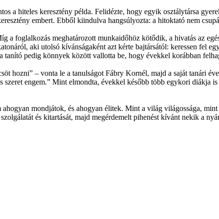
ntos a hiteles keresztény példa. Felidézte, hogy egyik osztálytársa gy
 keresztény embert. Ebből kiindulva hangsúlyozta: a hitoktató nem csup
Míg a foglalkozás meghatározott munkaidőhöz kötődik, a hivatás az egész
onáról, aki utolsó kívánságaként azt kérte bajtársától: keressen fel egy
rést, a tanító pedig könnyek között vallotta be, hogy évekkel korábban f
hozni” – vonta le a tanulságot Fábry Kornél, majd a saját tanári éveib
d és szeret engem.” Mint elmondta, évekkel később több egykori diákja 
ogyan mondjátok, és ahogyan élitek. Mint a világ világossága, mint a
zolgálatát és kitartását, majd megérdemelt pihenést kívánt nekik a nyári