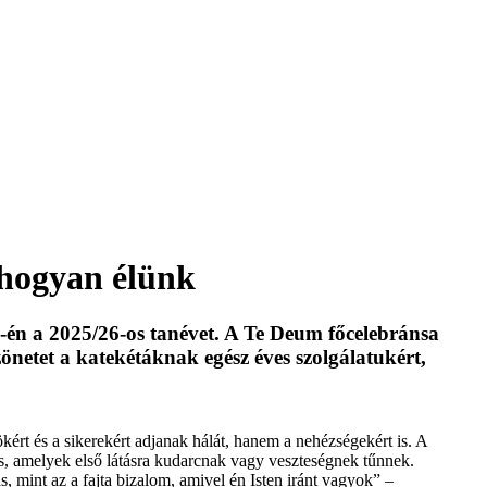
hogyan élünk
én a 2025/26-os tanévet. A Te Deum főcelebránsa
netet a katekétáknak egész éves szolgálatukért,
kért és a sikerekért adjanak hálát, hanem a nehézségekért is. A
s, amelyek első látásra kudarcnak vagy veszteségnek tűnnek.
 mint az a fajta bizalom, amivel én Isten iránt vagyok” –