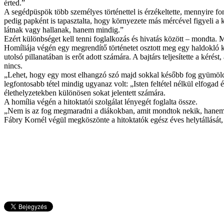
érted.”
A segédpüspök több személyes történettel is érzékeltette, mennyire fo
pedig papként is tapasztalta, hogy környezete más mércével figyeli a
látnak vagy hallanak, hanem mindig.”
Ezért különbséget kell tenni foglalkozás és hivatás között – mondta. 
Homíliája végén egy megrendítő történetet osztott meg egy haldokló kat
utolsó pillanatában is erőt adott számára. A bajtárs teljesítette a ké
nincs.
„Lehet, hogy egy most elhangzó szó majd sokkal később fog gyümölcsöt 
legfontosabb tétel mindig ugyanaz volt: „Isten feltétel nélkül elfoga
élethelyzetekben különösen sokat jelentett számára.
A homília végén a hitoktatói szolgálat lényegét foglalta össze.
„Nem is az fog megmaradni a diákokban, amit mondtok nekik, hanem ah
Fábry Kornél végül megköszönte a hitoktatók egész éves helytállását, s