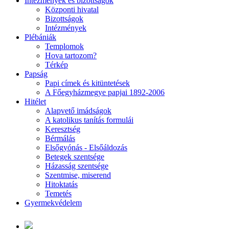
Intézmények és bizottságok
Központi hivatal
Bizottságok
Intézmények
Plébániák
Templomok
Hova tartozom?
Térkép
Papság
Papi címek és kitüntetések
A Főegyházmegye papjai 1892-2006
Hitélet
Alapvető imádságok
A katolikus tanítás formulái
Keresztség
Bérmálás
Elsőgyónás - Elsőáldozás
Betegek szentsége
Házasság szentsége
Szentmise, miserend
Hitoktatás
Temetés
Gyermekvédelem