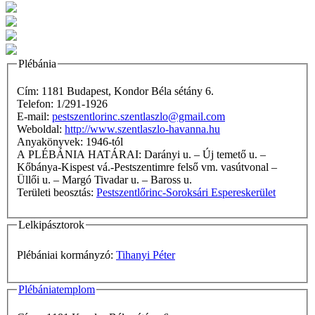
Plébánia
Cím: 1181 Budapest, Kondor Béla sétány 6.
Telefon: 1/291-1926
E-mail:
pestszentlorinc.szentlaszlo@gmail.com
Weboldal:
http://www.szentlaszlo-havanna.hu
Anyakönyvek: 1946-tól
A PLÉBÁNIA HATÁRAI: Darányi u. – Új temető u. –
Kőbánya-Kispest vá.-Pestszentimre felső vm. vasútvonal –
Üllői u. – Margó Tivadar u. – Baross u.
Területi beosztás:
Pestszentlőrinc-Soroksári Espereskerület
Lelkipásztorok
Plébániai kormányzó:
Tihanyi Péter
Plébániatemplom