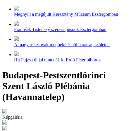
Megnyílt a megújult Keresztény Múzeum Esztergomban
František Trstenský szepesi püspök Esztergomban
A magyar–szlovák megbékélésből barátság született
Hit Pajzsa díjjal tüntették ki Erdő Péter bíborost
Budapest-Pestszentlőrinci
Szent László Plébánia
(Havannatelep)
Képgaléria