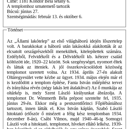
Címe: 1181 Kondor Béla sétány 6.
A templomhoz urnatemető tartozik
Búcsú: június 27.
Szentségimádás: február 13. és október 6.
Történet
Az „Állami lakótelep” az első világháború idején lőszertelep
volt. A barakkokat a háború után lakásokká alakították át az
elcsatolt országrészekből menekültek, kitelepítettek számára.
Erdélyből, Felvidékről és a Délvidékről kb. kétezer család
költözött ide, 1920–22 között. Sok szegénységet, nyomort éltek
és láttak az itteniek. A jól összekovácsolódott közösség
templomot szeretett volna. Az 1934. április 27-én alakult
Oltáregyesület vette kézbe az ügyet. 1934. május elején már el
is kezdôdött a templom építése, Fanta István műépítész tervei
és irányítása révén (négy lakás lett átalakítva!) Az ő munkája az
oltárkép is, mely Szent László királyunkat ábrázolja. A
templomot Dr. Wimmerth Béla prépost szentelte fel, 1935.
június 29-én. Ekkor még a pestszentlőrinci Főplébániához
tartozott, innen látták el. Kiss István káplán, Szabó László
hitoktató (először ő misézett a félig kész templomban 1934.
december 8-án), Csábi Vilmos, majd 1940–46-ig Somogyi
László volt a hitoktató, templomot, híveket ellátó lelkész. 1939-