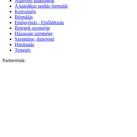
Alapvető imádságok
A katolikus tanítás formulái
Keresztség
Bérmálás
Elsőgyónás - Elsőáldozás
Betegek szentsége
Házasság szentsége
Szentmise, miserend
Hitoktatás
Temetés
Partnereink: