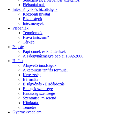
Segédanyag a plébánosi vizsgához
Plébániáknak
Intézmények és bizottságok
Központi hivatal
Bizottságok
Intézmények
Plébániák
Templomok
Hova tartozom?
Térkép
Papság
Papi címek és kitüntetések
A Főegyházmegye papjai 1892-2006
Hitélet
Alapvető imádságok
A katolikus tanítás formulái
Keresztség
Bérmálás
Elsőgyónás - Elsőáldozás
Betegek szentsége
Házasság szentsége
Szentmise, miserend
Hitoktatás
Temetés
Gyermekvédelem