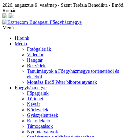
2026. augusztus 9. vasárnap
Szent Terézia Benedikta
Emőd,
•
•
Román
Menü
Híreink
Média
Fotógalériák
Videótár
Hangtár
Beszédek
Tanulmányok a Főegyházmegye történetéből és
életéből
Montázs Erdő Péter bíboros atyának
Főegyházmegye
Főpapjaink
Történet
Névtár
Körlevelek
Gyászjelentések
Rekollekció
Támogatások
Nyomtatványok