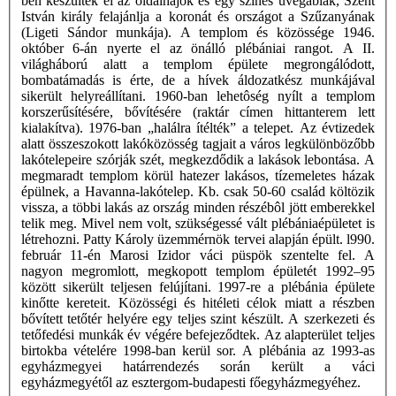
ben készültek el az oldalhajók és egy színes üvegablak, Szent
István király felajánlja a koronát és országot a Szűzanyának
(Ligeti Sándor munkája). A templom és közössége 1946.
október 6-án nyerte el az önálló plébániai rangot. A II.
világháború alatt a templom épülete megrongálódott,
bombatámadás is érte, de a hívek áldozatkész munkájával
sikerült helyreállítani. 1960-ban lehetôség nyílt a templom
korszerűsítésére, bővítésére (raktár címen hittanterem lett
kialakítva). 1976-ban „halálra ítélték” a telepet. Az évtizedek
alatt összeszokott lakóközösség tagjait a város legkülönbözőbb
lakótelepeire szórják szét, megkezdődik a lakások lebontása. A
megmaradt templom körül hatezer lakásos, tízemeletes házak
épülnek, a Havanna-lakótelep. Kb. csak 50-60 család költözik
vissza, a többi lakás az ország minden részébôl jött emberekkel
telik meg. Mivel nem volt, szükségessé vált plébániaépületet is
létrehozni. Patty Károly üzemmérnök tervei alapján épült. l990.
február 11-én Marosi Izidor váci püspök szentelte fel. A
nagyon megromlott, megkopott templom épületét 1992–95
között sikerült teljesen felújítani. 1997-re a plébánia épülete
kinőtte kereteit. Közösségi és hitéleti célok miatt a részben
bővített tetőtér helyére egy teljes szint készült. A szerkezeti és
tetőfedési munkák év végére befejeződtek. Az alapterület teljes
birtokba vételére 1998-ban kerül sor. A plébánia az 1993-as
egyházmegyei határrendezés során került a váci
egyházmegyétől az esztergom-budapesti főegyházmegyéhez.