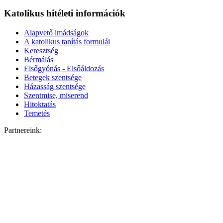
Katolikus hitéleti információk
Alapvető imádságok
A katolikus tanítás formulái
Keresztség
Bérmálás
Elsőgyónás - Elsőáldozás
Betegek szentsége
Házasság szentsége
Szentmise, miserend
Hitoktatás
Temetés
Partnereink: