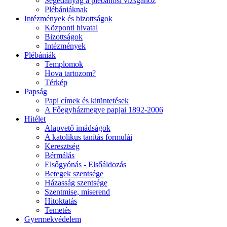
Segédanyag a plébánosi vizsgához
Plébániáknak
Intézmények és bizottságok
Központi hivatal
Bizottságok
Intézmények
Plébániák
Templomok
Hova tartozom?
Térkép
Papság
Papi címek és kitüntetések
A Főegyházmegye papjai 1892-2006
Hitélet
Alapvető imádságok
A katolikus tanítás formulái
Keresztség
Bérmálás
Elsőgyónás - Elsőáldozás
Betegek szentsége
Házasság szentsége
Szentmise, miserend
Hitoktatás
Temetés
Gyermekvédelem