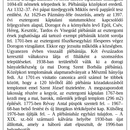
1694-től németek telepednek le. Plébániája középkori eredetű.
Az 1332–37. évi pápai tizedjegyzék Miklós nevű papjáról tesz
említést. Az 1629-es Pázmány-féle összeírás, amely az 1397.
évi esztergomi káptalani statutumokhoz kapcsolódó
feljegyzésen alapul, Dorogot és a környékén levő Epöl, Csév,
Héreg, Kesztölc, Tardos és Visegrád plébániáit az esztergomi
érsek joghatósága alá tartozó exempt plébániák között sorolja
fel. 1701-ben az esztergomi főszékesegyházi főesperes végez
Dorogon vizsgálatot. Ekkor egy jezsuita működik a községben.
Ugyanezen évben visszaáll plébániája. Két évszázadon
keresztül váltakozva látja el filiáiként a szomszédos
településeket. 1938-ban területéből válik ki a dorogi
bányalelkészség (a mai Dorog Szent Borbála plébánia).
Középkori templomának alapmaradványait a Mészmű hányója
fedi. Az 1701-es visitatio canonica arról számol be többek
között, hogy a 120 hívőből álló plébánia közadakozásból
templomot emel Szent József tiszteletére. A megszaporodott
lakosság részére a kegyúr, az esztergomi káptalan 1767-ben
kezdi meg a mai, barokk, műemlék jellegű templom (296 m2)
építését. 1775-ben Révay Antal püspök szenteli fel. – 1967–
68-ban belső festést és új liturgikus térkiképzést kap. Külsőleg
1976-ban újítják fel. – A plébániaház egyházi tulajdon. – A
XIX. sz.-ból származó kálvária helyébe 1930-ban újat
állítottak, amely a háború alatt elpusztult, de 1996-ban
helyrehozták.