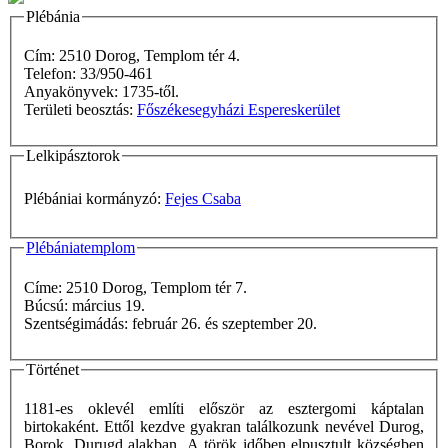
Plébánia
Cím: 2510 Dorog, Templom tér 4.
Telefon: 33/950-461
Anyakönyvek: 1735-től.
Területi beosztás:
Főszékesegyházi Espereskerület
Lelkipásztorok
Plébániai kormányzó:
Fejes Csaba
Plébániatemplom
Címe: 2510 Dorog, Templom tér 7.
Búcsú: március 19.
Szentségimádás: február 26. és szeptember 20.
Történet
1181-es oklevél említi először az esztergomi káptalan
birtokaként. Ettől kezdve gyakran találkozunk nevével Durog,
Borok, Durugd alakban. A török időben elpusztult községben