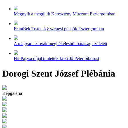
Megnyílt a megújult Keresztény Múzeum Esztergomban
František Trstenský szepesi püspök Esztergomban
A magyar–szlovák megbékélésből barátság született
Hit Pajzsa díjjal tüntették ki Erdő Péter bíborost
Dorogi Szent József Plébánia
Képgaléria