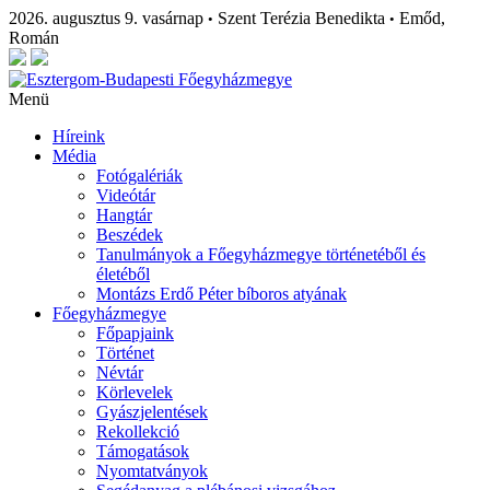
2026. augusztus 9. vasárnap
Szent Terézia Benedikta
Emőd,
•
•
Román
Menü
Híreink
Média
Fotógalériák
Videótár
Hangtár
Beszédek
Tanulmányok a Főegyházmegye történetéből és
életéből
Montázs Erdő Péter bíboros atyának
Főegyházmegye
Főpapjaink
Történet
Névtár
Körlevelek
Gyászjelentések
Rekollekció
Támogatások
Nyomtatványok