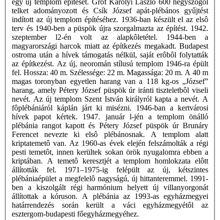
egy új templom építését. Gróf Károlyi László 600 négyszögöl
telket adományozott és Csík József apát-plébános gyűjtést
indított az új templom építéséhez. 1936-ban készült el az elsô
terv és 1940-ben a püspök újra szorgalmazta az építést. 1942.
szeptember l2-én volt az alapkôletétel. 1944-ben a
magyarországi harcok miatt az építkezés megakadt. Budapest
ostroma után a hívek támogatás nélkül, saját erôbôl folytatták
az építkezést. Az új, neoromán stílusú templom 1946-ra épült
fel. Hossza: 40 m. Szélessége: 22 m. Magassága: 20 m. A 40 m
magas toronyban egyetlen harang van a 118 kg-os „József”
harang, amely Pétery József püspök úr iránti tiszteletbôl viseli
nevét. Az új templom Szent István királyról kapta a nevét. A
fôplébániáról káplán járt ki misézni. 1946-ban a kertvárosi
hívek papot kértek. 1947. január l-jén a templom önálló
plébánia rangot kapott és Pétery József püspök úr Brunáry
Ferencet nevezte ki elsô plébánosnak. A templom alatt
kriptatemetô van. Az 1960-as évek elején felszámolták a régi
pesti temetôt, innen kerültek sokan örök nyugalomra ebben a
kriptában. A temetô keresztjét a templom homlokzata elôtt
állították fel. 1971–1975-ig felépült az új, kétszintes
plébániaépület a megfelelô nagyságú, új hittanteremmel. 1991-
ben a kiszolgált régi harmónium helyett új villanyorgonát
állítottak a kóruson. A plébánia az 1993-as egyházmegyei
határrendezés során került a váci egyházmegyétôl az
esztergom-budapesti főegyházmegyéhez.