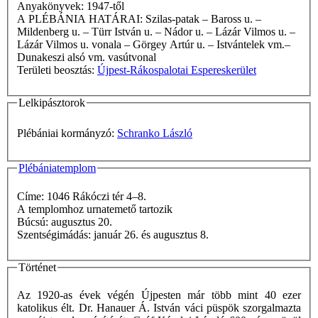
Anyakönyvek: 1947-től
A PLÉBÁNIA HATÁRAI: Szilas-patak – Baross u. –
Mildenberg u. – Türr István u. – Nádor u. – Lázár Vilmos u. –
Lázár Vilmos u. vonala – Görgey Artúr u. – Istvántelek vm.–
Dunakeszi alsó vm. vasútvonal
Területi beosztás:
Újpest-Rákospalotai Espereskerület
Lelkipásztorok
Plébániai kormányzó:
Schranko László
Plébániatemplom
Címe: 1046 Rákóczi tér 4–8.
A templomhoz urnatemető tartozik
Búcsú: augusztus 20.
Szentségimádás: január 26. és augusztus 8.
Történet
Az 1920-as évek végén Újpesten már több mint 40 ezer
katolikus élt. Dr. Hanauer Á. István váci püspök szorgalmazta