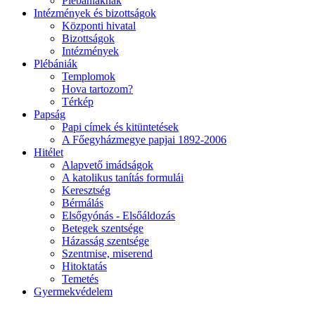
Plébániáknak
Intézmények és bizottságok
Központi hivatal
Bizottságok
Intézmények
Plébániák
Templomok
Hova tartozom?
Térkép
Papság
Papi címek és kitüntetések
A Főegyházmegye papjai 1892-2006
Hitélet
Alapvető imádságok
A katolikus tanítás formulái
Keresztség
Bérmálás
Elsőgyónás - Elsőáldozás
Betegek szentsége
Házasság szentsége
Szentmise, miserend
Hitoktatás
Temetés
Gyermekvédelem