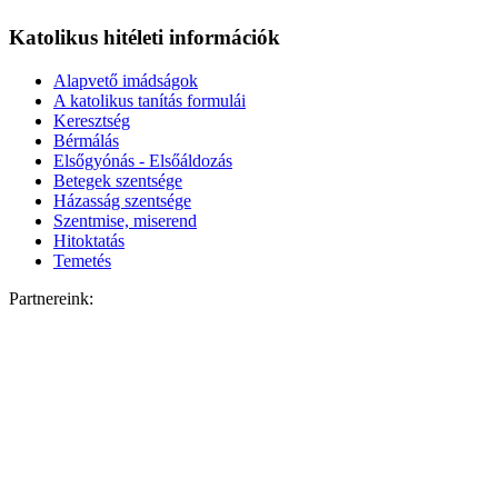
Katolikus hitéleti információk
Alapvető imádságok
A katolikus tanítás formulái
Keresztség
Bérmálás
Elsőgyónás - Elsőáldozás
Betegek szentsége
Házasság szentsége
Szentmise, miserend
Hitoktatás
Temetés
Partnereink: