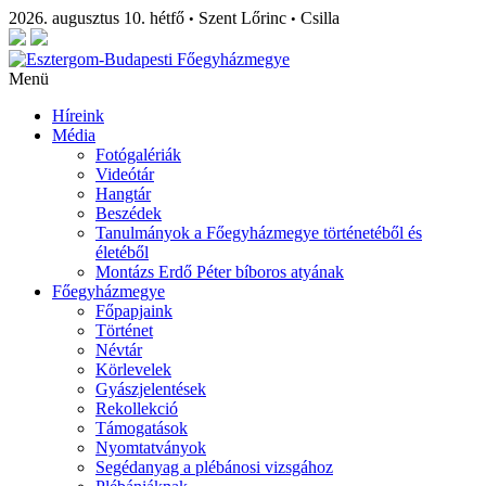
2026. augusztus 10. hétfő
Szent Lőrinc
Csilla
•
•
Menü
Híreink
Média
Fotógalériák
Videótár
Hangtár
Beszédek
Tanulmányok a Főegyházmegye történetéből és
életéből
Montázs Erdő Péter bíboros atyának
Főegyházmegye
Főpapjaink
Történet
Névtár
Körlevelek
Gyászjelentések
Rekollekció
Támogatások
Nyomtatványok
Segédanyag a plébánosi vizsgához