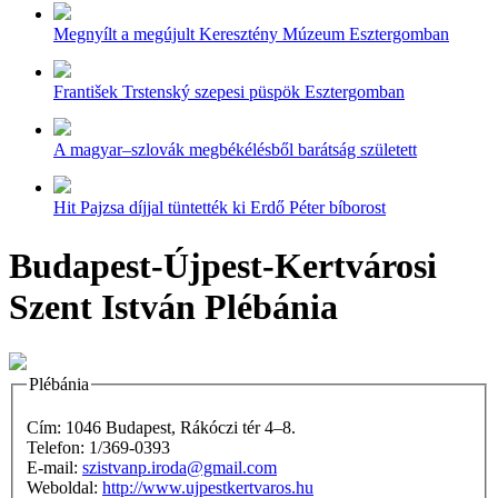
Megnyílt a megújult Keresztény Múzeum Esztergomban
František Trstenský szepesi püspök Esztergomban
A magyar–szlovák megbékélésből barátság született
Hit Pajzsa díjjal tüntették ki Erdő Péter bíborost
Budapest-Újpest-Kertvárosi
Szent István Plébánia
Plébánia
Cím: 1046 Budapest, Rákóczi tér 4–8.
Telefon: 1/369-0393
E-mail:
szistvanp.iroda@gmail.com
Weboldal:
http://www.ujpestkertvaros.hu