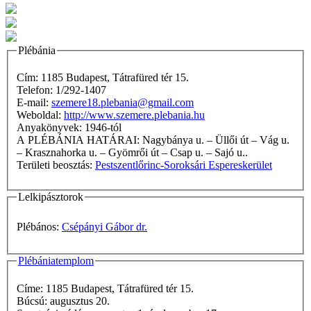
Plébánia
Cím: 1185 Budapest, Tátrafüred tér 15.
Telefon: 1/292-1407
E-mail:
szemere18.plebania@gmail.com
Weboldal:
http://www.szemere.plebania.hu
Anyakönyvek: 1946-tól
A PLÉBÁNIA HATÁRAI: Nagybánya u. – Üllői út – Vág u.
– Krasznahorka u. – Gyömrői út – Csap u. – Sajó u..
Területi beosztás:
Pestszentlőrinc-Soroksári Espereskerület
Lelkipásztorok
Plébános:
Csépányi Gábor dr.
Plébániatemplom
Címe: 1185 Budapest, Tátrafüred tér 15.
Búcsú: augusztus 20.