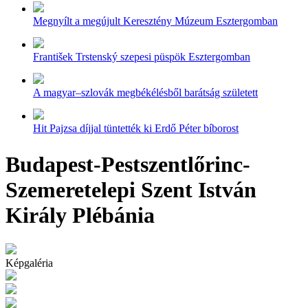
Megnyílt a megújult Keresztény Múzeum Esztergomban
František Trstenský szepesi püspök Esztergomban
A magyar–szlovák megbékélésből barátság született
Hit Pajzsa díjjal tüntették ki Erdő Péter bíborost
Budapest-Pestszentlőrinc-
Szemeretelepi Szent István
Király Plébánia
Képgaléria