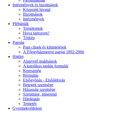
Plébániáknak
Intézmények és bizottságok
Központi hivatal
Bizottságok
Intézmények
Plébániák
Templomok
Hova tartozom?
Térkép
Papság
Papi címek és kitüntetések
A Főegyházmegye papjai 1892-2006
Hitélet
Alapvető imádságok
A katolikus tanítás formulái
Keresztség
Bérmálás
Elsőgyónás - Elsőáldozás
Betegek szentsége
Házasság szentsége
Szentmise, miserend
Hitoktatás
Temetés
Gyermekvédelem