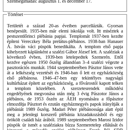
Szentségimádás: augusztus 1. és december 17.
Történet
Területét a század 20-as éveiben parcellázták. Gyorsan
benépesült. 1935-ben már elemi iskolája volt. Itt miséztek a
pestszentlőrinci plébánia papjai. Templomát 1937-ben kezdte
építeni Vereczkey Béla prelátus-plébános. 1938-ban Hanauer
Á. István váci püspök benedikálta. A templom első papja
kihelyezett káplánként a szalézi Gábor József lett. A szaléziak a
következô évben, 1939-ben letelepedtek Szemerén. Ettől
kezdve egészen 1950 őszéig állandóan 3–4 szalézi végezte a
pasztorációs munkát. 1944 szeptemberében Pásztor János vette
át a lelkészség vezetését és 1946-ban ő lett ez egyházközség
első plébánosa. 1946–47-ben egy tekintélyes nagyságú
kultúrházat épített az egyházközség, a fővárostól kapott telken
a templom közelében. A szerzetesrendek működési
engedélyének megvonása után még 3 évig Pászotor János a
plébános, de 1953 őszén az ÁEH nyomására a főpásztor
elmozdítja Pásztort és ezután egyházmegyés papok irányítják a
plébániát 1989 őszéig. Madari Péter plébánossága alatt épül
meg a jelenlegi korszerű plébánia közadakozásból és egy
örökölt családi ház árából. 1989 szeptemberében Marosi Izidor
püspök úr ismét a szaléziakra bízza Szemeretelep ellátását és