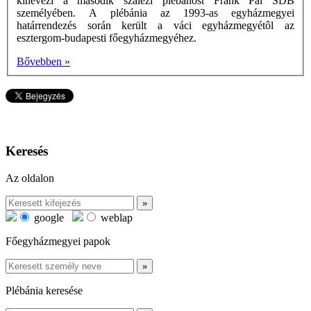
kinevezi a második szalézi plébánost Frank Pál SDB
személyében. A plébánia az 1993-as egyházmegyei
határrendezés során került a váci egyházmegyétôl az
esztergom-budapesti főegyházmegyéhez.
Bővebben »
Keresés
Az oldalon
google
weblap
Főegyházmegyei papok
Plébánia keresése