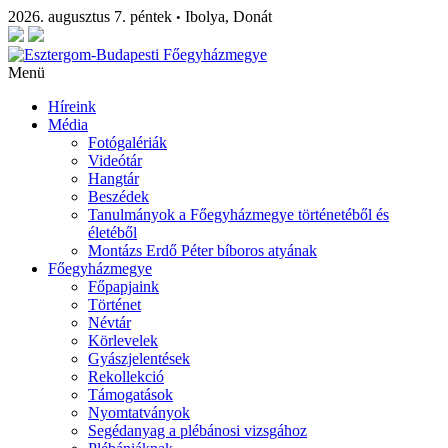
2026. augusztus 7. péntek
Ibolya, Donát
•
Menü
Híreink
Média
Fotógalériák
Videótár
Hangtár
Beszédek
Tanulmányok a Főegyházmegye történetéből és
életéből
Montázs Erdő Péter bíboros atyának
Főegyházmegye
Főpapjaink
Történet
Névtár
Körlevelek
Gyászjelentések
Rekollekció
Támogatások
Nyomtatványok
Segédanyag a plébánosi vizsgához