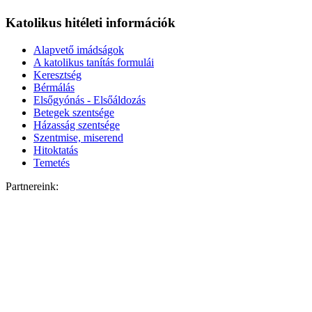
Katolikus hitéleti információk
Alapvető imádságok
A katolikus tanítás formulái
Keresztség
Bérmálás
Elsőgyónás - Elsőáldozás
Betegek szentsége
Házasság szentsége
Szentmise, miserend
Hitoktatás
Temetés
Partnereink: