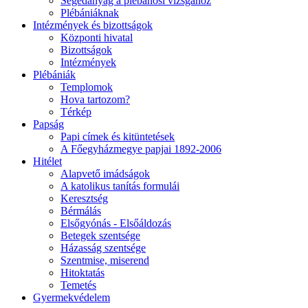
Segédanyag a plébánosi vizsgához
Plébániáknak
Intézmények és bizottságok
Központi hivatal
Bizottságok
Intézmények
Plébániák
Templomok
Hova tartozom?
Térkép
Papság
Papi címek és kitüntetések
A Főegyházmegye papjai 1892-2006
Hitélet
Alapvető imádságok
A katolikus tanítás formulái
Keresztség
Bérmálás
Elsőgyónás - Elsőáldozás
Betegek szentsége
Házasság szentsége
Szentmise, miserend
Hitoktatás
Temetés
Gyermekvédelem