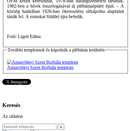
OFM készít keresztutat, 1978-ban harangszentelést tartanak.
1982-ben a hívek összefogásával új plébániaépület épül. – A
község határában 1926-ban ókeresztény sírkápolna alapfalait
tárták fel. A romokat földdel újra befedik.
Fotó: Ligeti Edina
További templomok és kápolnák a plébánia területén
Annavölgyi Szent Borbála templom
Keresés
Az oldalon