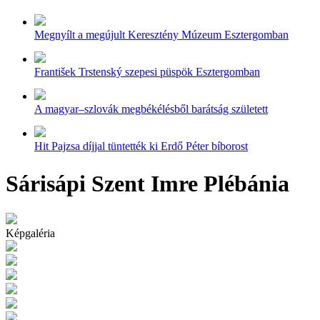
Megnyílt a megújult Keresztény Múzeum Esztergomban
František Trstenský szepesi püspök Esztergomban
A magyar–szlovák megbékélésből barátság született
Hit Pajzsa díjjal tüntették ki Erdő Péter bíborost
Sárisápi Szent Imre Plébánia
Képgaléria