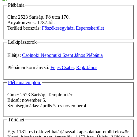
Plébánia
Cím: 2523 Sárisáp, Fő utca 170.
Anyakönvvek: 1787-től.
Területi beosztás:
Főszékesegyházi Espereskerület
Lelkipásztorok
Ellátja:
Csolnoki Nepomuki Szent János Plébánia
Plébániai kormányzó:
Fejes Csaba
,
Rajk János
Plébániatemplom
Címe: 2523 Sárisáp, Templom tér
Búcsú: november 5.
Szentségimádás: április 5. és november 4.
Történet
Egy 1181. évi oklevél határjárással kapcsolatban említi először.