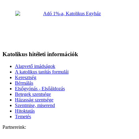
Katolikus hitéleti információk
Alapvető imádságok
A katolikus tanítás formulái
Keresztség
Bérmálás
Elsőgyónás - Elsőáldozás
Betegek szentsége
Házasság szentsége
Szentmise, miserend
Hitoktatás
Temetés
Partnereink: