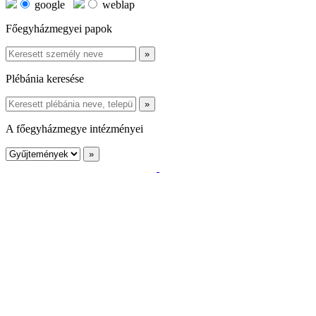
google
weblap
Főegyházmegyei papok
Plébánia keresése
A főegyházmegye intézményei