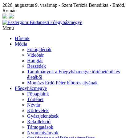
2026. augusztus 9. vasárnap
Szent Terézia Benedikta
Emőd,
•
•
Román
Menü
Híreink
Média
Fotógalériák
Videótár
Hangtár
Beszédek
Tanulmányok a Főegyházmegye történetéből és
életéből
Montázs Erdő Péter bíboros atyának
Főegyházmegye
Főpapjaink
Történet
Névtár
Körlevelek
Gyászjelentések
Rekollekció
Támogatások
Nyomtatványok