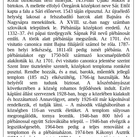
Korai birtokosait nem ismerjük. 1453-ban Újlaki Miklós a
birtokos. A mellette elfolyó Öregárok középkori neve Sár. Ettôl
kapta a falu a Sári előnevet. 1543 táján elpusztul. Az újraéledő
helység lakosai a felszabadító harcok alatt Bajnára és
Nagysápra menekülnek. A XVIII. sz.-ban nagy számban
szlovákok települnek le. Plébániája középkori eredetű. Az
1332–37. évi pápai tizedjegyzék Sápnak Pál nevű plébánosát
említi. A török alatt plébániája megszűnik. Az 1701. évi
visitatio canonica mint Bajna filiájáról számol be róla. 1787-
ben helyi lelkészség, 1811-től pedig ismét plébánia. A
plébánialakot egy 1750-ből származó kocsmaépületből
alakították ki. Az 1701. évi visitatio canonica jelentése szerint
Szent Imre tiszteletére szentelt, középkori temploma romként
pusztul. Rendbe hozzák, és a mai, barokk, műemlék jellegű
templom (185 m2) elkészültéig, 1766-ig használják. Ma
helyéről sem tudunk biztosat. A kôszénbányászat
következtében a község rohamos fejlődésnek indult. Ezért
kápláni állást szerveznek 1928-ban, hogy a közelében kialakult
és hozzátartozó Annavölgyet, amely 1926-tól már kápolnával
rendelkezik, el tudják látni. – A második világháborúban a
községben 116-an vesztik életüket. A templom súlyosan
megrongálódik, tornya leomlik. 1946-ban 800 hívő a
plébánossal együtt Szlovákiába települ. – 1946-ban elvégzik a
legszükségesebb, 1964-ben pedig a teljes renoválást a
templomon és a plébániaházon. 1974-ben Kákonyi Asztrik