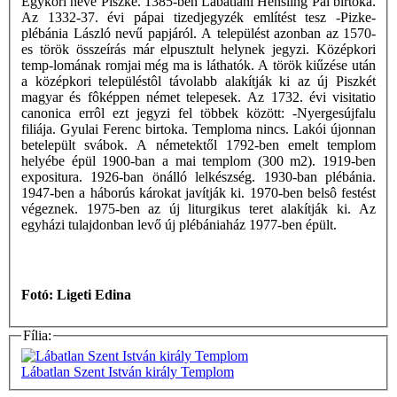
Egykori neve Piszke. 1385-ben Lábatlani Hensling Pál birtoka.
Az 1332-37. évi pápai tizedjegyzék említést tesz -Pizke-
plébánia László nevű papjáról. A települést azonban az 1570-
es török összeírás már elpusztult helynek jegyzi. Középkori
temp-lomának romjai még ma is láthatók. A török kiűzése után
a középkori településtôl távolabb alakítják ki az új Piszkét
magyar és fôképpen német telepesek. Az 1732. évi visitatio
canonica errôl ezt jegyzi fel többek között: -Nyergesújfalu
filiája. Gyulai Ferenc birtoka. Temploma nincs. Lakói újonnan
betelepült svábok. A németektől 1792-ben emelt templom
helyébe épül 1900-ban a mai templom (300 m2). 1919-ben
expositura. 1926-ban önálló lelkészség. 1930-ban plébánia.
1947-ben a háborús károkat javítják ki. 1970-ben belsô festést
végeznek. 1975-ben az új liturgikus teret alakítják ki. Az
egyházi tulajdonban levő új plébániaház 1977-ben épült.
Fotó: Ligeti Edina
Fília:
Lábatlan Szent István király Templom