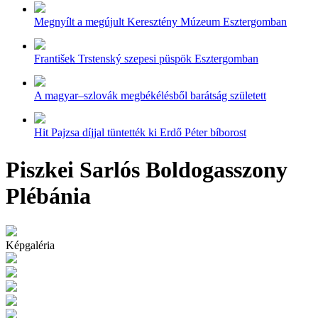
Megnyílt a megújult Keresztény Múzeum Esztergomban
František Trstenský szepesi püspök Esztergomban
A magyar–szlovák megbékélésből barátság született
Hit Pajzsa díjjal tüntették ki Erdő Péter bíborost
Piszkei Sarlós Boldogasszony
Plébánia
Képgaléria