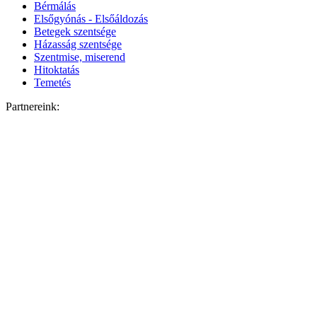
Bérmálás
Elsőgyónás - Elsőáldozás
Betegek szentsége
Házasság szentsége
Szentmise, miserend
Hitoktatás
Temetés
Partnereink: