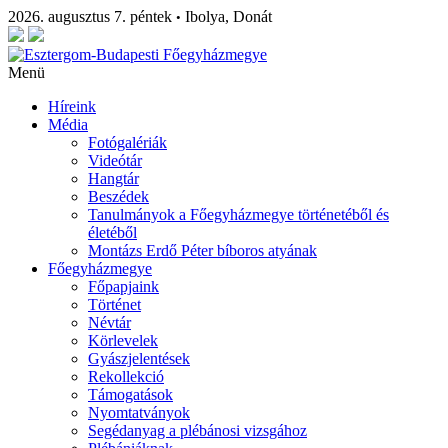
2026. augusztus 7. péntek
Ibolya, Donát
•
Menü
Híreink
Média
Fotógalériák
Videótár
Hangtár
Beszédek
Tanulmányok a Főegyházmegye történetéből és
életéből
Montázs Erdő Péter bíboros atyának
Főegyházmegye
Főpapjaink
Történet
Névtár
Körlevelek
Gyászjelentések
Rekollekció
Támogatások
Nyomtatványok
Segédanyag a plébánosi vizsgához