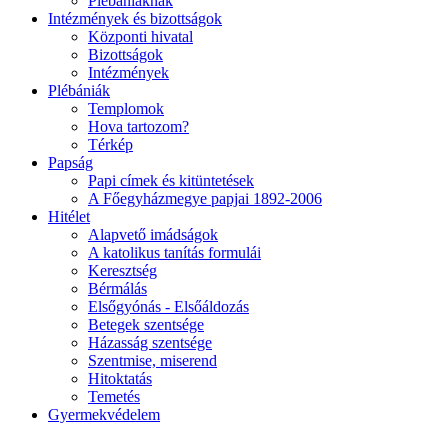
Plébániáknak
Intézmények és bizottságok
Központi hivatal
Bizottságok
Intézmények
Plébániák
Templomok
Hova tartozom?
Térkép
Papság
Papi címek és kitüntetések
A Főegyházmegye papjai 1892-2006
Hitélet
Alapvető imádságok
A katolikus tanítás formulái
Keresztség
Bérmálás
Elsőgyónás - Elsőáldozás
Betegek szentsége
Házasság szentsége
Szentmise, miserend
Hitoktatás
Temetés
Gyermekvédelem