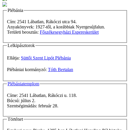
Plébánia
Cím: 2541 Lábatlan, Rákóczi utca 94.
Anyakönyvek: 1927-től, a korábbiak Nyergesújfalun.
Területi beosztás:
Főszékesegyházi Espereskerület
Lelkipásztorok
Ellátja:
Süttői Szent Lipót Plébánia
Plébániai kormányzó:
Tóth Bertalan
Plébániatemplom
Címe: 2541 Lábatlan, Rákóczi u. 118.
Búcsú: július 2.
Szentségimádás: február 28.
Történet