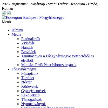
2026. augusztus 9. vasárnap
Szent Terézia Benedikta
Emőd,
•
•
Román
Menü
Híreink
Média
Fotógalériák
Videótár
Hangtár
Beszédek
Tanulmányok a Főegyházmegye történetéből és
életéből
Montázs Erdő Péter bíboros atyának
Főegyházmegye
Főpapjaink
Történet
Névtár
Körlevelek
Gyászjelentések
Rekollekció
Támogatások
Nyomtatványok