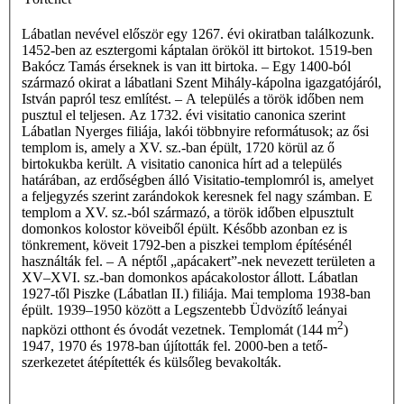
Lábatlan nevével először egy 1267. évi okiratban találkozunk.
1452-ben az esztergomi káptalan örököl itt birtokot. 1519-ben
Bakócz Tamás érseknek is van itt birtoka. – Egy 1400-ból
származó okirat a lábatlani Szent Mihály-kápolna igazgatójáról,
István papról tesz említést. – A település a török időben nem
pusztul el teljesen. Az 1732. évi visitatio canonica szerint
Lábatlan Nyerges filiája, lakói többnyire reformátusok; az ősi
templom is, amely a XV. sz.-ban épült, 1720 körül az ő
birtokukba került. A visitatio canonica hírt ad a település
határában, az erdőségben álló Visitatio-templomról is, amelyet
a feljegyzés szerint zarándokok keresnek fel nagy számban. E
templom a XV. sz.-ból származó, a török időben elpusztult
domonkos kolostor köveiből épült. Később azonban ez is
tönkrement, köveit 1792-ben a piszkei templom építésénél
használták fel. – A néptől „apácakert”-nek nevezett területen a
XV–XVI. sz.-ban domonkos apácakolostor állott. Lábatlan
1927-től Piszke (Lábatlan II.) filiája. Mai temploma 1938-ban
épült. 1939–1950 között a Legszentebb Üdvözítő leányai
2
napközi otthont és óvodát vezetnek. Templomát (144 m
)
1947, 1970 és 1978-ban újították fel. 2000-ben a tető-
szerkezetet átépítették és külsőleg bevakolták.