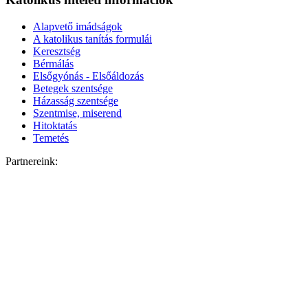
Alapvető imádságok
A katolikus tanítás formulái
Keresztség
Bérmálás
Elsőgyónás - Elsőáldozás
Betegek szentsége
Házasság szentsége
Szentmise, miserend
Hitoktatás
Temetés
Partnereink: