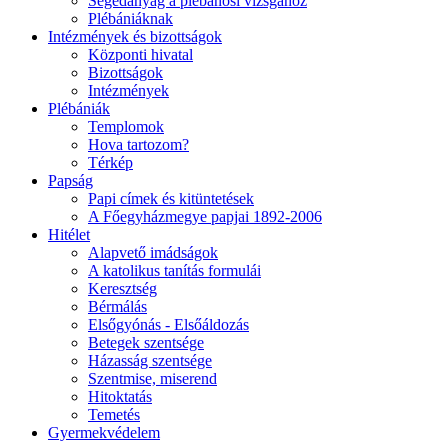
Segédanyag a plébánosi vizsgához
Plébániáknak
Intézmények és bizottságok
Központi hivatal
Bizottságok
Intézmények
Plébániák
Templomok
Hova tartozom?
Térkép
Papság
Papi címek és kitüntetések
A Főegyházmegye papjai 1892-2006
Hitélet
Alapvető imádságok
A katolikus tanítás formulái
Keresztség
Bérmálás
Elsőgyónás - Elsőáldozás
Betegek szentsége
Házasság szentsége
Szentmise, miserend
Hitoktatás
Temetés
Gyermekvédelem