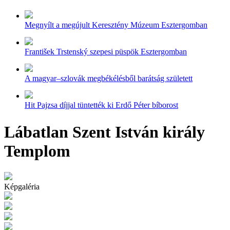
Megnyílt a megújult Keresztény Múzeum Esztergomban
František Trstenský szepesi püspök Esztergomban
A magyar–szlovák megbékélésből barátság született
Hit Pajzsa díjjal tüntették ki Erdő Péter bíborost
Lábatlan Szent István király
Templom
Képgaléria