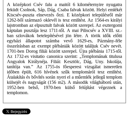
A középkori Csév falu a maitól 6 kilométernyire nyugatra
feküdt Csolnok, Sáp, Dág, Csaba falvak között. Helyi emlékét
Kiscsév-puszta elnevezés őrzi. E középkori településről már
1262-ből származó oklevél is tesz említést. Az 1564-es királyi
lajstromban az elpusztult falvak között szerepel. Az esztergomi
káptalan pusztája lesz 1711-től. A mai Piliscsév a XVIII. sz.-
ban szlovákok betelepítésével jön létre. A török idők előtti
egyházi állapotot számba vevő 1629-es, Pázmány-féle
összeírásban az exempt plébániák között találjuk Csév nevét.
1701-ben Dorog filiái között szerepel. Újra plébánia 1715-től.
Az 1732-es visitatio canonica szerint: „Templomának titulusa
Angyalok Királynéja. Filiái: Kesztölc, Dág, Uny. Iskolája,
tanítója van.” Az 1755-ös fôesperesi vizsgálat ismeretlen
idôben épült, 616 hívének szűk templomáról tesz említést.
Átalakítás és bővítés során nyeri el a műemlék jellegű templom
külsejét és nagyságát (156 m2). A második világháború után,
1952-ben belső, 1970-ben külső felújítást végeznek a
templomon.