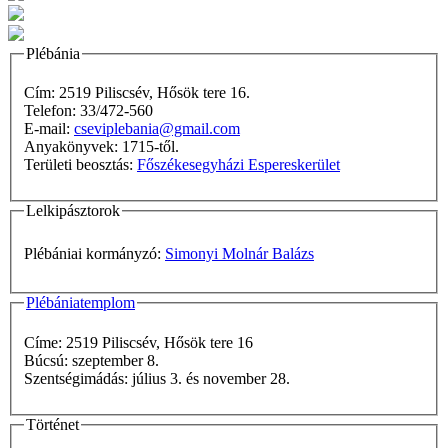
Plébánia
Cím: 2519 Piliscsév, Hősök tere 16.
Telefon: 33/472-560
E-mail:
cseviplebania@gmail.com
Anyakönyvek: 1715-től.
Területi beosztás:
Főszékesegyházi Espereskerület
Lelkipásztorok
Plébániai kormányzó:
Simonyi Molnár Balázs
Plébániatemplom
Címe: 2519 Piliscsév, Hősök tere 16
Búcsú: szeptember 8.
Szentségimádás: július 3. és november 28.
Történet