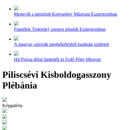
Megnyílt a megújult Keresztény Múzeum Esztergomban
František Trstenský szepesi püspök Esztergomban
A magyar–szlovák megbékélésből barátság született
Hit Pajzsa díjjal tüntették ki Erdő Péter bíborost
Piliscsévi Kisboldogasszony
Plébánia
Képgaléria