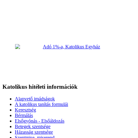
Katolikus hitéleti információk
Alapvető imádságok
A katolikus tanítás formulái
Keresztség
Bérmálás
Elsőgyónás - Elsőáldozás
Betegek szentsége
Házasság szentsége
Szentmise, miserend