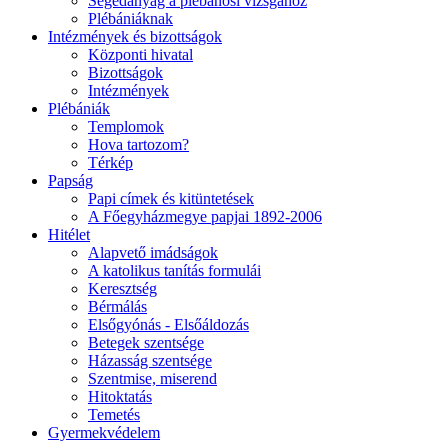
Segédanyag a plébánosi vizsgához
Plébániáknak
Intézmények és bizottságok
Központi hivatal
Bizottságok
Intézmények
Plébániák
Templomok
Hova tartozom?
Térkép
Papság
Papi címek és kitüntetések
A Főegyházmegye papjai 1892-2006
Hitélet
Alapvető imádságok
A katolikus tanítás formulái
Keresztség
Bérmálás
Elsőgyónás - Elsőáldozás
Betegek szentsége
Házasság szentsége
Szentmise, miserend
Hitoktatás
Temetés
Gyermekvédelem