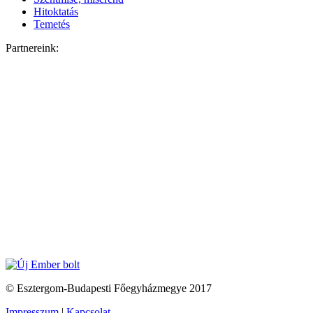
Hitoktatás
Temetés
Partnereink:
© Esztergom-Budapesti Főegyházmegye 2017
Impresszum
|
Kapcsolat