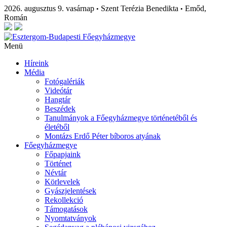
2026. augusztus 9. vasárnap
Szent Terézia Benedikta
Emőd,
•
•
Román
Menü
Híreink
Média
Fotógalériák
Videótár
Hangtár
Beszédek
Tanulmányok a Főegyházmegye történetéből és
életéből
Montázs Erdő Péter bíboros atyának
Főegyházmegye
Főpapjaink
Történet
Névtár
Körlevelek
Gyászjelentések
Rekollekció
Támogatások
Nyomtatványok