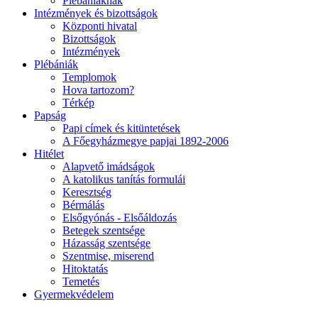
Plébániáknak
Intézmények és bizottságok
Központi hivatal
Bizottságok
Intézmények
Plébániák
Templomok
Hova tartozom?
Térkép
Papság
Papi címek és kitüntetések
A Főegyházmegye papjai 1892-2006
Hitélet
Alapvető imádságok
A katolikus tanítás formulái
Keresztség
Bérmálás
Elsőgyónás - Elsőáldozás
Betegek szentsége
Házasság szentsége
Szentmise, miserend
Hitoktatás
Temetés
Gyermekvédelem