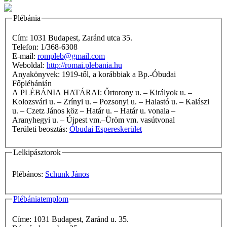
Plébánia
Cím: 1031 Budapest, Zaránd utca 35.
Telefon: 1/368-6308
E-mail:
rompleb@gmail.com
Weboldal:
http://romai.plebania.hu
Anyakönyvek: 1919-től, a korábbiak a Bp.-Óbudai
Főplébánián
A PLÉBÁNIA HATÁRAI: Őrtorony u. – Királyok u. –
Kolozsvári u. – Zrínyi u. – Pozsonyi u. – Halastó u. – Kalászi
u. – Czetz János köz – Határ u. – Határ u. vonala –
Aranyhegyi u. – Újpest vm.–Üröm vm. vasútvonal
Területi beosztás:
Óbudai Espereskerület
Lelkipásztorok
Plébános:
Schunk János
Plébániatemplom
Címe: 1031 Budapest, Zaránd u. 35.