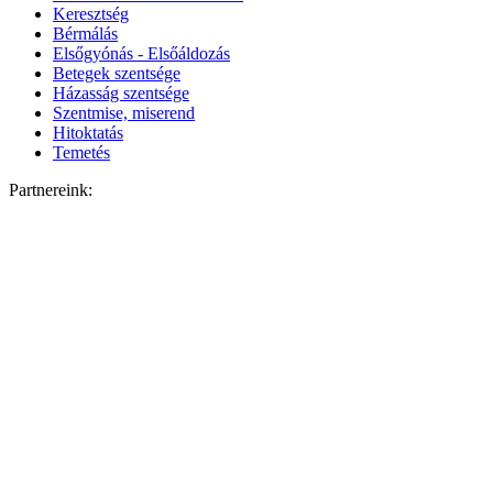
Keresztség
Bérmálás
Elsőgyónás - Elsőáldozás
Betegek szentsége
Házasság szentsége
Szentmise, miserend
Hitoktatás
Temetés
Partnereink: