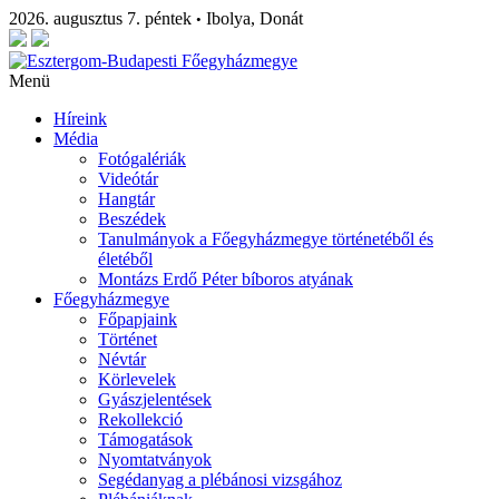
2026. augusztus 7. péntek
Ibolya, Donát
•
Menü
Híreink
Média
Fotógalériák
Videótár
Hangtár
Beszédek
Tanulmányok a Főegyházmegye történetéből és
életéből
Montázs Erdő Péter bíboros atyának
Főegyházmegye
Főpapjaink
Történet
Névtár
Körlevelek
Gyászjelentések
Rekollekció
Támogatások
Nyomtatványok
Segédanyag a plébánosi vizsgához