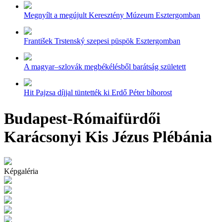
Megnyílt a megújult Keresztény Múzeum Esztergomban
František Trstenský szepesi püspök Esztergomban
A magyar–szlovák megbékélésből barátság született
Hit Pajzsa díjjal tüntették ki Erdő Péter bíborost
Budapest-Rómaifürdői
Karácsonyi Kis Jézus Plébánia
Képgaléria