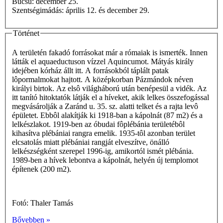
Búcsú: december 25.
Szentségimádás: április 12. és december 29.
Történet
A területén fakadó forrásokat már a rómaiak is ismerték. Innen
látták el aquaeductuson vízzel Aquincumot. Mátyás király
idejében kórház állt itt. A forrásokból táplált patak
lôpormalmokat hajtott. A középkorban Pázmándok néven
királyi birtok. Az elsô világháború után benépesül a vidék. Az
itt tanító hitoktatók látják el a híveket, akik lelkes összefogással
megvásárolják a Zaránd u. 35. sz. alatti telket és a rajta levô
épületet. Ebbôl alakítják ki 1918-ban a kápolnát (87 m2) és a
lelkészlakot. 1919-ben az óbudai fôplébánia területébôl
kihasítva plébániai rangra emelik. 1935-tôl azonban terület
elcsatolás miatt plébániai rangját elveszítve, önálló
lelkészségként szerepel 1996-ig, amikortól ismét plébánia.
1989-ben a hívek lebontva a kápolnát, helyén új templomot
építenek (200 m2).
Fotó: Thaler Tamás
Bővebben »