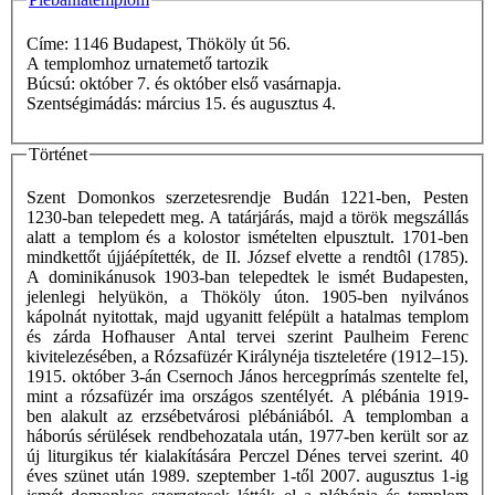
Címe: 1146 Budapest, Thököly út 56.
A templomhoz urnatemető tartozik
Búcsú: október 7. és október első vasárnapja.
Szentségimádás: március 15. és augusztus 4.
Történet
Szent Domonkos szerzetesrendje Budán 1221-ben, Pesten
1230-ban telepedett meg. A tatárjárás, majd a török megszállás
alatt a templom és a kolostor ismételten elpusztult. 1701-ben
mindkettőt újjáépítették, de II. József elvette a rendtôl (1785).
A dominikánusok 1903-ban telepedtek le ismét Budapesten,
jelenlegi helyükön, a Thököly úton. 1905-ben nyilvános
kápolnát nyitottak, majd ugyanitt felépült a hatalmas templom
és zárda Hofhauser Antal tervei szerint Paulheim Ferenc
kivitelezésében, a Rózsafüzér Királynéja tiszteletére (1912–15).
1915. október 3-án Csernoch János hercegprímás szentelte fel,
mint a rózsafüzér ima országos szentélyét. A plébánia 1919-
ben alakult az erzsébetvárosi plébániából. A templomban a
háborús sérülések rendbehozatala után, 1977-ben került sor az
új liturgikus tér kialakítására Perczel Dénes tervei szerint. 40
éves szünet után 1989. szeptember 1-től 2007. augusztus 1-ig