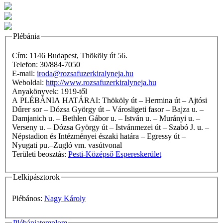
Plébánia
Cím: 1146 Budapest, Thököly út 56.
Telefon: 30/884-7050
E-mail:
iroda@rozsafuzerkiralyneja.hu
Weboldal:
http://www.rozsafuzerkiralyneja.hu
Anyakönyvek: 1919-től
A PLÉBÁNIA HATÁRAI: Thököly út – Hermina út – Ajtósi
Dűrer sor – Dózsa György út – Városligeti fasor – Bajza u. –
Damjanich u. – Bethlen Gábor u. – István u. – Murányi u. –
Verseny u. – Dózsa György út – Istvánmezei út – Szabó J. u. –
Népstadion és Intézményei északi határa – Egressy út –
Nyugati pu.–Zugló vm. vasútvonal
Területi beosztás:
Pesti-Középső Espereskerület
Lelkipásztorok
Plébános:
Nagy Károly
Plébániatemplom