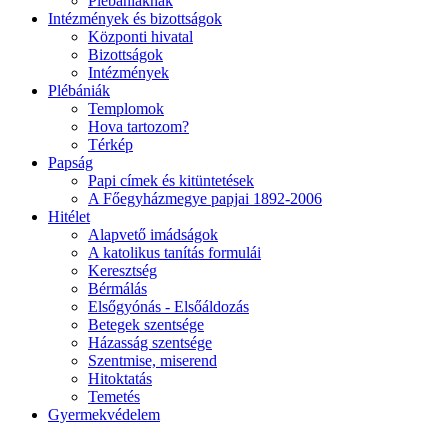
Plébániáknak
Intézmények és bizottságok
Központi hivatal
Bizottságok
Intézmények
Plébániák
Templomok
Hova tartozom?
Térkép
Papság
Papi címek és kitüntetések
A Főegyházmegye papjai 1892-2006
Hitélet
Alapvető imádságok
A katolikus tanítás formulái
Keresztség
Bérmálás
Elsőgyónás - Elsőáldozás
Betegek szentsége
Házasság szentsége
Szentmise, miserend
Hitoktatás
Temetés
Gyermekvédelem