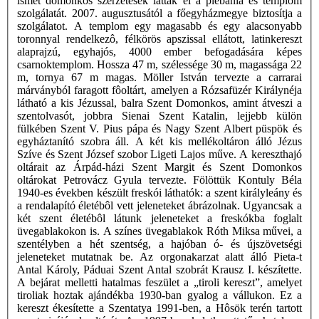
ismét domonkos szerzetesek látták el a plébánia és templom
szolgálatát. 2007. augusztusától a főegyházmegye biztosítja a
szolgálatot. A templom egy magasabb és egy alacsonyabb
toronnyal rendelkezô, félkörös apszissal ellátott, latinkereszt
alaprajzú, egyhajós, 4000 ember befogadására képes
csarnoktemplom. Hossza 47 m, szélessége 30 m, magassága 22
m, tornya 67 m magas. Möller István tervezte a carrarai
márványból faragott fôoltárt, amelyen a Rózsafüzér Királynéja
látható a kis Jézussal, balra Szent Domonkos, amint átveszi a
szentolvasót, jobbra Sienai Szent Katalin, lejjebb külön
fülkében Szent V. Pius pápa és Nagy Szent Albert püspök és
egyháztanító szobra áll. A két kis mellékoltáron álló Jézus
Szíve és Szent József szobor Ligeti Lajos műve. A kereszthajó
oltárait az Árpád-házi Szent Margit és Szent Domonkos
oltárokat Petrovácz Gyula tervezte. Fölöttük Kontuly Béla
1940-es években készült freskói láthatók: a szent királyleány és
a rendalapító életébôl vett jeleneteket ábrázolnak. Ugyancsak a
két szent életébôl látunk jeleneteket a freskókba foglalt
üvegablakokon is. A színes üvegablakok Róth Miksa művei, a
szentélyben a hét szentség, a hajóban ó- és újszövetségi
jeleneteket mutatnak be. Az orgonakarzat alatt álló Pieta-t
Antal Károly, Páduai Szent Antal szobrát Krausz I. készítette.
A bejárat melletti hatalmas feszület a „tiroli kereszt”, amelyet
tiroliak hoztak ajándékba 1930-ban gyalog a vállukon. Ez a
kereszt ékesítette a Szentatya 1991-ben, a Hôsök terén tartott