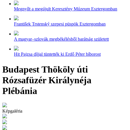
Megnyílt a megújult Keresztény Múzeum Esztergomban
František Trstenský szepesi püspök Esztergomban
A magyar–szlovák megbékélésből barátság született
Hit Pajzsa díjjal tüntették ki Erdő Péter bíborost
Budapest Thököly úti
Rózsafüzér Királynéja
Plébánia
Képgaléria