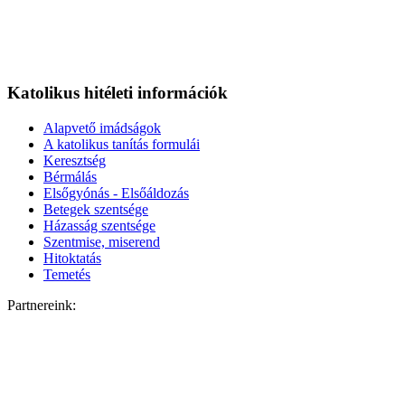
Katolikus hitéleti információk
Alapvető imádságok
A katolikus tanítás formulái
Keresztség
Bérmálás
Elsőgyónás - Elsőáldozás
Betegek szentsége
Házasság szentsége
Szentmise, miserend
Hitoktatás
Temetés
Partnereink: