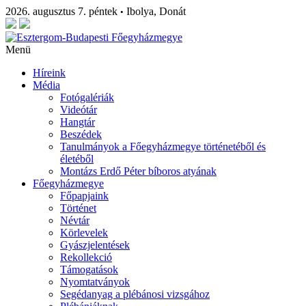
2026. augusztus 7. péntek
Ibolya, Donát
•
Menü
Híreink
Média
Fotógalériák
Videótár
Hangtár
Beszédek
Tanulmányok a Főegyházmegye történetéből és
életéből
Montázs Erdő Péter bíboros atyának
Főegyházmegye
Főpapjaink
Történet
Névtár
Körlevelek
Gyászjelentések
Rekollekció
Támogatások
Nyomtatványok
Segédanyag a plébánosi vizsgához