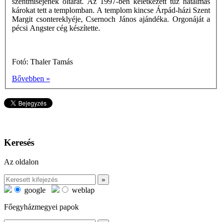
szentmiséjének oltárát. Az 1997-ben keletkezett tűz hatalmas
károkat tett a templomban. A templom kincse Árpád-házi Szent
Margit csontereklyéje, Csernoch János ajándéka. Orgonáját a
pécsi Angster cég készítette.
Fotó: Thaler Tamás
Bővebben »
Keresés
Az oldalon
google
weblap
Főegyházmegyei papok