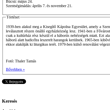
Búcsú: május 24.
Szentségimádás: április 7. és november 21.
Történet
1939-ben alakul meg a Kisegítô Kápolna Egyesület, amely a Szent 
leválasztott részen önálló egyházközség lesz. 1941-ben a Fővárost
csak a kultúrház rész készül el a háborús nehézségek miatt. Ezt a
háború alatt hadicélra leszerelt harangok kerülnek. 1965-ben kibôví
ekkor alakítják ki liturgikus terét. 1979-ben külsô renoválást vége
Fotó: Thaler Tamás
Bővebben »
Keresés