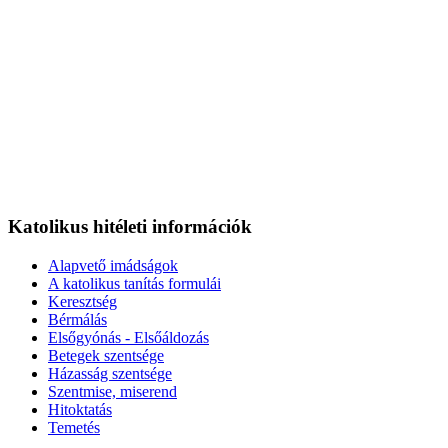
Katolikus hitéleti információk
Alapvető imádságok
A katolikus tanítás formulái
Keresztség
Bérmálás
Elsőgyónás - Elsőáldozás
Betegek szentsége
Házasság szentsége
Szentmise, miserend
Hitoktatás
Temetés