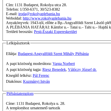
Cím: 1131 Budapest, Rokolya utca 28.
Telefon: 1/350-6371, 30/523-8382
E-mail:
iroda@rokolyaplebania.hu
Weboldal:
http://www.rokolyaplebania.hu
Anyakönyvek: 1943-tól, előtte a Bp.-Angyalföldi Szent László p
A PLÉBÁNIA HATÁRAI: Kámfor u.– Tatai u.– Tahi u.–
Területi beosztás:
Pesti-Északi Espereskerület
Lelkipásztorok
Ellátja:
Budapest-Angyalföldi Szent Mihály Plébánia
A papi közösség moderátora:
Varga Norbert
A papi közösség tagja:
Riesz Benedek
,
Válóczy József dr.
Kisegítő lelkész:
Pál Ferenc
Diakónus:
Kuzmányi István
Plébániatemplom
Címe: 1131 Budapest, Rokolya u. 28.
A templomhoz urnatemető tartozik