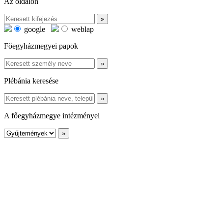
Az oldalon
google
weblap
Főegyházmegyei papok
Plébánia keresése
A főegyházmegye intézményei