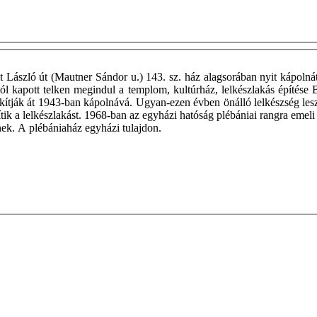
László út (Mautner Sándor u.) 143. sz. ház alagsorában nyit kápolnát.
ól kapott telken megindul a templom, kultúrház, lelkészlakás építése
lakítják át 1943-ban kápolnává. Ugyan-ezen évben önálló lelkészség l
tik a lelkészlakást. 1968-ban az egyházi hatóság plébániai rangra emeli
znek. A plébániaház egyházi tulajdon.