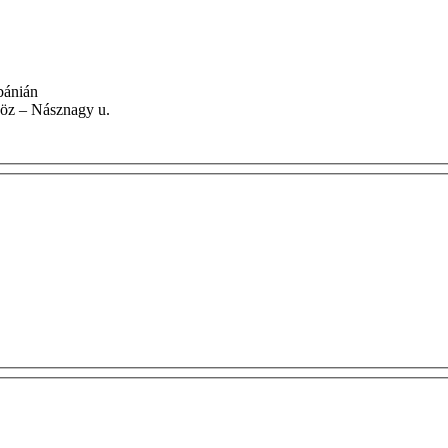
lébánián
 Hajdú köz – Násznagy u.