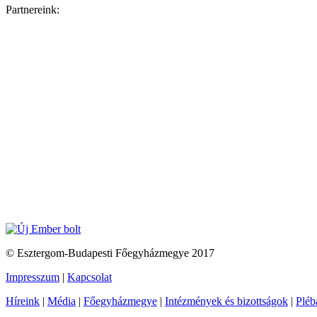
Partnereink:
© Esztergom-Budapesti Főegyházmegye 2017
Impresszum
|
Kapcsolat
Híreink
|
Média
|
Főegyházmegye
|
Intézmények és bizottságok
|
Pléb