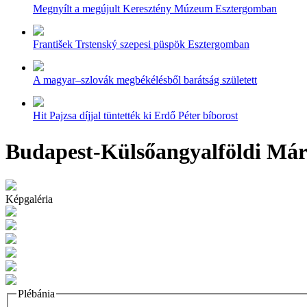
Megnyílt a megújult Keresztény Múzeum Esztergomban
František Trstenský szepesi püspök Esztergomban
A magyar–szlovák megbékélésből barátság született
Hit Pajzsa díjjal tüntették ki Erdő Péter bíborost
Budapest-Külsőangyalföldi Mári
Képgaléria
Plébánia