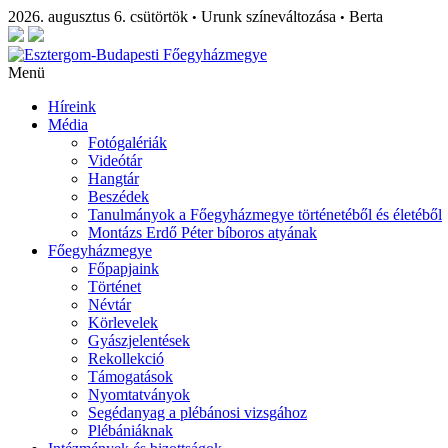
2026. augusztus 6. csütörtök
Urunk színeváltozása
Berta
•
•
Menü
Híreink
Média
Fotógalériák
Videótár
Hangtár
Beszédek
Tanulmányok a Főegyházmegye történetéből és életéből
Montázs Erdő Péter bíboros atyának
Főegyházmegye
Főpapjaink
Történet
Névtár
Körlevelek
Gyászjelentések
Rekollekció
Támogatások
Nyomtatványok
Segédanyag a plébánosi vizsgához
Plébániáknak