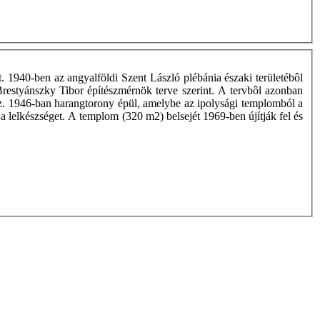
 1940-ben az angyalföldi Szent László plébánia északi területébôl
 Brestyánszky Tibor építészmérnök terve szerint. A tervbôl azonban
esz. 1946-ban harangtorony épül, amelybe az ipolysági templomból a
 a lelkészséget. A templom (320 m2) belsejét 1969-ben újítják fel és