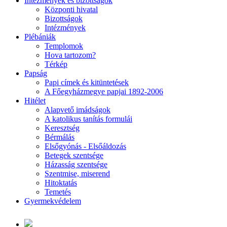
Intézmények és bizottságok
Központi hivatal
Bizottságok
Intézmények
Plébániák
Templomok
Hova tartozom?
Térkép
Papság
Papi címek és kitüntetések
A Főegyházmegye papjai 1892-2006
Hitélet
Alapvető imádságok
A katolikus tanítás formulái
Keresztség
Bérmálás
Elsőgyónás - Elsőáldozás
Betegek szentsége
Házasság szentsége
Szentmise, miserend
Hitoktatás
Temetés
Gyermekvédelem