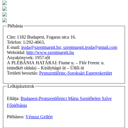
Plébánia
Cím: 1182 Budapest, Fogaras utca 16.
Telefon: 1/292-4663,
E-mail:
iroda@szentmargit.hu; szentmargit.iroda@gmail.com
Weboldal:
http://www.szentmargit.hu
Anyakönyvek: 1957-től
A PLÉBÁNIA HATÁRAI: Fiume u. – Flór Ferenc u.
(mindkét oldala) – Királyhágó út – Üllői út
Területi beosztás:
Pestszentlőrinc-Soroksári Espereskerület
Lelkipásztorok
Ellátja:
Budapest-Pestszentlőrinci Mária Szeplőtelen Szíve
Főplébánia
Plébános:
Vénusz Gellért