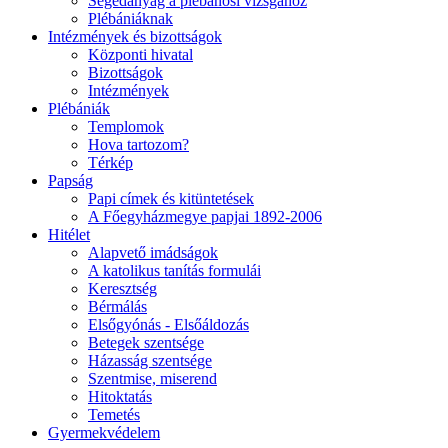
Segédanyag a plébánosi vizsgához
Plébániáknak
Intézmények és bizottságok
Központi hivatal
Bizottságok
Intézmények
Plébániák
Templomok
Hova tartozom?
Térkép
Papság
Papi címek és kitüntetések
A Főegyházmegye papjai 1892-2006
Hitélet
Alapvető imádságok
A katolikus tanítás formulái
Keresztség
Bérmálás
Elsőgyónás - Elsőáldozás
Betegek szentsége
Házasság szentsége
Szentmise, miserend
Hitoktatás
Temetés
Gyermekvédelem