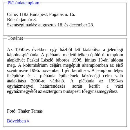
Plébániatemplom
Címe: 1182 Budapest, Fogaras u. 16.
Búcsú: január 8.
Szentségimádás: augusztus 16. és december 28.
Történet
Az 1950-es években egy házból lett kialakítva a jelenlegi
kápolna-plébánia. A plébánia melletti telken épülő új templom
alapkövét Paskai László bíboros 1996. június 13-án áldotta
meg. A kolumbárium céljára megépült altemplomban az első
szentmisére 1996. november 1-jén került sor. A templom teljes
felépítése és a plébánia épületének közösségi célra való
átalakítása 2000-re várható. A plébánia az 1993-as
egyházmegyei határrendezés során került a váci
egyházmegyétől az esztergom-budapesti főegyházmegyéhez.
Fotó: Thaler Tamás
Bővebben »