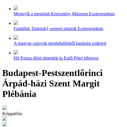
Megnyílt a megújult Keresztény Múzeum Esztergomban
František Trstenský szepesi püspök Esztergomban
A magyar–szlovák megbékélésből barátság született
Hit Pajzsa díjjal tüntették ki Erdő Péter bíborost
Budapest-Pestszentlőrinci
Árpád-házi Szent Margit
Plébánia
Képgaléria