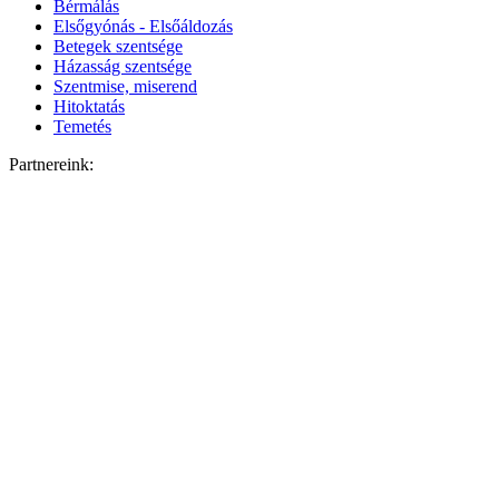
Bérmálás
Elsőgyónás - Elsőáldozás
Betegek szentsége
Házasság szentsége
Szentmise, miserend
Hitoktatás
Temetés
Partnereink: