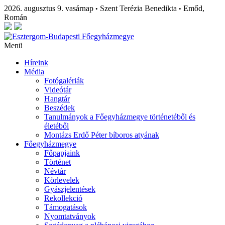
2026. augusztus 9. vasárnap
Szent Terézia Benedikta
Emőd,
•
•
Román
Menü
Híreink
Média
Fotógalériák
Videótár
Hangtár
Beszédek
Tanulmányok a Főegyházmegye történetéből és
életéből
Montázs Erdő Péter bíboros atyának
Főegyházmegye
Főpapjaink
Történet
Névtár
Körlevelek
Gyászjelentések
Rekollekció
Támogatások
Nyomtatványok