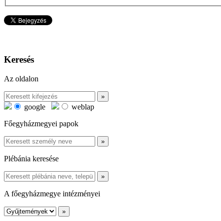
Keresés
Az oldalon
google
weblap
Főegyházmegyei papok
Plébánia keresése
A főegyházmegye intézményei