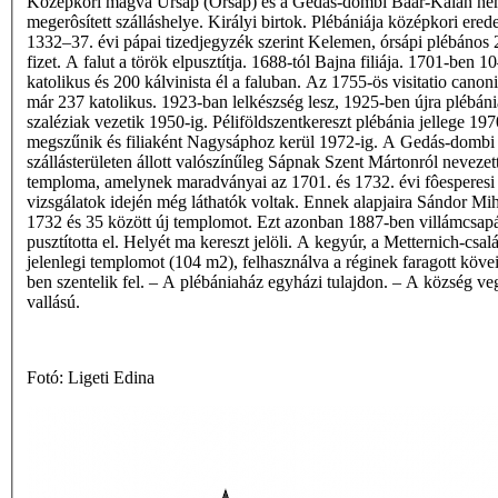
Középkori magva Úrsáp (Órsáp) és a Gedás-dombi Baár-Kalán ne
megerôsített szálláshelye. Királyi birtok. Plébániája középkori ered
1332–37. évi pápai tizedjegyzék szerint Kelemen, órsápi plébános 
fizet. A falut a török elpusztítja. 1688-tól Bajna filiája. 1701-ben 1
katolikus és 200 kálvinista él a faluban. Az 1755-ös visitatio canoni
már 237 katolikus. 1923-ban lelkészség lesz, 1925-ben újra plébáni
szaléziak vezetik 1950-ig. Péliföldszentkereszt plébánia jellege 19
megszűnik és filiaként Nagysáphoz kerül 1972-ig. A Gedás-dombi
szállásterületen állott valószínűleg Sápnak Szent Mártonról nevezet
temploma, amelynek maradványai az 1701. és 1732. évi fôesperesi
vizsgálatok idején még láthatók voltak. Ennek alapjaira Sándor Mihá
1732 és 35 között új templomot. Ezt azonban 1887-ben villámcsap
pusztította el. Helyét ma kereszt jelöli. A kegyúr, a Metternich-csal
jelenlegi templomot (104 m2), felhasználva a réginek faragott kövei
ben szentelik fel. – A plébániaház egyházi tulajdon. – A község ve
vallású.
Fotó: Ligeti Edina