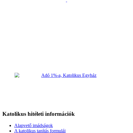
Katolikus hitéleti információk
Alapvető imádságok
A katolikus tanítás formulái