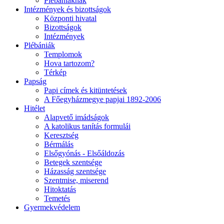
Plébániáknak
Intézmények és bizottságok
Központi hivatal
Bizottságok
Intézmények
Plébániák
Templomok
Hova tartozom?
Térkép
Papság
Papi címek és kitüntetések
A Főegyházmegye papjai 1892-2006
Hitélet
Alapvető imádságok
A katolikus tanítás formulái
Keresztség
Bérmálás
Elsőgyónás - Elsőáldozás
Betegek szentsége
Házasság szentsége
Szentmise, miserend
Hitoktatás
Temetés
Gyermekvédelem