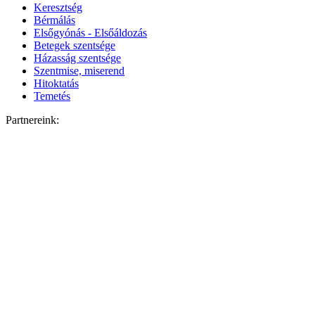
Keresztség
Bérmálás
Elsőgyónás - Elsőáldozás
Betegek szentsége
Házasság szentsége
Szentmise, miserend
Hitoktatás
Temetés
Partnereink: