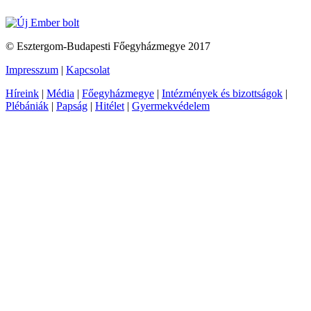
© Esztergom-Budapesti Főegyházmegye 2017
Impresszum
|
Kapcsolat
Híreink
|
Média
|
Főegyházmegye
|
Intézmények és bizottságok
|
Plébániák
|
Papság
|
Hitélet
|
Gyermekvédelem