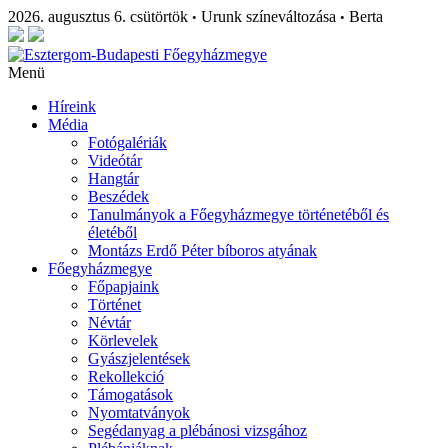
2026. augusztus 6. csütörtök
Urunk színeváltozása
Berta
•
•
Menü
Híreink
Média
Fotógalériák
Videótár
Hangtár
Beszédek
Tanulmányok a Főegyházmegye történetéből és
életéből
Montázs Erdő Péter bíboros atyának
Főegyházmegye
Főpapjaink
Történet
Névtár
Körlevelek
Gyászjelentések
Rekollekció
Támogatások
Nyomtatványok
Segédanyag a plébánosi vizsgához