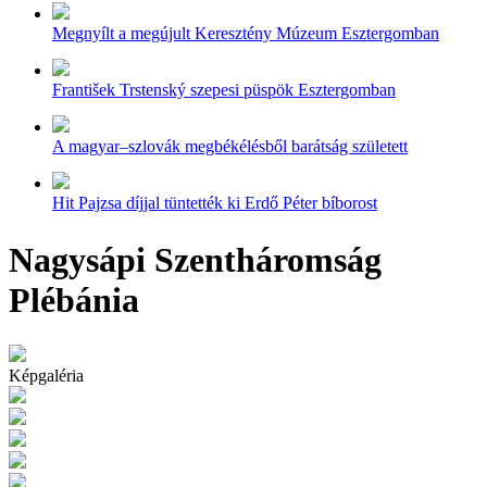
Megnyílt a megújult Keresztény Múzeum Esztergomban
František Trstenský szepesi püspök Esztergomban
A magyar–szlovák megbékélésből barátság született
Hit Pajzsa díjjal tüntették ki Erdő Péter bíborost
Nagysápi Szentháromság
Plébánia
Képgaléria