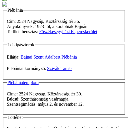
Plébánia
Cím: 2524 Nagysáp, Köztársaság tér 36.
Anyakönyvek: 1923-tól, a korábbiak Bajnán.
Területi beosztás:
Főszékesegyházi Espereskerület
Lelkipásztorok
Ellátja:
Bajnai Szent Adalbert Plébánia
Plébániai kormányzó:
Szivák Tamás
Plébániatemplom
Címe: 2524 Nagysáp, Köztársaság tér 30.
Búcsú: Szentháromság vasárnapja.
Szentségimádás: május 2. és november 12.
Történet