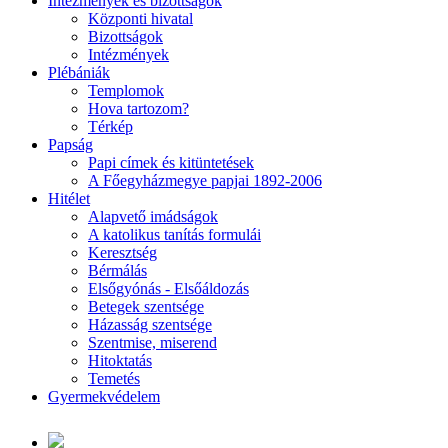
Intézmények és bizottságok
Központi hivatal
Bizottságok
Intézmények
Plébániák
Templomok
Hova tartozom?
Térkép
Papság
Papi címek és kitüntetések
A Főegyházmegye papjai 1892-2006
Hitélet
Alapvető imádságok
A katolikus tanítás formulái
Keresztség
Bérmálás
Elsőgyónás - Elsőáldozás
Betegek szentsége
Házasság szentsége
Szentmise, miserend
Hitoktatás
Temetés
Gyermekvédelem