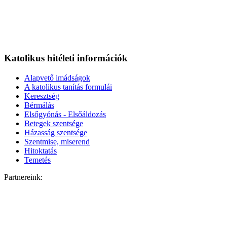
Katolikus hitéleti információk
Alapvető imádságok
A katolikus tanítás formulái
Keresztség
Bérmálás
Elsőgyónás - Elsőáldozás
Betegek szentsége
Házasság szentsége
Szentmise, miserend
Hitoktatás
Temetés
Partnereink: