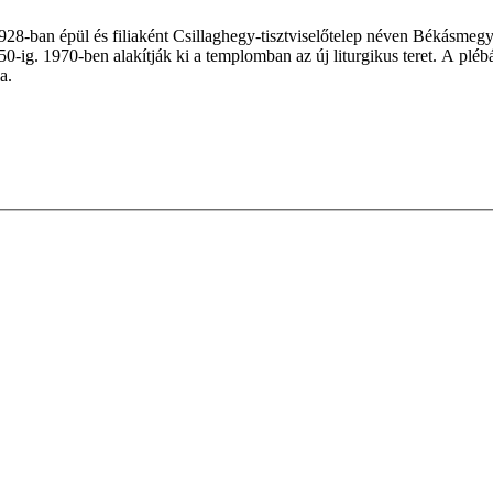
28-ban épül és filiaként Csillaghegy-tisztviselőtelep néven Békásmegy
0-ig. 1970-ben alakítják ki a templomban az új liturgikus teret. A plébá
a.