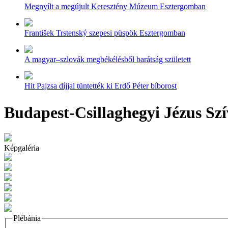
Megnyílt a megújult Keresztény Múzeum Esztergomban
František Trstenský szepesi püspök Esztergomban
A magyar–szlovák megbékélésből barátság született
Hit Pajzsa díjjal tüntették ki Erdő Péter bíborost
Budapest-Csillaghegyi Jézus Szí
Képgaléria
Plébánia