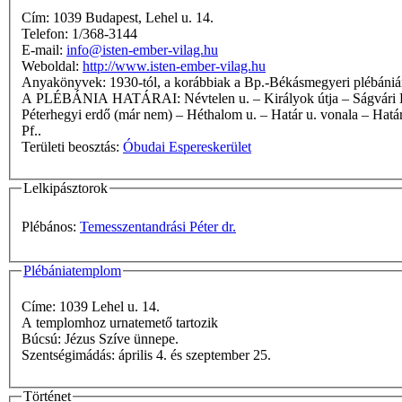
Cím: 1039 Budapest, Lehel u. 14.
Telefon: 1/368-3144
E-mail:
info@isten-ember-vilag.hu
Weboldal:
http://www.isten-ember-vilag.hu
Anyakönyvek: 1930-tól, a korábbiak a Bp.-Békásmegyeri plébán
A PLÉBÁNIA HATÁRAI: Névtelen u. – Királyok útja – Ságvári Endre u. – Ipartelep u. – Dózsa György u. – Hősök tere (teljesen) – a Hegyláb u.-tól északra lévő nagyfeszültségű vezeték – Városhatár –
Péterhegyi erdő (már nem) – Héthalom u. – Határ u. vonala – Határ 
Pf..
Területi beosztás:
Óbudai Espereskerület
Lelkipásztorok
Plébános:
Temesszentandrási Péter dr.
Plébániatemplom
Címe: 1039 Lehel u. 14.
A templomhoz urnatemető tartozik
Búcsú: Jézus Szíve ünnepe.
Szentségimádás: április 4. és szeptember 25.
Történet