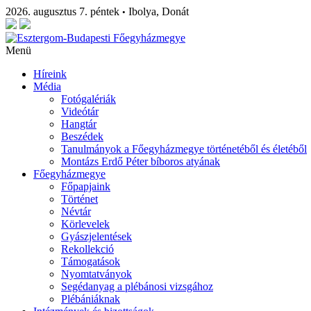
2026. augusztus 7. péntek
Ibolya, Donát
•
Menü
Híreink
Média
Fotógalériák
Videótár
Hangtár
Beszédek
Tanulmányok a Főegyházmegye történetéből és életéből
Montázs Erdő Péter bíboros atyának
Főegyházmegye
Főpapjaink
Történet
Névtár
Körlevelek
Gyászjelentések
Rekollekció
Támogatások
Nyomtatványok
Segédanyag a plébánosi vizsgához
Plébániáknak