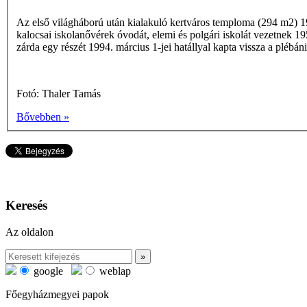
Az első világháború után kialakuló kertváros temploma (294 m2) 19
kalocsai iskolanővérek óvodát, elemi és polgári iskolát vezetnek 195
zárda egy részét 1994. március 1-jei hatállyal kapta vissza a plébáni
Fotó: Thaler Tamás
Bővebben »
Keresés
Az oldalon
google
weblap
Főegyházmegyei papok