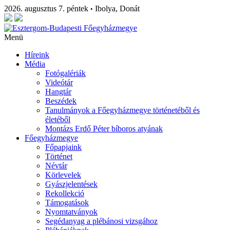
2026. augusztus 7. péntek
Ibolya, Donát
•
Menü
Híreink
Média
Fotógalériák
Videótár
Hangtár
Beszédek
Tanulmányok a Főegyházmegye történetéből és
életéből
Montázs Erdő Péter bíboros atyának
Főegyházmegye
Főpapjaink
Történet
Névtár
Körlevelek
Gyászjelentések
Rekollekció
Támogatások
Nyomtatványok
Segédanyag a plébánosi vizsgához