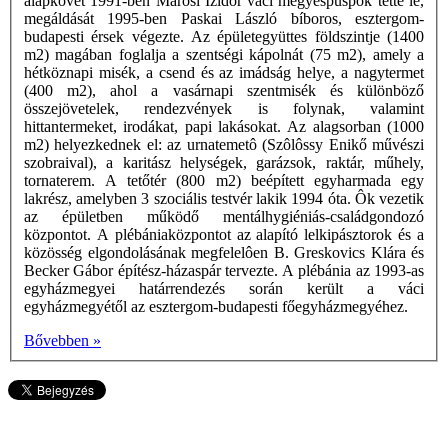
alapkövét 1991-ben Marosi Izidor váci megyéspüspök tette le,
megáldását 1995-ben Paskai László bíboros, esztergom-
budapesti érsek végezte. Az épületegyüttes földszintje (1400
m2) magában foglalja a szentségi kápolnát (75 m2), amely a
hétköznapi misék, a csend és az imádság helye, a nagytermet
(400 m2), ahol a vasárnapi szentmisék és különböző
összejövetelek, rendezvények is folynak, valamint
hittantermeket, irodákat, papi lakásokat. Az alagsorban (1000
m2) helyezkednek el: az urnatemetô (Szôlôssy Enikő művészi
szobraival), a karitász helységek, garázsok, raktár, műhely,
tornaterem. A tetőtér (800 m2) beépített egyharmada egy
lakrész, amelyben 3 szociális testvér lakik 1994 óta. Ôk vezetik
az épületben működő mentálhygiéniás-családgondozó
központot. A plébániaközpontot az alapító lelkipásztorok és a
közösség elgondolásának megfelelôen B. Greskovics Klára és
Becker Gábor építész-házaspár tervezte. A plébánia az 1993-as
egyházmegyei határrendezés során került a váci
egyházmegyétől az esztergom-budapesti főegyházmegyéhez.
Bővebben »