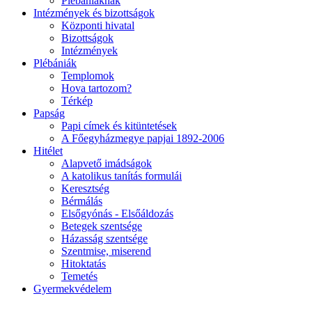
Plébániáknak
Intézmények és bizottságok
Központi hivatal
Bizottságok
Intézmények
Plébániák
Templomok
Hova tartozom?
Térkép
Papság
Papi címek és kitüntetések
A Főegyházmegye papjai 1892-2006
Hitélet
Alapvető imádságok
A katolikus tanítás formulái
Keresztség
Bérmálás
Elsőgyónás - Elsőáldozás
Betegek szentsége
Házasság szentsége
Szentmise, miserend
Hitoktatás
Temetés
Gyermekvédelem