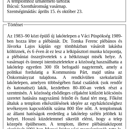
A templomhoz urnatemető tartozik
Búcsú: Szentháromság vasárnap.
Szentségimádás: április 15. és október 23.
Történet
Az 1983–90 közt épülő új lakótelepen a Váci Püspökség 1989-
ben hozza létre a plébániát. Dr. Tomka Ferenc plébános és
Jávorka Lajos káplán egy tömbházban vásárolt lakásba
költöznek, és 6 éven át ez lesz a lelkipásztori munka központja,
a plébániai összejövetelek s a hétköznapi misék helye. A
vasárnapi és ünnepi istentiszteletekre a közösség használhatta a
lakótelep egyetlen 300 főt befogadó nagytermét, amely a
politikai fordulatig a Kommunista Párt, majd utána az
Önkormányzat tulajdona. A rendkívülien szekularizált
lakótelepen, amelyen többségében fiatal családok (sok rendôr
és katonatiszt) lakik, kezdetben 80–l00-an vettek részt a
szentmisén. A közösség elsődleges céljaként kitűzött kölcsönös
szeretet hatására nagyszámú felnőtt és fiatal tért meg. Főként
általuk a templom elkészülésének idejére az egyházközséghez
tevékenyen kapcsolódók száma 800 fôre nőtt. A templomnak
az állami hatóságok eredetileg a lakótelep szélén jelöltek ki
helyet. Hosszú küzdelemmel sikerült elérni, hogy a telep
közepén épülhessen. A templom, illetve plébániaközpont