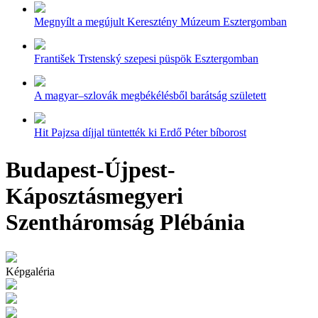
Megnyílt a megújult Keresztény Múzeum Esztergomban
František Trstenský szepesi püspök Esztergomban
A magyar–szlovák megbékélésből barátság született
Hit Pajzsa díjjal tüntették ki Erdő Péter bíborost
Budapest-Újpest-
Káposztásmegyeri
Szentháromság Plébánia
Képgaléria