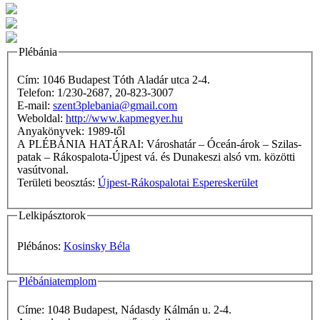
Plébánia
Cím: 1046 Budapest Tóth Aladár utca 2-4.
Telefon: 1/230-2687, 20-823-3007
E-mail:
szent3plebania@gmail.com
Weboldal:
http://www.kapmegyer.hu
Anyakönyvek: 1989-től
A PLÉBÁNIA HATÁRAI: Városhatár – Óceán-árok – Szilas-
patak – Rákospalota-Újpest vá. és Dunakeszi alsó vm. közötti
vasútvonal.
Területi beosztás:
Újpest-Rákospalotai Espereskerület
Lelkipásztorok
Plébános:
Kosinsky Béla
Plébániatemplom
Címe: 1048 Budapest, Nádasdy Kálmán u. 2-4.