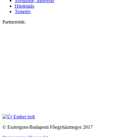
Szentmise, miserend
Hitoktatás
Temetés
Partnereink:
© Esztergom-Budapesti Főegyházmegye 2017