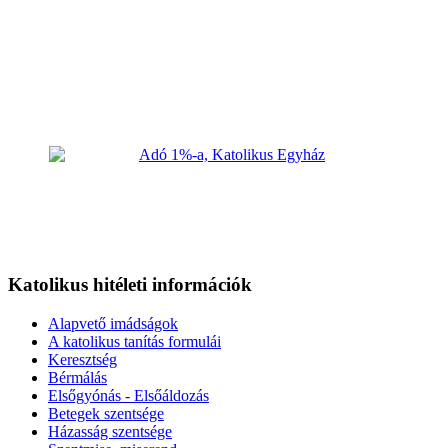
Katolikus hitéleti információk
Alapvető imádságok
A katolikus tanítás formulái
Keresztség
Bérmálás
Elsőgyónás - Elsőáldozás
Betegek szentsége
Házasság szentsége