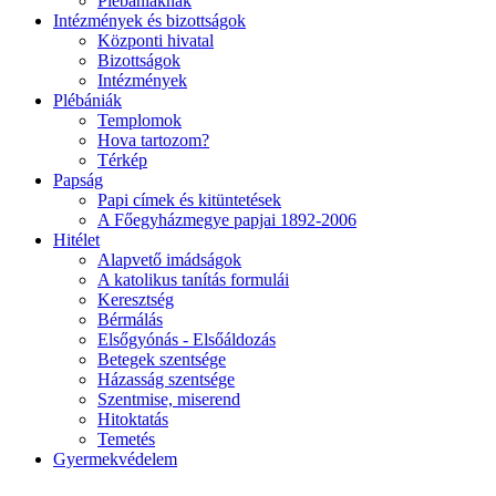
Plébániáknak
Intézmények és bizottságok
Központi hivatal
Bizottságok
Intézmények
Plébániák
Templomok
Hova tartozom?
Térkép
Papság
Papi címek és kitüntetések
A Főegyházmegye papjai 1892-2006
Hitélet
Alapvető imádságok
A katolikus tanítás formulái
Keresztség
Bérmálás
Elsőgyónás - Elsőáldozás
Betegek szentsége
Házasság szentsége
Szentmise, miserend
Hitoktatás
Temetés
Gyermekvédelem