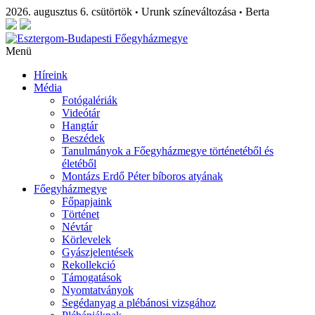
2026. augusztus 6. csütörtök
Urunk színeváltozása
Berta
•
•
Menü
Híreink
Média
Fotógalériák
Videótár
Hangtár
Beszédek
Tanulmányok a Főegyházmegye történetéből és
életéből
Montázs Erdő Péter bíboros atyának
Főegyházmegye
Főpapjaink
Történet
Névtár
Körlevelek
Gyászjelentések
Rekollekció
Támogatások
Nyomtatványok
Segédanyag a plébánosi vizsgához