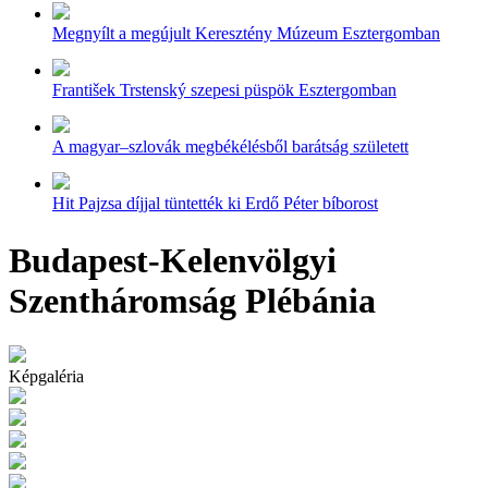
Megnyílt a megújult Keresztény Múzeum Esztergomban
František Trstenský szepesi püspök Esztergomban
A magyar–szlovák megbékélésből barátság született
Hit Pajzsa díjjal tüntették ki Erdő Péter bíborost
Budapest-Kelenvölgyi
Szentháromság Plébánia
Képgaléria