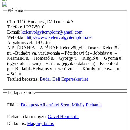
Plébánia
Cím: 1116 Budapest, Dália utca 4/A
Telefon: 1/227-5010
E-mail:
kelenvolgyitemplom@gmail.com
Weboldal:
http://www.kelenvolgyitemplom.net
Anyakönyvek: 1932-től
A PLÉBÁNIA HATÁRAI: Kelenvölgyi határsor – Kelenföld
pu.–Budaörs vá. vasútvonala – Péterhegyi út – Jobbágy u. –
Késmárki u. – Hómező u. – György u. – Ringló u. – Gyoma u.
(egyik oldala sem) – Hárfa u. (egyik oldala sem) – Kelenföld
pu.–Budafok-Belváros vm. vasútvonal – Károly Iréneusz J. u.
– Solt u.
Területi beosztás:
Budai-Déli Espereskerület
Lelkipásztorok
Ellátja:
Budapest-Albertfalvi Szent Mihály Plébánia
Plébániai kormányzó:
Gável Henrik dr.
Diakónus:
Magony János