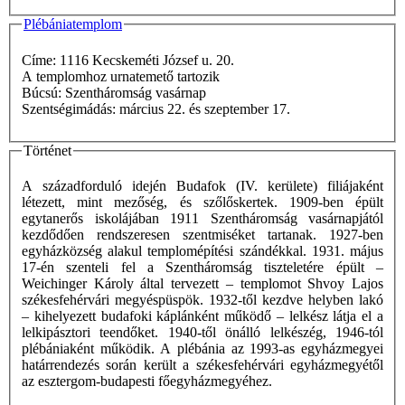
Plébániatemplom
Címe: 1116 Kecskeméti József u. 20.
A templomhoz urnatemető tartozik
Búcsú: Szentháromság vasárnap
Szentségimádás: március 22. és szeptember 17.
Történet
A századforduló idején Budafok (IV. kerülete) filiájaként
létezett, mint mezőség, és szőlőskertek. 1909-ben épült
egytanerős iskolájában 1911 Szentháromság vasárnapjától
kezdődően rendszeresen szentmiséket tartanak. 1927-ben
egyházközség alakul templomépítési szándékkal. 1931. május
17-én szenteli fel a Szentháromság tiszteletére épült –
Weichinger Károly által tervezett – templomot Shvoy Lajos
székesfehérvári megyéspüspök. 1932-től kezdve helyben lakó
– kihelyezett budafoki káplánként működő – lelkész látja el a
lelkipásztori teendőket. 1940-től önálló lelkészég, 1946-tól
plébániaként működik. A plébánia az 1993-as egyházmegyei
határrendezés során került a székesfehérvári egyházmegyétől
az esztergom-budapesti főegyházmegyéhez.