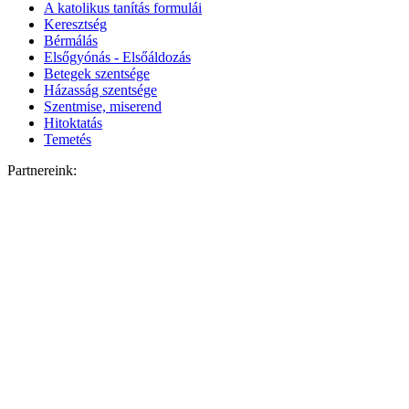
A katolikus tanítás formulái
Keresztség
Bérmálás
Elsőgyónás - Elsőáldozás
Betegek szentsége
Házasság szentsége
Szentmise, miserend
Hitoktatás
Temetés
Partnereink: