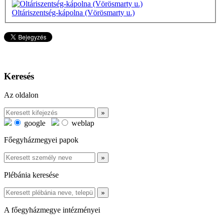
Oltáriszentség-kápolna (Vörösmarty u.)
Keresés
Az oldalon
google
weblap
Főegyházmegyei papok
Plébánia keresése
A főegyházmegye intézményei