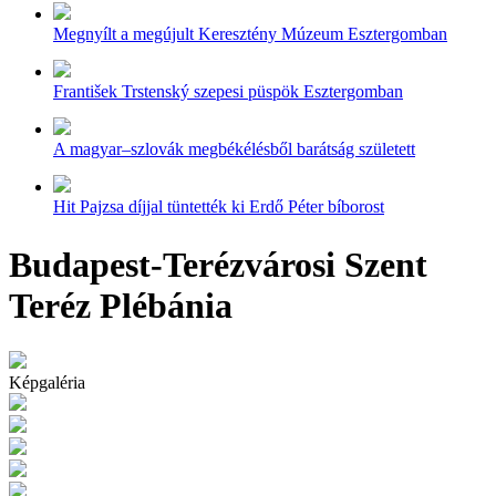
Megnyílt a megújult Keresztény Múzeum Esztergomban
František Trstenský szepesi püspök Esztergomban
A magyar–szlovák megbékélésből barátság született
Hit Pajzsa díjjal tüntették ki Erdő Péter bíborost
Budapest-Terézvárosi Szent
Teréz Plébánia
Képgaléria