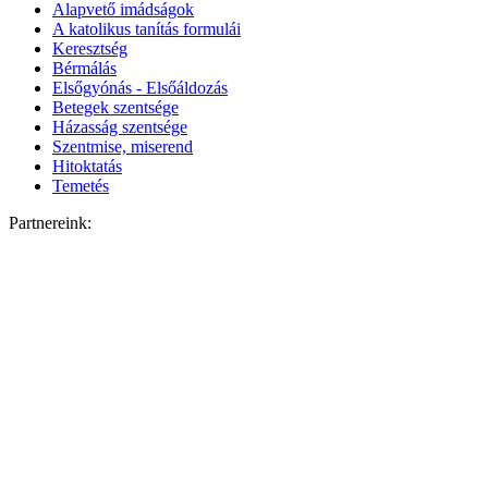
Alapvető imádságok
A katolikus tanítás formulái
Keresztség
Bérmálás
Elsőgyónás - Elsőáldozás
Betegek szentsége
Házasság szentsége
Szentmise, miserend
Hitoktatás
Temetés
Partnereink: