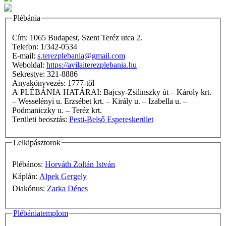
Plébánia
Cím: 1065 Budapest, Szent Teréz utca 2.
Telefon: 1/342-0534
E-mail:
s.terezplebania@gmail.com
Weboldal:
https://avilaiterezplebania.hu
Sekrestye: 321-8886
Anyakönyvezés: 1777-től
A PLÉBÁNIA HATÁRAI: Bajcsy-Zsilinszky út – Károly krt.
– Wesselényi u. Erzsébet krt. – Király u. – Izabella u. –
Podmaniczky u. – Teréz krt.
Területi beosztás:
Pesti-Belső Espereskerület
Lelkipásztorok
Plébános:
Horváth Zoltán István
Káplán:
Alpek Gergely
Diakónus:
Zarka Dénes
Plébániatemplom