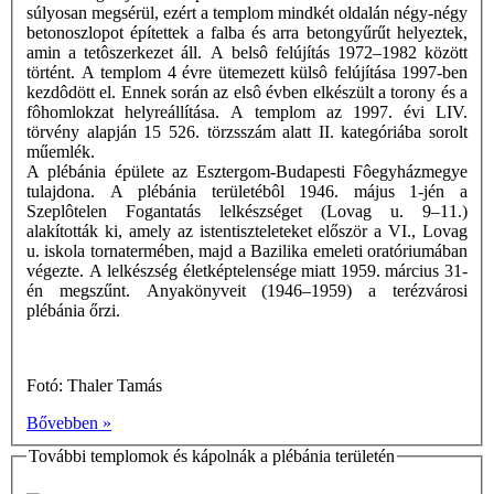
súlyosan megsérül, ezért a templom mindkét oldalán négy-négy
betonoszlopot építettek a falba és arra betongyűrűt helyeztek,
amin a tetôszerkezet áll. A belsô felújítás 1972–1982 között
történt. A templom 4 évre ütemezett külsô felújítása 1997-ben
kezdôdött el. Ennek során az elsô évben elkészült a torony és a
fôhomlokzat helyreállítása. A templom az 1997. évi LIV.
törvény alapján 15 526. törzsszám alatt II. kategóriába sorolt
műemlék.
A plébánia épülete az Esztergom-Budapesti Fôegyházmegye
tulajdona. A plébánia területébôl 1946. május 1-jén a
Szeplôtelen Fogantatás lelkészséget (Lovag u. 9–11.)
alakították ki, amely az istentiszteleteket először a VI., Lovag
u. iskola tornatermében, majd a Bazilika emeleti oratóriumában
végezte. A lelkészség életképtelensége miatt 1959. március 31-
én megszűnt. Anyakönyveit (1946–1959) a terézvárosi
plébánia őrzi.
Fotó: Thaler Tamás
Bővebben »
További templomok és kápolnák a plébánia területén