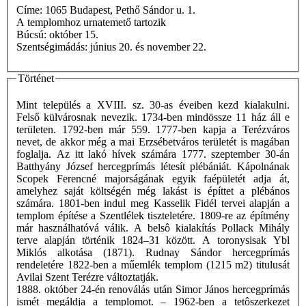
Címe: 1065 Budapest, Pethő Sándor u. 1.
A templomhoz urnatemető tartozik
Búcsú: október 15.
Szentségimádás: június 20. és november 22.
Történet
Mint település a XVIII. sz. 30-as éveiben kezd kialakulni.
Felső külvárosnak nevezik. 1734-ben mindössze 11 ház áll e
területen. 1792-ben már 559. 1777-ben kapja a Terézváros
nevet, de akkor még a mai Erzsébetváros területét is magában
foglalja. Az itt lakó hívek számára 1777. szeptember 30-án
Batthyány József hercegprímás létesít plébániát. Kápolnának
Scopek Ferencné majorságának egyik faépületét adja át,
amelyhez saját költségén még lakást is építtet a plébános
számára. 1801-ben indul meg Kasselik Fidél tervei alapján a
templom építése a Szentlélek tiszteletére. 1809-re az építmény
már használhatóvá válik. A belsô kialakítás Pollack Mihály
terve alapján történik 1824–31 között. A toronysisak Ybl
Miklós alkotása (1871). Rudnay Sándor hercegprímás
rendeletére 1822-ben a műemlék templom (1215 m2) titulusát
Avilai Szent Terézre változtatják.
1888. október 24-én renoválás után Simor János hercegprímás
ismét megáldja a templomot. – 1962-ben a tetôszerkezet