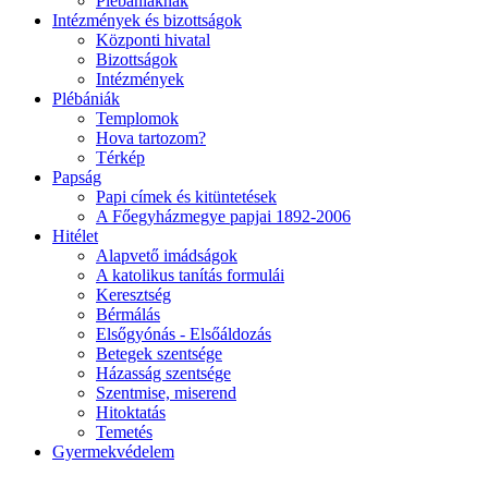
Plébániáknak
Intézmények és bizottságok
Központi hivatal
Bizottságok
Intézmények
Plébániák
Templomok
Hova tartozom?
Térkép
Papság
Papi címek és kitüntetések
A Főegyházmegye papjai 1892-2006
Hitélet
Alapvető imádságok
A katolikus tanítás formulái
Keresztség
Bérmálás
Elsőgyónás - Elsőáldozás
Betegek szentsége
Házasság szentsége
Szentmise, miserend
Hitoktatás
Temetés
Gyermekvédelem