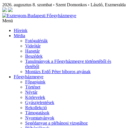
2026. augusztus 8. szombat
Szent Domonkos
László, Eszmeralda
•
•
Menü
Híreink
Média
Fotógalériák
Videótár
Hangtár
Beszédek
Tanulmányok a Főegyházmegye történetéből és
életéből
Montázs Erdő Péter bíboros atyának
Főegyházmegye
Főpapjaink
Történet
Névtár
Körlevelek
Gyászjelentések
Rekollekció
Támogatások
Nyomtatványok
Segédanyag a plébánosi vizsgához