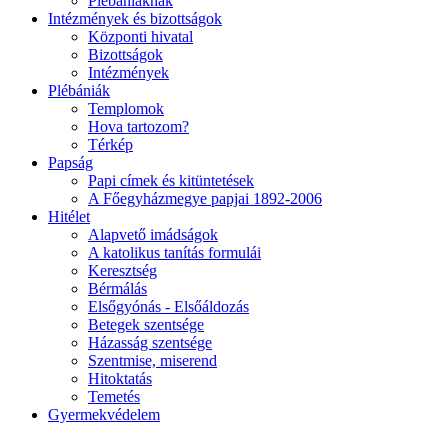
Plébániáknak
Intézmények és bizottságok
Központi hivatal
Bizottságok
Intézmények
Plébániák
Templomok
Hova tartozom?
Térkép
Papság
Papi címek és kitüntetések
A Főegyházmegye papjai 1892-2006
Hitélet
Alapvető imádságok
A katolikus tanítás formulái
Keresztség
Bérmálás
Elsőgyónás - Elsőáldozás
Betegek szentsége
Házasság szentsége
Szentmise, miserend
Hitoktatás
Temetés
Gyermekvédelem