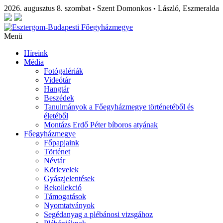
2026. augusztus 8. szombat
Szent Domonkos
László, Eszmeralda
•
•
Menü
Híreink
Média
Fotógalériák
Videótár
Hangtár
Beszédek
Tanulmányok a Főegyházmegye történetéből és
életéből
Montázs Erdő Péter bíboros atyának
Főegyházmegye
Főpapjaink
Történet
Névtár
Körlevelek
Gyászjelentések
Rekollekció
Támogatások
Nyomtatványok
Segédanyag a plébánosi vizsgához