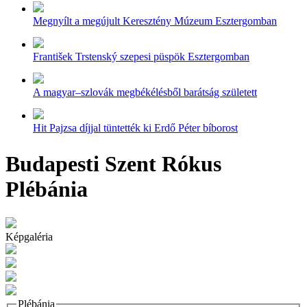
Megnyílt a megújult Keresztény Múzeum Esztergomban
František Trstenský szepesi püspök Esztergomban
A magyar–szlovák megbékélésből barátság született
Hit Pajzsa díjjal tüntették ki Erdő Péter bíborost
Budapesti Szent Rókus
Plébánia
Képgaléria
Plébánia