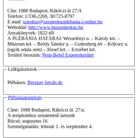
Cím: 1088 Budapest, Rákóczi út 27/A
Telefon: 1/338-2269, 30/725-8797
E-mail:
sztrokus@szentrokusplebania.t-online.hu
Weboldal:
http://www.bpszentrokus.hu
Anyakönyvek: 1822-től
A PLÉBÁNIA HATÁRAI: Wesselényi u. – Károly krt. –
Múzeum krt. – Bródy Sándor u. – Guttenberg tér – Kölcsey u.
(egyik odala sem) – József krt. – Erzsébet krt.
Területi beosztás:
Pesti-Belső Espereskerület
Lelkipásztorok
Plébános:
Breznay István dr.
Plébániatemplom
Címe: 1088 Budapest, Rákóczi út. 27/a.
A templomhoz urnatemető tartozik
Búcsú: augusztus 16.
Szentségimádás: február 1. és szeptember 4.