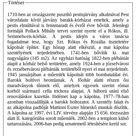
Történet
1710-ben az országszerte pusztító pestisjárvány alkalmával Pest
városfalain kívül járvány barakk-kórházat emeltek, amely a
pestis elmúltával is fennmaradt és évről évre bővült. Jelenlegi
formáját Pollack Mihály tervei szerint nyerte el a Rókus, ill.
Semmelweis-kórház. A pestis idején a város tanácsa
fogadalmat tesz, hogy Szt. Rókus és Rozália tiszteletére
kápolnát építtet. Egy hónap alatt elkészül, a mai kápolna
szentélyének terjedelmében. 1741-ben bővítik ki mai
nagyságára (145 m2). Az egyházi hatóság 1822-ben plébániát
alapít a kórház belső területére, amely 1924-ben a józsefvárosi
és erzsébetvárosi plébániák területéből nyeri el mai terjedelmét.
1945 januárjában a műemlék kápolnát több bombatalálat éri.
Barokk boltívei beomlanak. A főoltár alatti részen ősi
maradványok tűnnek elő, amelyek egyesek szerint római
korból származó cella trichora alapjai. A háború utáni első
renováláskor kazettás födémet kap a kápolna, 1977–78-ban
azonban visszaállítják a barokk boltozatot. A szentély falait és
az alkápolna padlóját Mattioni Eszter hímeskő munkái díszítik.
A kápolna az 1997. évi LIV. törvény alapján 15 656. törzsszám
alatt II. kategóriába sorolt műemlék. 2002-ben a templom külső
tartarozására, 2006-ban pedig urnatemető létesítésére kerül sor.