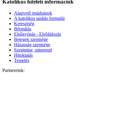
Katolikus hitéleti információk
Alapvető imádságok
A katolikus tanítás formulái
Keresztség
Bérmálás
Elsőgyónás - Elsőáldozás
Betegek szentsége
Házasság szentsége
Szentmise, miserend
Hitoktatás
Temetés
Partnereink: