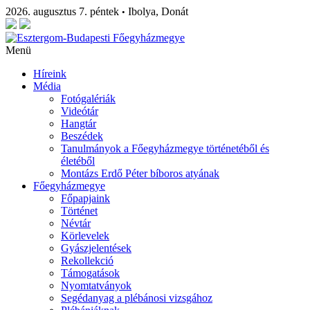
2026. augusztus 7. péntek
Ibolya, Donát
•
Menü
Híreink
Média
Fotógalériák
Videótár
Hangtár
Beszédek
Tanulmányok a Főegyházmegye történetéből és
életéből
Montázs Erdő Péter bíboros atyának
Főegyházmegye
Főpapjaink
Történet
Névtár
Körlevelek
Gyászjelentések
Rekollekció
Támogatások
Nyomtatványok
Segédanyag a plébánosi vizsgához