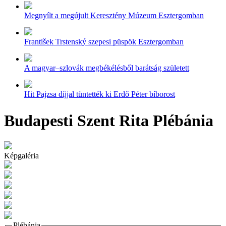
Megnyílt a megújult Keresztény Múzeum Esztergomban
František Trstenský szepesi püspök Esztergomban
A magyar–szlovák megbékélésből barátság született
Hit Pajzsa díjjal tüntették ki Erdő Péter bíborost
Budapesti Szent Rita Plébánia
Képgaléria
Plébánia