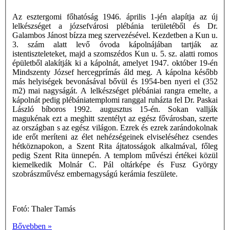
Az esztergomi főhatóság 1946. április 1-jén alapítja az új
lelkészséget a józsefvárosi plébánia területéből és Dr.
Galambos Jánost bízza meg szervezésével. Kezdetben a Kun u.
3. szám alatt levő óvoda kápolnájában tartják az
istentiszteleteket, majd a szomszédos Kun u. 5. sz. alatti romos
épületből alakítják ki a kápolnát, amelyet 1947. október 19-én
Mindszenty József hercegprímás áld meg. A kápolna később
más helyiségek bevonásával bővül és 1954-ben nyeri el (352
m2) mai nagyságát. A lelkészséget plébániai rangra emelte, a
kápolnát pedig plébániatemplomi ranggal ruházta fel Dr. Paskai
László bíboros 1992. augusztus 15-én. Sokan vallják
magukénak ezt a meghitt szentélyt az egész fővárosban, szerte
az országban s az egész világon. Ezrek és ezrek zarándokolnak
ide erőt meríteni az élet nehézségeinek elviseléséhez csendes
hétköznapokon, a Szent Rita ájtatosságok alkalmával, főleg
pedig Szent Rita ünnepén. A templom művészi értékei közül
kiemelkedik Molnár C. Pál oltárképe és Fusz György
szobrászművész embernagyságú kerámia feszülete.
Fotó: Thaler Tamás
Bővebben »