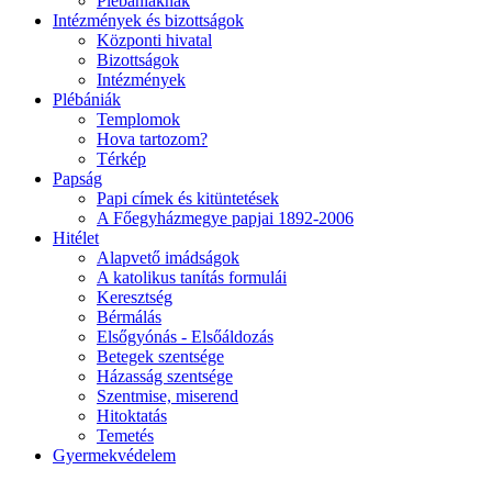
Plébániáknak
Intézmények és bizottságok
Központi hivatal
Bizottságok
Intézmények
Plébániák
Templomok
Hova tartozom?
Térkép
Papság
Papi címek és kitüntetések
A Főegyházmegye papjai 1892-2006
Hitélet
Alapvető imádságok
A katolikus tanítás formulái
Keresztség
Bérmálás
Elsőgyónás - Elsőáldozás
Betegek szentsége
Házasság szentsége
Szentmise, miserend
Hitoktatás
Temetés
Gyermekvédelem