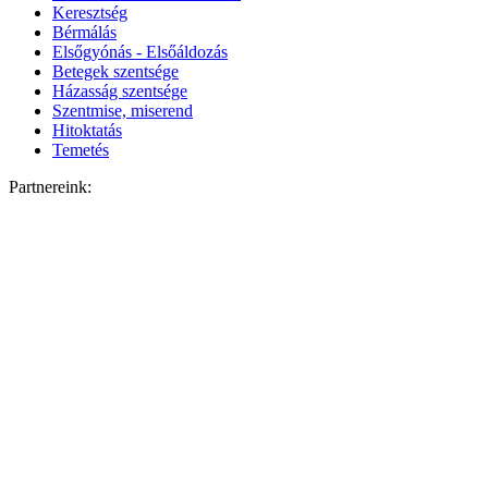
Keresztség
Bérmálás
Elsőgyónás - Elsőáldozás
Betegek szentsége
Házasság szentsége
Szentmise, miserend
Hitoktatás
Temetés
Partnereink: