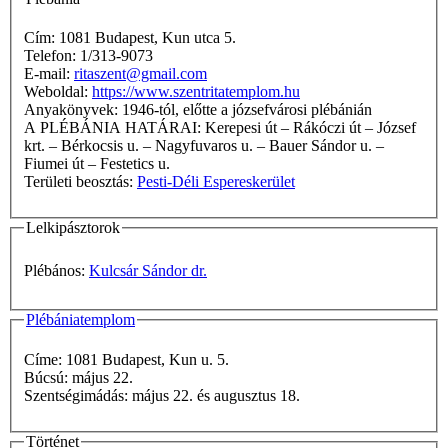
Cím: 1081 Budapest, Kun utca 5.
Telefon: 1/313-9073
E-mail:
ritaszent@gmail.com
Weboldal:
https://www.szentritatemplom.hu
Anyakönyvek: 1946-tól, előtte a józsefvárosi plébánián
A PLÉBÁNIA HATÁRAI: Kerepesi út – Rákóczi út – József
krt. – Bérkocsis u. – Nagyfuvaros u. – Bauer Sándor u. –
Fiumei út – Festetics u.
Területi beosztás:
Pesti-Déli Espereskerület
Lelkipásztorok
Plébános:
Kulcsár Sándor dr.
Plébániatemplom
Címe: 1081 Budapest, Kun u. 5.
Búcsú: május 22.
Szentségimádás: május 22. és augusztus 18.
Történet