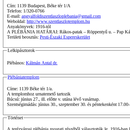
Cím: 1139 Budapest, Béke tér 1/A
Telefon: 1/320-0766
E-mail:
angyalfoldiszentlaszloplebania@gmail.com
Weboldal:
http://www.szentlaszlotemplom.hu
Anyakönyvek: 1916-tól
A PLÉBÁNIA HATÁRAI: Rákos-patak – Röppenty
Területi beosztás:
Pesti-Északi Espereskerület
Lelkipásztorok
Plébános:
Kálmán Antal dr.
Plébániatemplom
Címe: 1139 Béke tér 1/a.
A templomhoz urnatemető tartozik
Búcsú: június 27., ill. előtte v. utána lévő vasárnap.
Szentségimádás: június 30., szeptember 30. és péntekenként 17.0
Történet
A terézvárosi plébánia nyugati részéből választották le. 1916-ban k