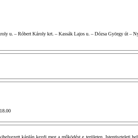
ű u. – Pap Károly u. – Róbert Károly krt. – Kassák Lajos u. – Dózsa György út
0-18.00
ihelyezett káplán kezdi meg a működést e területen. Istentiszteleti he