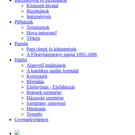
Intézmények és bizottságok
Központi hivatal
Bizottságok
Intézmények
Plébániák
Templomok
Hova tartozom?
Térkép
Papság
Papi címek és kitüntetések
A Főegyházmegye papjai 1892-2006
Hitélet
Alapvető imádságok
A katolikus tanítás formulái
Keresztség
Bérmálás
Elsőgyónás - Elsőáldozás
Betegek szentsége
Házasság szentsége
Szentmise, miserend
Hitoktatás
Temetés
Gyermekvédelem