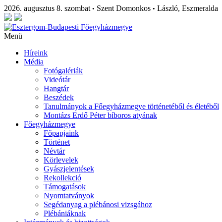
2026. augusztus 8. szombat
Szent Domonkos
László, Eszmeralda
•
•
Menü
Híreink
Média
Fotógalériák
Videótár
Hangtár
Beszédek
Tanulmányok a Főegyházmegye történetéből és életéből
Montázs Erdő Péter bíboros atyának
Főegyházmegye
Főpapjaink
Történet
Névtár
Körlevelek
Gyászjelentések
Rekollekció
Támogatások
Nyomtatványok
Segédanyag a plébánosi vizsgához
Plébániáknak