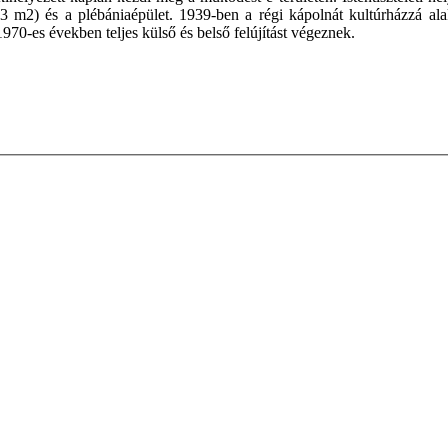
 m2) és a plébániaépület. 1939-ben a régi kápolnát kultúrházzá ala
970-es években teljes külső és belső felújítást végeznek.