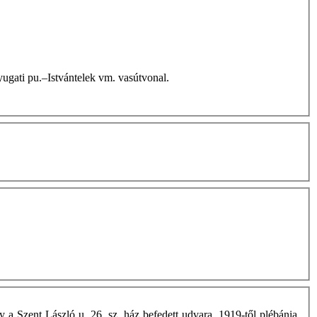
 – Nyugati pu.–Istvántelek vm. vasútvonal.
ly a Szent László u. 26. sz. ház befedett udvara. 1919-től plébánia.