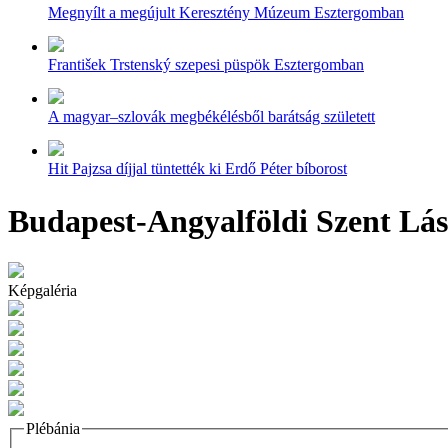
Megnyílt a megújult Keresztény Múzeum Esztergomban
František Trstenský szepesi püspök Esztergomban
A magyar–szlovák megbékélésből barátság született
Hit Pajzsa díjjal tüntették ki Erdő Péter bíborost
Budapest-Angyalföldi Szent Lás
Képgaléria
Plébánia