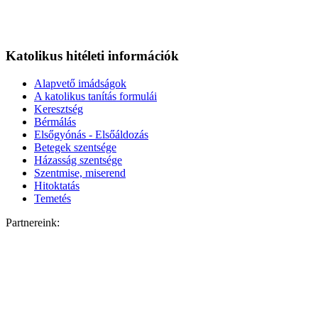
Katolikus hitéleti információk
Alapvető imádságok
A katolikus tanítás formulái
Keresztség
Bérmálás
Elsőgyónás - Elsőáldozás
Betegek szentsége
Házasság szentsége
Szentmise, miserend
Hitoktatás
Temetés
Partnereink: