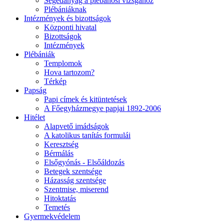
Segédanyag a plébánosi vizsgához
Plébániáknak
Intézmények és bizottságok
Központi hivatal
Bizottságok
Intézmények
Plébániák
Templomok
Hova tartozom?
Térkép
Papság
Papi címek és kitüntetések
A Főegyházmegye papjai 1892-2006
Hitélet
Alapvető imádságok
A katolikus tanítás formulái
Keresztség
Bérmálás
Elsőgyónás - Elsőáldozás
Betegek szentsége
Házasság szentsége
Szentmise, miserend
Hitoktatás
Temetés
Gyermekvédelem