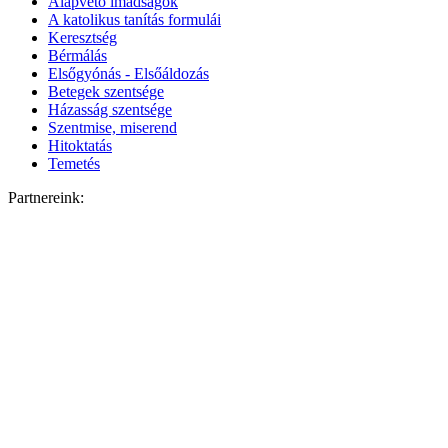
Alapvető imádságok
A katolikus tanítás formulái
Keresztség
Bérmálás
Elsőgyónás - Elsőáldozás
Betegek szentsége
Házasság szentsége
Szentmise, miserend
Hitoktatás
Temetés
Partnereink: