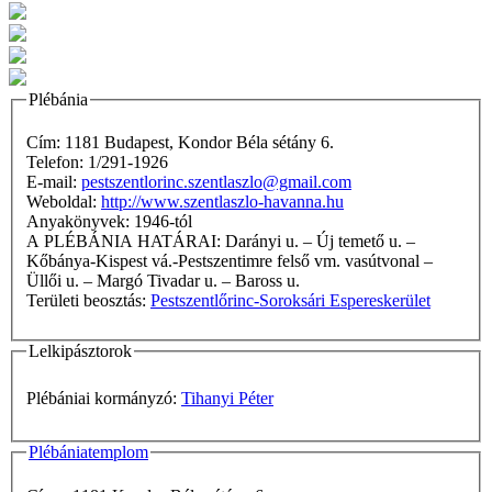
Plébánia
Cím: 1181 Budapest, Kondor Béla sétány 6.
Telefon: 1/291-1926
E-mail:
pestszentlorinc.szentlaszlo@gmail.com
Weboldal:
http://www.szentlaszlo-havanna.hu
Anyakönyvek: 1946-tól
A PLÉBÁNIA HATÁRAI: Darányi u. – Új temető u. –
Kőbánya-Kispest vá.-Pestszentimre felső vm. vasútvonal –
Üllői u. – Margó Tivadar u. – Baross u.
Területi beosztás:
Pestszentlőrinc-Soroksári Espereskerület
Lelkipásztorok
Plébániai kormányzó:
Tihanyi Péter
Plébániatemplom