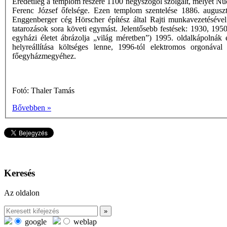
Eredetileg a templom részére 1100 négyszögöl szolgált, melyet Nu
Ferenc József őfelsége. Ezen templom szentelése 1886. auguszt
Enggenberger cég Hörscher építész által Rajti munkavezetésével
tatarozások sora követi egymást. Jelentősebb festések: 1930, 19
egyházi életet ábrázolja „világ méretben”) 1995. oldalkápolnák 
helyreállítása költséges lenne, 1996-tól elektromos orgonáv
főegyházmegyéhez.
Fotó: Thaler Tamás
Bővebben »
Keresés
Az oldalon
google
weblap