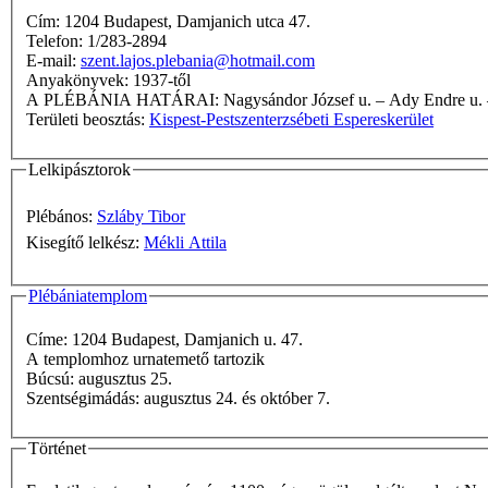
Cím: 1204 Budapest, Damjanich utca 47.
Telefon: 1/283-2894
E-mail:
szent.lajos.plebania@hotmail.com
Anyakönyvek: 1937-től
A PLÉBÁNIA HATÁRAI: Nagysándor József u. –
Területi beosztás:
Kispest-Pestszenterzsébeti Espereskerület
Lelkipásztorok
Plébános:
Szláby Tibor
Kisegítő lelkész:
Mékli Attila
Plébániatemplom
Címe: 1204 Budapest, Damjanich u. 47.
A templomhoz urnatemető tartozik
Búcsú: augusztus 25.
Szentségimádás: augusztus 24. és október 7.
Történet