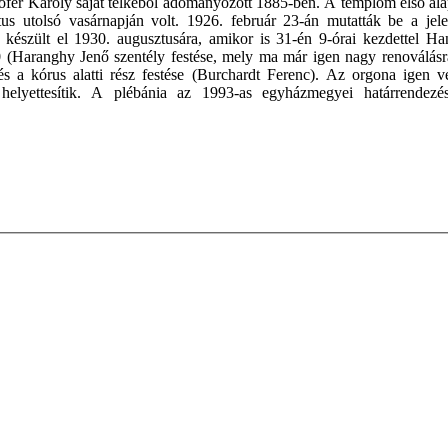
ofer Károly saját telkéből adományozott 1885-ben. A templom első ala
us utolsó vasárnapján volt. 1926. február 23-án mutatták be a jele
 készült el 1930. augusztusára, amikor is 31-én 9-órai kezdettel Ha
50 (Haranghy Jenő szentély festése, mely ma már igen nagy renoválásr
és a kórus alatti rész festése (Burchardt Ferenc). Az orgona igen 
al helyettesítik. A plébánia az 1993-as egyházmegyei határrendez