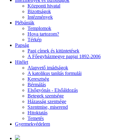
Intézmények és bizottságok
Központi hivatal
Bizottságok
Intézmények
Plébániák
Templomok
Hova tartozom?
Térkép
Papság
Papi címek és kitüntetések
A Főegyházmegye papjai 1892-2006
Hitélet
Alapvető imádságok
A katolikus tanítás formulái
Keresztség
Bérmálás
Elsőgyónás - Elsőáldozás
Betegek szentsége
Házasság szentsége
Szentmise, miserend
Hitoktatás
Temetés
Gyermekvédelem