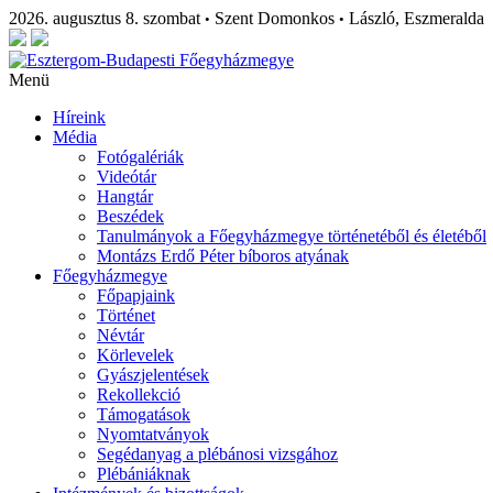
2026. augusztus 8. szombat
Szent Domonkos
László, Eszmeralda
•
•
Menü
Híreink
Média
Fotógalériák
Videótár
Hangtár
Beszédek
Tanulmányok a Főegyházmegye történetéből és életéből
Montázs Erdő Péter bíboros atyának
Főegyházmegye
Főpapjaink
Történet
Névtár
Körlevelek
Gyászjelentések
Rekollekció
Támogatások
Nyomtatványok
Segédanyag a plébánosi vizsgához
Plébániáknak