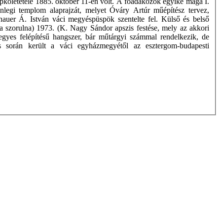
pkőletétele 1885. október 11-én volt. A főadakozók egyike maga I.
nlegi templom alaprajzát, melyet Óváry Artúr műépítész tervez,
nauer Á. István váci megyéspüspök szentelte fel. Külső és belső
a szorulna) 1973. (K. Nagy Sándor apszis festése, mely az akkori
vegyes felépítésű hangszer, bár műtárgyi számmal rendelkezik, de
és során került a váci egyházmegyétől az esztergom-budapesti