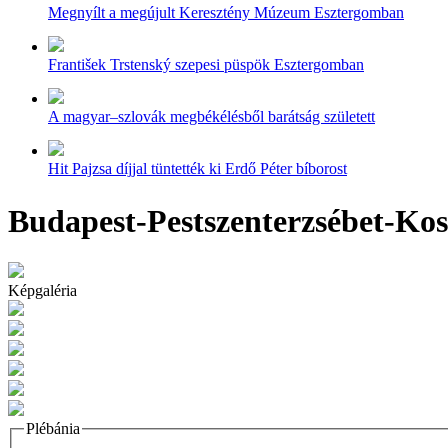
Megnyílt a megújult Keresztény Múzeum Esztergomban
František Trstenský szepesi püspök Esztergomban
A magyar–szlovák megbékélésből barátság született
Hit Pajzsa díjjal tüntették ki Erdő Péter bíborost
Budapest-Pestszenterzsébet-Kos
Képgaléria
Plébánia