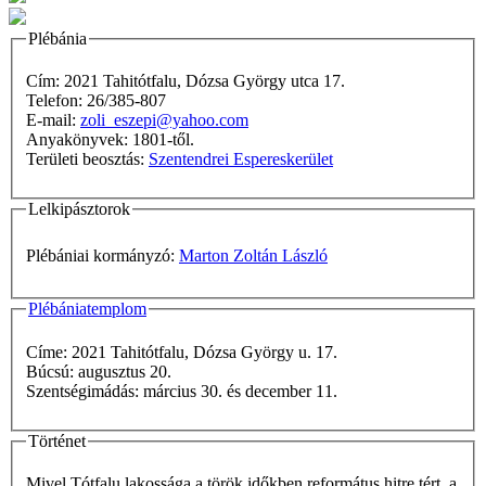
Plébánia
Cím: 2021 Tahitótfalu, Dózsa György utca 17.
Telefon: 26/385-807
E-mail:
zoli_eszepi@yahoo.com
Anyakönyvek: 1801-től.
Területi beosztás:
Szentendrei Espereskerület
Lelkipásztorok
Plébániai kormányzó:
Marton Zoltán László
Plébániatemplom
Címe: 2021 Tahitótfalu, Dózsa György u. 17.
Búcsú: augusztus 20.
Szentségimádás: március 30. és december 11.
Történet
Mivel Tótfalu lakossága a török időkben református hitre tért, a