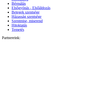
Bérmálás
Elsőgyónás - Elsőáldozás
Betegek szentsége
Házasság szentsége
Szentmise, miserend
Hitoktatás
Temetés
Partnereink: