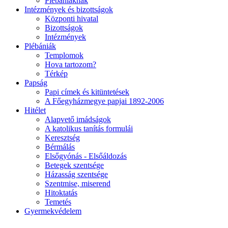
Plébániáknak
Intézmények és bizottságok
Központi hivatal
Bizottságok
Intézmények
Plébániák
Templomok
Hova tartozom?
Térkép
Papság
Papi címek és kitüntetések
A Főegyházmegye papjai 1892-2006
Hitélet
Alapvető imádságok
A katolikus tanítás formulái
Keresztség
Bérmálás
Elsőgyónás - Elsőáldozás
Betegek szentsége
Házasság szentsége
Szentmise, miserend
Hitoktatás
Temetés
Gyermekvédelem