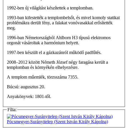
1992-ben új világítást készítettek a templomban.
1993-ban kifestették a templombelsőt, és mivel komoly statikai
problémákra derült fény, a falakat vonóvasakkal erősítették
meg.
1996-ban Németországból Ahlborn H3 típusú elektromos
orgonát vásároltak a harmónium helyett.
1997-ben készült el a gázkazánról működő padfűtés.
2008–2012 között Németh József négy faragása került a
templomban és környékén elhelyezésre.
A templom műemlék, törzsszáma 7355.
Búcsú: augusztus 20.
Anyakönyvek: 1801-től.
Fília:
Pócsmegyer-Surányitelep (Szent István Király Kápolna)