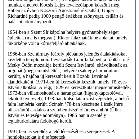
munka, amelyet Kocsis Lajos levelezőlapon köszönt meg.
Ebben az évben Koszorú Ágostonné rézcsillárt, Unger
Richárdné pedig 1000 pengő értékben szőnyeget, csillárt és
palástot adományozott.
1954-ben a Szent Sír kápolna helyére gyóntatóhelyiséget
építettek (ma is megvan). Ekkor falazhatták be ablakát, amely
tükörképe volt a kórusfeljáró ablakának.
1966-ban Szentirmay Károly plébános jelentős átalakításokat
kezdett a templomon. Levakarták Lohr falképeit, a főoltár fölé
Metky Ödön mozaikja került Szent Istvánról, eltávolították az
orgonát (megsemmisítették, helyére csak egy harmónium
került), a hajóba új keresztút került Bozóki Istvánné
ajándékaként. 1971-ben új keresztkút készült, amely Tölgyes
István alkotása. A régi, 1829-es keresztkutat megsemmisítették.
1973-ban villamosították a harangokat (higanykapcsolóval,
lekötött nyelvvel), 1978-ban külső tatarozást végeztek, a belső
falra lambéria került. Szintén ’78-ban készítette Licsik Imre
pilisszántói asztalos a szembemiséző oltárt és ambót (Üller
István és felesége adománya). 1986-ban a szentély
téglaburkolatára fadobogó került.
1991-ben lecserélték a tető lécezését és cserepezését. A
homlokzatokat is újrafestették.