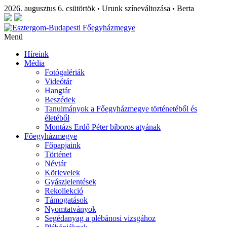
2026. augusztus 6. csütörtök
Urunk színeváltozása
Berta
•
•
Menü
Híreink
Média
Fotógalériák
Videótár
Hangtár
Beszédek
Tanulmányok a Főegyházmegye történetéből és
életéből
Montázs Erdő Péter bíboros atyának
Főegyházmegye
Főpapjaink
Történet
Névtár
Körlevelek
Gyászjelentések
Rekollekció
Támogatások
Nyomtatványok
Segédanyag a plébánosi vizsgához