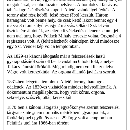
megoldással, csehboltozatos belsővel. A homlokzat falsávos,
táblás tagolású díszítést kapott. A tetőt zsindellyel fedték. A
torony alsó rész kőből, felső része fából készült. Három
harangnak volt benne hely, de csak kettő lakott benne: egy 4
mázsa 35 font súlyú és egy 2 mázsás. Oltárát Szt. István
tiszteletére állították, az elterjedt vélekedés ellenére semmi jel
nem utal arra, hogy Pollack Mihály tervezte volna. Orgonája 4
regiszteres volt. A (feltételezhető) oltárképen kívül mindössze
egy Szt. Vendel kép volt a templomban.
Az 1829-es kánoni látogatás már a felszerelések lassú
gyarapodásáról számolt be. Javadalma 6 hold föld, amelyet
Takács Jánostól örökölt. Még mindig nem volt felszentelve.
Végre volt keresztkútja. Az orgona állandó javításra szorult.
1831-ben leégett a templom. A tető, torony, harangok
odalettek. Az 1839-es vizitációra mindezt helyreállították. A
dokumentum megállapította, hogy volt kórus, orgona,
sekrestye, szószék, oltár, keresztkút.
1870-ben a kánoni látogatás jegyzőkönyve szerint felszerelési
tárgyai szinte „nem normális mértékben” gyarapodtak, a
főoltárképpel együtt összesen 29 tárgy volt a templomban.
Felújítás utoljára 1866-ban történt.