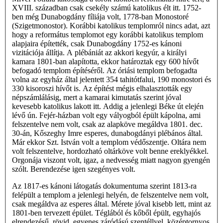
XVIII. században csak csekély számú katolikus élt itt. 1752-
ben még Dunabogdány fíliája volt, 1778-ban Monostoré
(Szigetmonostor). Korábbi katolikus templomról nincs adat, azt
hogy a református templomot egy korábbi katolikus templom
alapjaira építették, csak Dunabogdány 1752-es kánoni
vizitációja állítja. A plébániát az akkori kegyúr, a királyi
kamara 1801-ban alapította, ekkor határoztak egy 600 hívőt
befogadó templom építéséről. Az óriási templom befogadta
volna az egyház által jelentett 354 tahitótfalui, 190 monostori és
330 kisoroszi hívőt is. Az építést mégis elhalasztották egy
népszámlálásig, mert a kamarai kimutatás szerint jóval
kevesebb katolikus lakott itt. Addig a jelenlegi Béke út elején
lévő ún. Fejér-házban volt egy vályogból épült kápolna, ami
felszentelve nem volt, csak az alapköve megáldva 1801. dec.
30-án, Kőszeghy Imre esperes, dunabogdányi plébános által.
Már ekkor Szt. István volt a templom védőszentje. Oltára nem
volt felszentelve, hordozható oltárköve volt benne ereklyékkel.
Orgonája viszont volt, igaz, a nedvesség miatt nagyon gyengén
szólt. Berendezése igen szegényes volt.
Az 1817-es kánoni látogatás dokumentuma szerint 1813-ra
felépült a templom a jelenlegi helyén, de felszentelve nem volt,
csak megáldva az esperes által. Mérete jóval kisebb lett, mint az
1801-ben tervezett épület. Téglából és kőből épült, egyhajós
elrendezésű, rövid, egyenes záródású szentéllyel, középtornyos