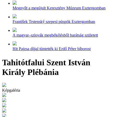
Megnyílt a megújult Keresztény Múzeum Esztergomban
František Trstenský szepesi püspök Esztergomban
A magyar–szlovák megbékélésből barátság született
Hit Pajzsa díjjal tüntették ki Erdő Péter bíborost
Tahitótfalui Szent István
Király Plébánia
Képgaléria