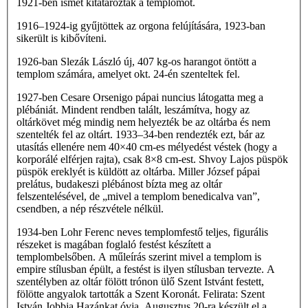
1921-ben ismét kitatarozták a templomot.
1916–1924-ig gyűjtöttek az orgona felújítására, 1923-ban
sikerült is kibővíteni.
1926-ban Slezák László új, 407 kg-os harangot öntött a
templom számára, amelyet okt. 24-én szenteltek fel.
1927-ben Cesare Orsenigo pápai nuncius látogatta meg a
plébániát. Mindent rendben talált, leszámítva, hogy az
oltárkövet még mindig nem helyezték be az oltárba és nem
szentelték fel az oltárt. 1933–34-ben rendezték ezt, bár az
utasítás ellenére nem 40×40 cm-es mélyedést véstek (hogy a
korporálé elférjen rajta), csak 8×8 cm-est. Shvoy Lajos püspök
püspök ereklyét is küldött az oltárba. Miller József pápai
prelátus, budakeszi plébánost bízta meg az oltár
felszentelésével, de „mivel a templom benedicalva van”,
csendben, a nép részvétele nélkül.
1934-ben Lohr Ferenc neves templomfestő teljes, figurális
részeket is magában foglaló festést készített a
templombelsőben. A műleírás szerint mivel a templom is
empire stílusban épült, a festést is ilyen stílusban tervezte. A
szentélyben az oltár fölött trónon ülő Szent Istvánt festett,
fölötte angyalok tartották a Szent Koronát. Felirata: Szent
István Jobbja Hazánkat óvja. Augusztus 20-ra készült el a