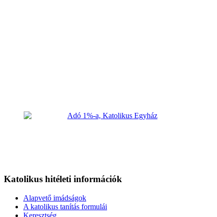
Katolikus hitéleti információk
Alapvető imádságok
A katolikus tanítás formulái
Keresztség