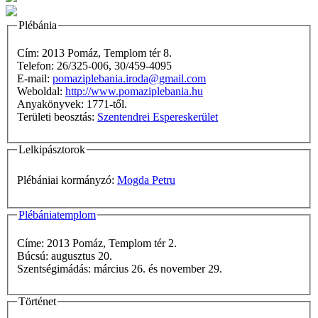
Plébánia
Cím: 2013 Pomáz, Templom tér 8.
Telefon: 26/325-006, 30/459-4095
E-mail:
pomaziplebania.iroda@gmail.com
Weboldal:
http://www.pomaziplebania.hu
Anyakönyvek: 1771-től.
Területi beosztás:
Szentendrei Espereskerület
Lelkipásztorok
Plébániai kormányzó:
Mogda Petru
Plébániatemplom
Címe: 2013 Pomáz, Templom tér 2.
Búcsú: augusztus 20.
Szentségimádás: március 26. és november 29.
Történet