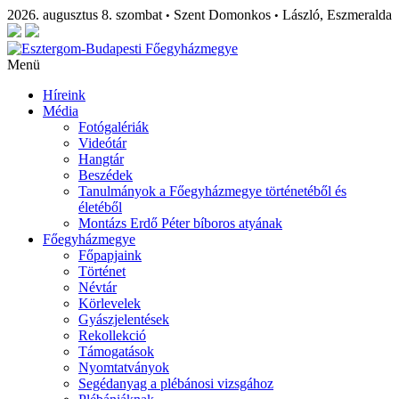
2026. augusztus 8. szombat
Szent Domonkos
László, Eszmeralda
•
•
Menü
Híreink
Média
Fotógalériák
Videótár
Hangtár
Beszédek
Tanulmányok a Főegyházmegye történetéből és
életéből
Montázs Erdő Péter bíboros atyának
Főegyházmegye
Főpapjaink
Történet
Névtár
Körlevelek
Gyászjelentések
Rekollekció
Támogatások
Nyomtatványok
Segédanyag a plébánosi vizsgához