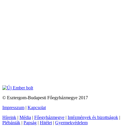
© Esztergom-Budapesti Főegyházmegye 2017
Impresszum
|
Kapcsolat
Híreink
|
Média
|
Főegyházmegye
|
Intézmények és bizottságok
|
Plébániák
|
Papság
|
Hitélet
|
Gyermekvédelem