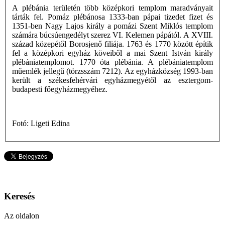
A plébánia területén több középkori templom maradványait
tárták fel. Pomáz plébánosa 1333-ban pápai tizedet fizet és
1351-ben Nagy Lajos király a pomázi Szent Miklós templom
számára búcsúengedélyt szerez VI. Kelemen pápától. A XVIII.
század közepétől Borosjenő filiája. 1763 és 1770 között építik
fel a középkori egyház köveiből a mai Szent István király
plébániatemplomot. 1770 óta plébánia. A plébániatemplom
műemlék jellegű (törzsszám 7212). Az egyházközség 1993-ban
került a székesfehérvári egyházmegyétől az esztergom-
budapesti főegyházmegyéhez.
Fotó: Ligeti Edina
Keresés
Az oldalon