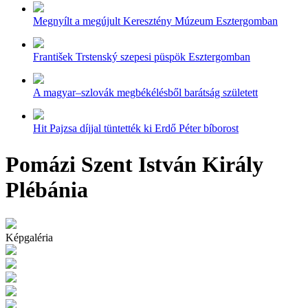
Megnyílt a megújult Keresztény Múzeum Esztergomban
František Trstenský szepesi püspök Esztergomban
A magyar–szlovák megbékélésből barátság született
Hit Pajzsa díjjal tüntették ki Erdő Péter bíborost
Pomázi Szent István Király
Plébánia
Képgaléria