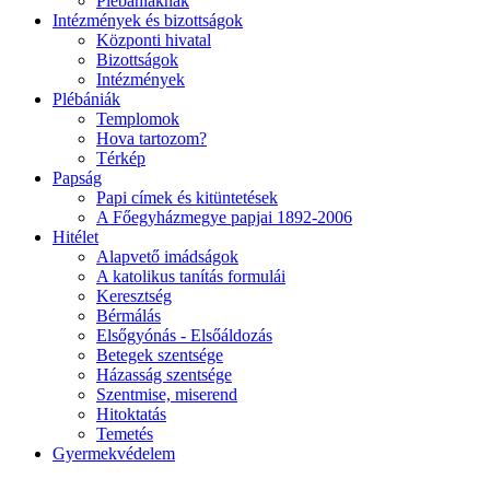
Plébániáknak
Intézmények és bizottságok
Központi hivatal
Bizottságok
Intézmények
Plébániák
Templomok
Hova tartozom?
Térkép
Papság
Papi címek és kitüntetések
A Főegyházmegye papjai 1892-2006
Hitélet
Alapvető imádságok
A katolikus tanítás formulái
Keresztség
Bérmálás
Elsőgyónás - Elsőáldozás
Betegek szentsége
Házasság szentsége
Szentmise, miserend
Hitoktatás
Temetés
Gyermekvédelem