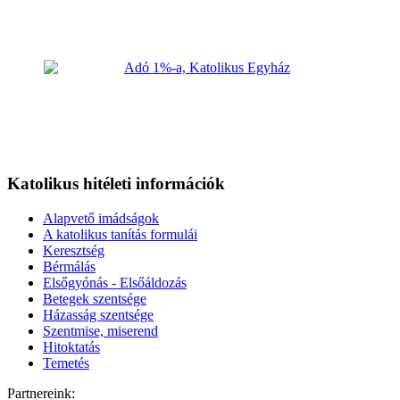
Katolikus hitéleti információk
Alapvető imádságok
A katolikus tanítás formulái
Keresztség
Bérmálás
Elsőgyónás - Elsőáldozás
Betegek szentsége
Házasság szentsége
Szentmise, miserend
Hitoktatás
Temetés
Partnereink: