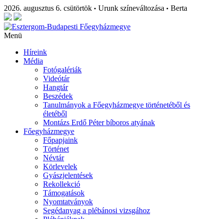
2026. augusztus 6. csütörtök
Urunk színeváltozása
Berta
•
•
Menü
Híreink
Média
Fotógalériák
Videótár
Hangtár
Beszédek
Tanulmányok a Főegyházmegye történetéből és
életéből
Montázs Erdő Péter bíboros atyának
Főegyházmegye
Főpapjaink
Történet
Névtár
Körlevelek
Gyászjelentések
Rekollekció
Támogatások
Nyomtatványok
Segédanyag a plébánosi vizsgához