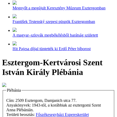
Megnyílt a megújult Keresztény Múzeum Esztergomban
František Trstenský szepesi püspök Esztergomban
A magyar–szlovák megbékélésből barátság született
Hit Pajzsa díjjal tüntették ki Erdő Péter bíborost
Esztergom-Kertvárosi Szent
István Király Plébánia
Plébánia
Cím: 2509 Esztergom, Damjanich utca 77.
Anyakönyvek: 1943-tól, a korábbiak az esztergomi Szent
Anna Plébánián.
Területi beosztás:
Főszékesegyházi Espereskerület