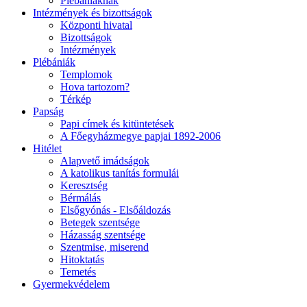
Plébániáknak
Intézmények és bizottságok
Központi hivatal
Bizottságok
Intézmények
Plébániák
Templomok
Hova tartozom?
Térkép
Papság
Papi címek és kitüntetések
A Főegyházmegye papjai 1892-2006
Hitélet
Alapvető imádságok
A katolikus tanítás formulái
Keresztség
Bérmálás
Elsőgyónás - Elsőáldozás
Betegek szentsége
Házasság szentsége
Szentmise, miserend
Hitoktatás
Temetés
Gyermekvédelem