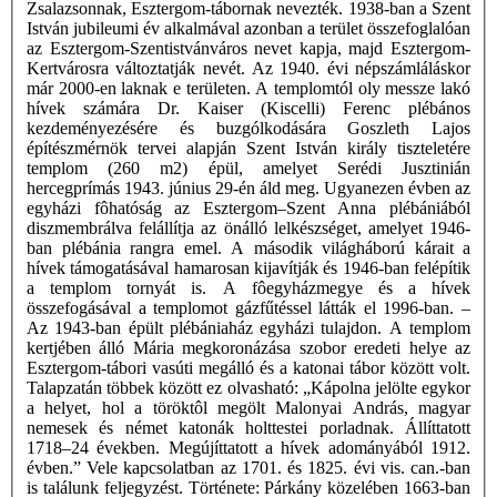
Zsalazsonnak, Esztergom-tábornak nevezték. 1938-ban a Szent
István jubileumi év alkalmával azonban a terület összefoglalóan
az Esztergom-Szentistvánváros nevet kapja, majd Esztergom-
Kertvárosra változtatják nevét. Az 1940. évi népszámláláskor
már 2000-en laknak e területen. A templomtól oly messze lakó
hívek számára Dr. Kaiser (Kiscelli) Ferenc plébános
kezdeményezésére és buzgólkodására Goszleth Lajos
építészmérnök tervei alapján Szent István király tiszteletére
templom (260 m2) épül, amelyet Serédi Jusztinián
hercegprímás 1943. június 29-én áld meg. Ugyanezen évben az
egyházi fôhatóság az Esztergom–Szent Anna plébániából
diszmembrálva felállítja az önálló lelkészséget, amelyet 1946-
ban plébánia rangra emel. A második világháború kárait a
hívek támogatásával hamarosan kijavítják és 1946-ban felépítik
a templom tornyát is. A fôegyházmegye és a hívek
összefogásával a templomot gázfűtéssel látták el 1996-ban. –
Az 1943-ban épült plébániaház egyházi tulajdon. A templom
kertjében álló Mária megkoronázása szobor eredeti helye az
Esztergom-tábori vasúti megálló és a katonai tábor között volt.
Talapzatán többek között ez olvasható: „Kápolna jelölte egykor
a helyet, hol a töröktôl megölt Malonyai András, magyar
nemesek és német katonák holttestei porladnak. Állíttatott
1718–24 években. Megújíttatott a hívek adományából 1912.
évben.” Vele kapcsolatban az 1701. és 1825. évi vis. can.-ban
is találunk feljegyzést. Története: Párkány közelében 1663-ban