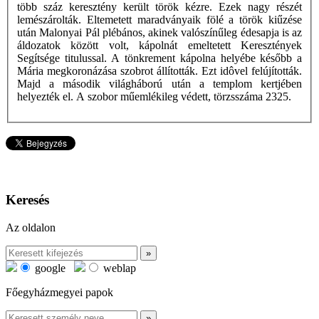
több száz keresztény került török kézre. Ezek nagy részét
lemészárolták. Eltemetett maradványaik fölé a török kiűzése
után Malonyai Pál plébános, akinek valószínűleg édesapja is az
áldozatok között volt, kápolnát emeltetett Keresztények
Segítsége titulussal. A tönkrement kápolna helyébe később a
Mária megkoronázása szobrot állították. Ezt idôvel felújították.
Majd a második világháború után a templom kertjében
helyezték el. A szobor műemlékileg védett, törzsszáma 2325.
Keresés
Az oldalon
google
weblap
Főegyházmegyei papok