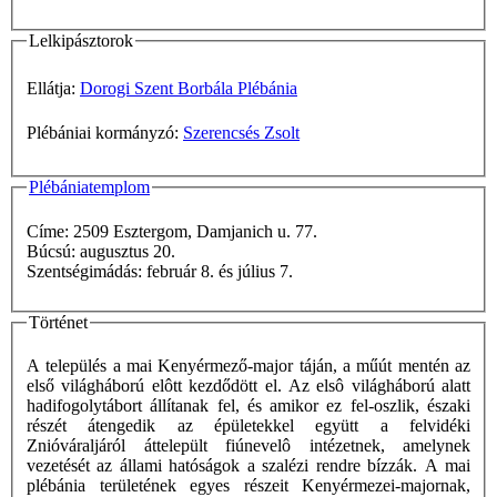
Lelkipásztorok
Ellátja:
Dorogi Szent Borbála Plébánia
Plébániai kormányzó:
Szerencsés Zsolt
Plébániatemplom
Címe: 2509 Esztergom, Damjanich u. 77.
Búcsú: augusztus 20.
Szentségimádás: február 8. és július 7.
Történet
A település a mai Kenyérmező-major táján, a műút mentén az
első világháború elôtt kezdődött el. Az elsô világháború alatt
hadifogolytábort állítanak fel, és amikor ez fel-oszlik, északi
részét átengedik az épületekkel együtt a felvidéki
Znióváraljáról áttelepült fiúnevelô intézetnek, amelynek
vezetését az állami hatóságok a szalézi rendre bízzák. A mai
plébánia területének egyes részeit Kenyérmezei-majornak,