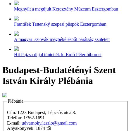
Megnyílt a megújult Keresztény Múzeum Esztergomban
František Trstenský szepesi püspök Esztergomban
A magyar–szlovák megbékélésből barátság született
Hit Pajzsa díjjal tüntették ki Erdő Péter bíborost
Budapest-Budatétényi Szent
István Király Plébánia
Plébánia
Cím: 1223 Budapest, Lépcsôs utca 8.
Telefon: 1/362-1691
E-mail:
udvarnoky.laszlo@gmail.com
Anyakönyvek: 1874-től