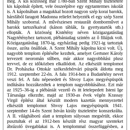
meg. A kis közösség már 1780-ban Szent Mihály tiszteletére
kis kápolnát épített, vele összeépítve egy egytantermes iskolát
is. A kápolnában a magukkal hozott nagyon szép korai barokk,
hársfából faragott Madonna reliefet helyezték el egy szép Szent
Mihály szoborral. A művésziesen restaurált domborművet a
barokk tartozékaival (kánon táblák, fa gyertyatartók stb.)
ellopták. A közösség Kistétény néven közigazgatásilag
Nagytétényhez tartozott, plébániailag szintén az ô filiájuk volt.
Közigazgatásilag 1870-ig, egyházilag pedig 1921-ig tartoztak
össze, azóta önállóak. A Szent Mihály kápolna kicsi volt. Új,
nagyobb templom építésébe kezdtek, amelyet Gertsner Károly
tervezett neoromán stílben, már akkor nagyobbítási plusz
tervvel, de ez idôközben elkallódott. Az elkészült templomot
Dr. Prohászka Ottokár székesfehérvári püspök áldotta meg
1912. szeptember 22-én. A falu 1914-ben a Budatétény nevet
veszi fel. A falu népesedett és Shvoy Lajos megyéspüspök
indítására hozzákezdtek a templom nagyobbításához. Ezt már
az 1925–36-ig a plébániát vezetô és itt letelepedett Isteni Ige
Társasága elkezdte, majd az 1930-as évek végén Krassay
Virgil építész által készült modern kazettás mennyezettel
elkészült templomot Shvoy Lajos megyéspüspök 1941.
szeptember 14-én Szent István király tiszteletére konszekrálta.
A II. világháború alatt a templom súlyosan megsérült, ekkor
pusztultak el az 1912-ben készült rész magyar szenteket
ábrázoló üvegablakai is. A templommal összefüggésben, a