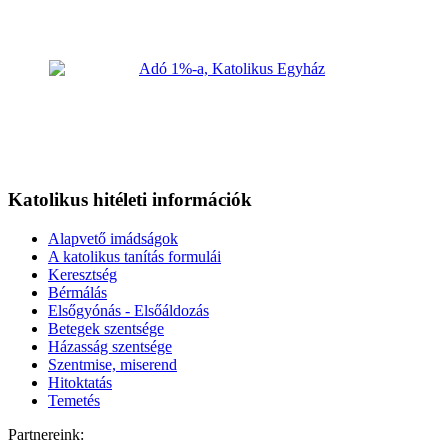
Katolikus hitéleti információk
Alapvető imádságok
A katolikus tanítás formulái
Keresztség
Bérmálás
Elsőgyónás - Elsőáldozás
Betegek szentsége
Házasság szentsége
Szentmise, miserend
Hitoktatás
Temetés
Partnereink: