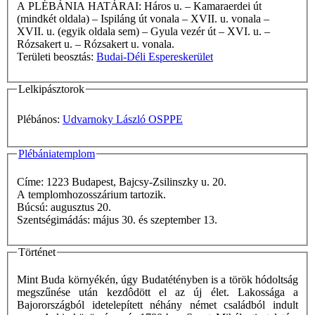
A PLÉBÁNIA HATÁRAI: Háros u. – Kamaraerdei út
(mindkét oldala) – Ispiláng út vonala – XVII. u. vonala –
XVII. u. (egyik oldala sem) – Gyula vezér út – XVI. u. –
Rózsakert u. – Rózsakert u. vonala.
Területi beosztás:
Budai-Déli Espereskerület
Lelkipásztorok
Plébános:
Udvarnoky László OSPPE
Plébániatemplom
Címe: 1223 Budapest, Bajcsy-Zsilinszky u. 20.
A templomhozosszárium tartozik.
Búcsú: augusztus 20.
Szentségimádás: május 30. és szeptember 13.
Történet
Mint Buda környékén, úgy Budatétényben is a török hódoltság
megszűnése után kezdôdött el az új élet. Lakossága a
Bajorországból idetelepített néhány német családból indult