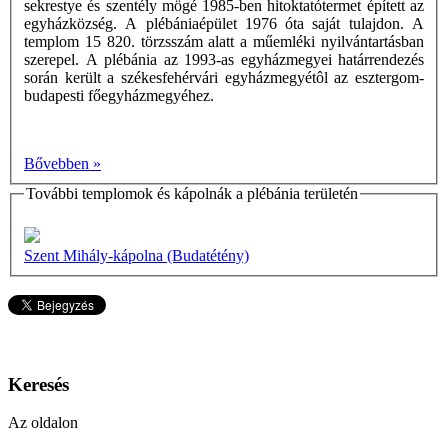
sekrestye és szentély mögé 1985-ben hitoktatótermet épített az
egyházközség. A plébániaépület 1976 óta saját tulajdon. A
templom 15 820. törzsszám alatt a műemléki nyilvántartásban
szerepel. A plébánia az 1993-as egyházmegyei határrendezés
során került a székesfehérvári egyházmegyétôl az esztergom-
budapesti főegyházmegyéhez.
Bővebben »
További templomok és kápolnák a plébánia területén
Szent Mihály-kápolna (Budatétény)
Keresés
Az oldalon