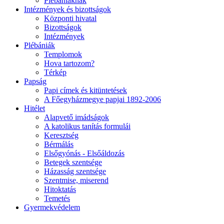
Plébániáknak
Intézmények és bizottságok
Központi hivatal
Bizottságok
Intézmények
Plébániák
Templomok
Hova tartozom?
Térkép
Papság
Papi címek és kitüntetések
A Főegyházmegye papjai 1892-2006
Hitélet
Alapvető imádságok
A katolikus tanítás formulái
Keresztség
Bérmálás
Elsőgyónás - Elsőáldozás
Betegek szentsége
Házasság szentsége
Szentmise, miserend
Hitoktatás
Temetés
Gyermekvédelem