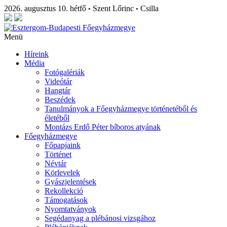
2026. augusztus 10. hétfő
Szent Lőrinc
Csilla
•
•
Menü
Híreink
Média
Fotógalériák
Videótár
Hangtár
Beszédek
Tanulmányok a Főegyházmegye történetéből és
életéből
Montázs Erdő Péter bíboros atyának
Főegyházmegye
Főpapjaink
Történet
Névtár
Körlevelek
Gyászjelentések
Rekollekció
Támogatások
Nyomtatványok
Segédanyag a plébánosi vizsgához