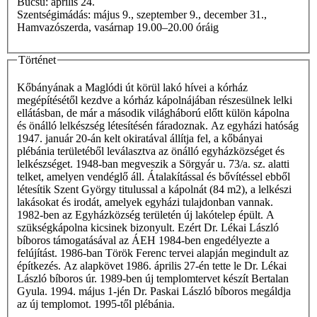
Búcsú: április 24.
Szentségimádás: május 9., szeptember 9., december 31.,
Hamvazószerda, vasárnap 19.00–20.00 óráig
Történet
Kőbányának a Maglódi út körül lakó hívei a kórház
megépítésétől kezdve a kórház kápolnájában részesülnek lelki
ellátásban, de már a második világháború előtt külön kápolna
és önálló lelkészség létesítésén fáradoznak. Az egyházi hatóság
1947. január 20-án kelt okiratával állítja fel, a kőbányai
plébánia területéből leválasztva az önálló egyházközséget és
lelkészséget. 1948-ban megveszik a Sörgyár u. 73/a. sz. alatti
telket, amelyen vendéglő áll. Átalakítással és bővítéssel ebből
létesítik Szent György titulussal a kápolnát (84 m2), a lelkészi
lakásokat és irodát, amelyek egyházi tulajdonban vannak.
1982-ben az Egyházközség területén új lakótelep épült. A
szükségkápolna kicsinek bizonyult. Ezért Dr. Lékai László
bíboros támogatásával az ÁEH 1984-ben engedélyezte a
felújítást. 1986-ban Török Ferenc tervei alapján megindult az
építkezés. Az alapkövet 1986. április 27-én tette le Dr. Lékai
László bíboros úr. 1989-ben új templomtervet készít Bertalan
Gyula. 1994. május 1-jén Dr. Paskai László bíboros megáldja
az új templomot. 1995-től plébánia.