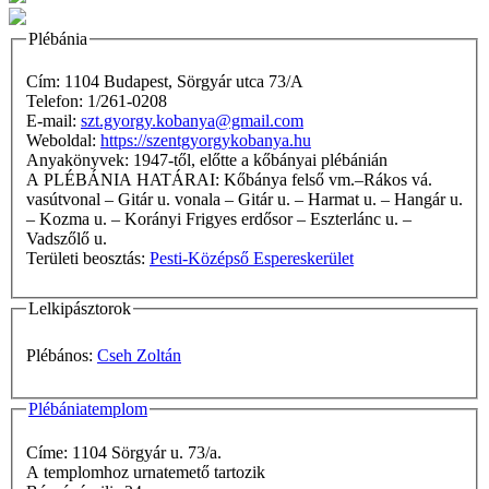
Plébánia
Cím: 1104 Budapest, Sörgyár utca 73/A
Telefon: 1/261-0208
E-mail:
szt.gyorgy.kobanya@gmail.com
Weboldal:
https://szentgyorgykobanya.hu
Anyakönyvek: 1947-től, előtte a kőbányai plébánián
A PLÉBÁNIA HATÁRAI: Kőbánya felső vm.–Rákos vá.
vasútvonal – Gitár u. vonala – Gitár u. – Harmat u. – Hangár u.
– Kozma u. – Korányi Frigyes erdősor – Eszterlánc u. –
Vadszőlő u.
Területi beosztás:
Pesti-Középső Espereskerület
Lelkipásztorok
Plébános:
Cseh Zoltán
Plébániatemplom
Címe: 1104 Sörgyár u. 73/a.
A templomhoz urnatemető tartozik