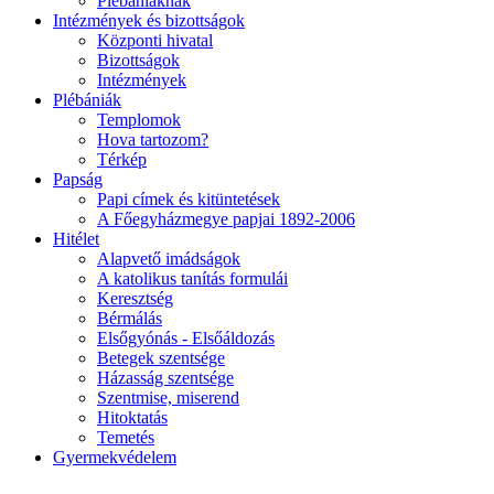
Plébániáknak
Intézmények és bizottságok
Központi hivatal
Bizottságok
Intézmények
Plébániák
Templomok
Hova tartozom?
Térkép
Papság
Papi címek és kitüntetések
A Főegyházmegye papjai 1892-2006
Hitélet
Alapvető imádságok
A katolikus tanítás formulái
Keresztség
Bérmálás
Elsőgyónás - Elsőáldozás
Betegek szentsége
Házasság szentsége
Szentmise, miserend
Hitoktatás
Temetés
Gyermekvédelem