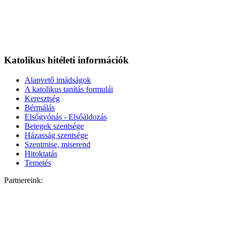
Katolikus hitéleti információk
Alapvető imádságok
A katolikus tanítás formulái
Keresztség
Bérmálás
Elsőgyónás - Elsőáldozás
Betegek szentsége
Házasság szentsége
Szentmise, miserend
Hitoktatás
Temetés
Partnereink: