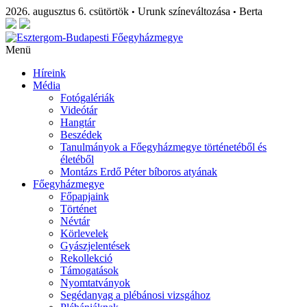
2026. augusztus 6. csütörtök
Urunk színeváltozása
Berta
•
•
Menü
Híreink
Média
Fotógalériák
Videótár
Hangtár
Beszédek
Tanulmányok a Főegyházmegye történetéből és
életéből
Montázs Erdő Péter bíboros atyának
Főegyházmegye
Főpapjaink
Történet
Névtár
Körlevelek
Gyászjelentések
Rekollekció
Támogatások
Nyomtatványok
Segédanyag a plébánosi vizsgához