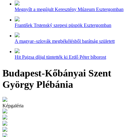
Megnyílt a megújult Keresztény Múzeum Esztergomban
František Trstenský szepesi püspök Esztergomban
A magyar–szlovák megbékélésből barátság született
Hit Pajzsa díjjal tüntették ki Erdő Péter bíborost
Budapest-Kőbányai Szent
György Plébánia
Képgaléria