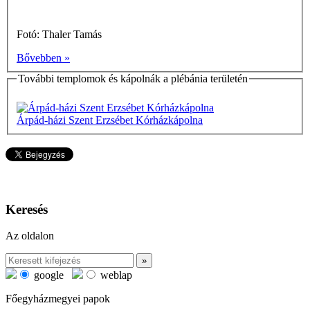
Fotó: Thaler Tamás
Bővebben »
További templomok és kápolnák a plébánia területén
Árpád-házi Szent Erzsébet Kórházkápolna
Keresés
Az oldalon
google
weblap
Főegyházmegyei papok