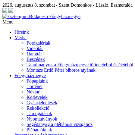
2026. augusztus 8. szombat
Szent Domonkos
László, Eszmeralda
•
•
Menü
Híreink
Média
Fotógalériák
Videótár
Hangtár
Beszédek
Tanulmányok a Főegyházmegye történetéből és életéből
Montázs Erdő Péter bíboros atyának
Főegyházmegye
Főpapjaink
Történet
Névtár
Körlevelek
Gyászjelentések
Rekollekció
Támogatások
Nyomtatványok
Segédanyag a plébánosi vizsgához
Plébániáknak