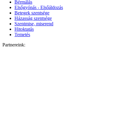
Bérmálás
Elsőgyónás - Elsőáldozás
Betegek szentsége
Házasság szentsége
Szentmise, miserend
Hitoktatás
Temetés
Partnereink: