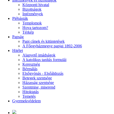
Intézmények és bizottságok
Központi hivatal
Bizottságok
Intézmények
Plébániák
Templomok
Hova tartozom?
Térkép
Papság
Papi címek és kitüntetések
A Főegyházmegye papjai 1892-2006
Hitélet
Alapvető imádságok
A katolikus tanítás formulái
Keresztség
Bérmálás
Elsőgyónás - Elsőáldozás
Betegek szentsége
Házasság szentsége
Szentmise, miserend
Hitoktatás
Temetés
Gyermekvédelem