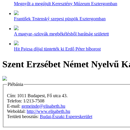
Megnyílt a megújult Keresztény Múzeum Esztergomban
František Trstenský szepesi püspök Esztergomban
A magyar–szlovák megbékélésből barátság született
Hit Pajzsa díjjal tüntették ki Erdő Péter bíborost
Szent Erzsébet Német Nyelvű Ka
Plébánia
Cím: 1011 Budapest, Fő utca 43.
Telefon: 1/213-7508
E-mail:
gemeinde@elisabeth.hu
Weboldal:
http://www.elisabeth.hu
Területi beosztás:
Budai-Északi Espereskerület