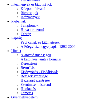
Plébániáknak
Intézmények és bizottságok
Központi hivatal
Bizottságok
Intézmények
Plébániák
Templomok
Hova tartozom?
Térkép
Papság
Papi címek és kitüntetések
A Főegyházmegye papjai 1892-2006
Hitélet
Alapvető imádságok
A katolikus tanítás formulái
Keresztség
Bérmálás
Elsőgyónás - Elsőáldozás
Betegek szentsége
Házasság szentsége
Szentmise, miserend
Hitoktatás
Temetés
Gyermekvédelem