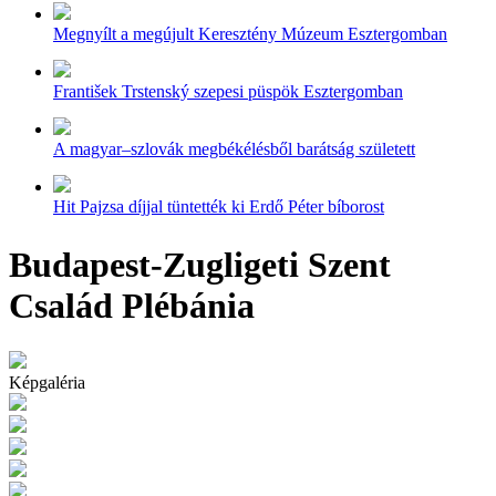
Megnyílt a megújult Keresztény Múzeum Esztergomban
František Trstenský szepesi püspök Esztergomban
A magyar–szlovák megbékélésből barátság született
Hit Pajzsa díjjal tüntették ki Erdő Péter bíborost
Budapest-Zugligeti Szent
Család Plébánia
Képgaléria