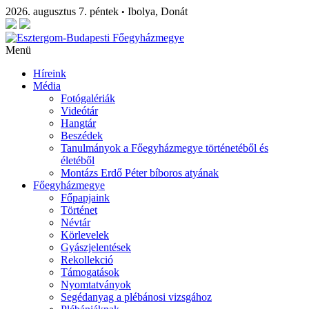
2026. augusztus 7. péntek
Ibolya, Donát
•
Menü
Híreink
Média
Fotógalériák
Videótár
Hangtár
Beszédek
Tanulmányok a Főegyházmegye történetéből és
életéből
Montázs Erdő Péter bíboros atyának
Főegyházmegye
Főpapjaink
Történet
Névtár
Körlevelek
Gyászjelentések
Rekollekció
Támogatások
Nyomtatványok
Segédanyag a plébánosi vizsgához