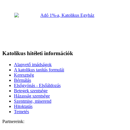
Katolikus hitéleti információk
Alapvető imádságok
A katolikus tanítás formulái
Keresztség
Bérmálás
Elsőgyónás - Elsőáldozás
Betegek szentsége
Házasság szentsége
Szentmise, miserend
Hitoktatás
Temetés
Partnereink: