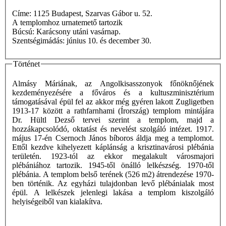
Címe: 1125 Budapest, Szarvas Gábor u. 52.
A templomhoz urnatemető tartozik
Búcsú: Karácsony utáni vasárnap.
Szentségimádás: június 10. és december 30.
Történet
Almásy Máriának, az Angolkisasszonyok főnöknőjének
kezdeményezésére a főváros és a kultuszminisztérium
támogatásával épül fel az akkor még gyéren lakott Zugligetben
1913-17 között a rathfarnhami (Írország) templom mintájára
Dr. Hültl Dezső tervei szerint a templom, majd a
hozzákapcsolódó, oktatást és nevelést szolgáló intézet. 1917.
május 17-én Csernoch János bíboros áldja meg a templomot.
Ettől kezdve kihelyezett káplánság a krisztinavárosi plébánia
területén. 1923-tól az ekkor megalakult városmajori
plébániához tartozik. 1945-től önálló lelkészség. 1970-től
plébánia. A templom belső terének (526 m2) átrendezése 1970-
ben történik. Az egyházi tulajdonban levő plébánialak most
épül. A lelkészek jelenlegi lakása a templom kiszolgáló
helyiségeiből van kialakítva.