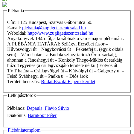
Plébánia
Cím: 1125 Budapest, Szarvas Gábor utca 50.
E-mail:
plebania@zugligetiszentcsalad.hu
Weboldal:
http://www.zugligetiszentcsalad.hu
Anyakönyvek 1945-től, a korábbiak a városmajori plébánián :
A PLÉBÁNIA HATÁRAI: Szilágyi Erzsébet fasor –
Hűvösvölgyi út – Nagykovácsi út – Feketefej u. (egyik oldala
sem) – Városhatár – a Budakeszihez tartozó Őr u. sarkáig,
ahonnan a Jánoshegyi út – Konkoly Thege-Miklós út sarkáig
húzott egyenes (a csillagvizsgáló területe nélkül) Eötvös út –
TVT határa – Csillagvölgyi út – Kútvölgyi út – Galgóczy u. –
Felső Svábhegyi út – Padka u. – Diós árok
Területi beosztás:
Budai-Északi Espereskerület
Lelkipásztorok
Plébános:
Depaula, Flavio Silvio
Diakónus:
Bärnkopf Péter
Plébániatemplom