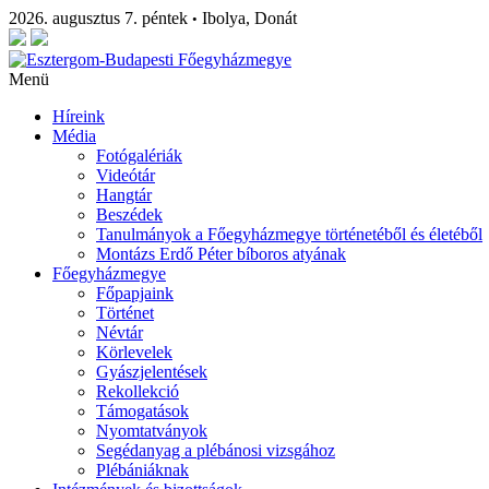
2026. augusztus 7. péntek
Ibolya, Donát
•
Menü
Híreink
Média
Fotógalériák
Videótár
Hangtár
Beszédek
Tanulmányok a Főegyházmegye történetéből és életéből
Montázs Erdő Péter bíboros atyának
Főegyházmegye
Főpapjaink
Történet
Névtár
Körlevelek
Gyászjelentések
Rekollekció
Támogatások
Nyomtatványok
Segédanyag a plébánosi vizsgához
Plébániáknak