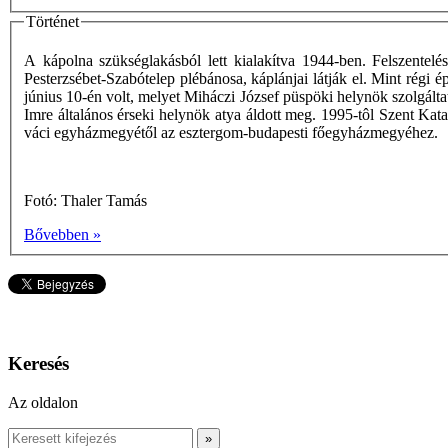
Történet
A kápolna szükséglakásból lett kialakítva 1944-ben. Felszentelé
Pesterzsébet-Szabótelep plébánosa, káplánjai látják el. Mint régi é
június 10-én volt, melyet Miháczi József püspöki helynök szolgált
Imre általános érseki helynök atya áldott meg. 1995-tôl Szent Kat
váci egyházmegyétől az esztergom-budapesti főegyházmegyéhez.
Fotó: Thaler Tamás
Bővebben »
Keresés
Az oldalon