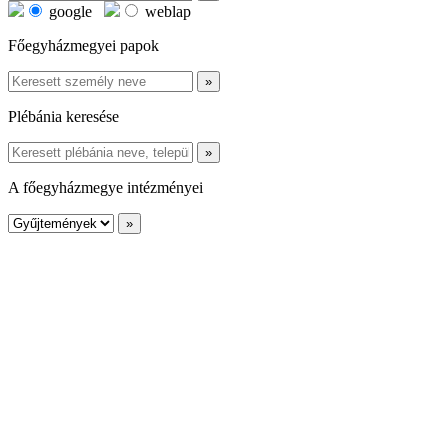
google
weblap
Főegyházmegyei papok
Plébánia keresése
A főegyházmegye intézményei