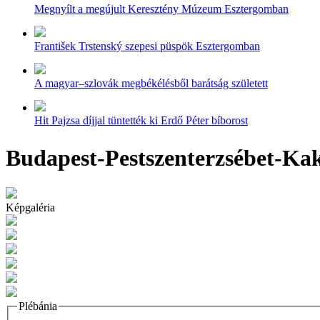
Megnyílt a megújult Keresztény Múzeum Esztergomban
František Trstenský szepesi püspök Esztergomban
A magyar–szlovák megbékélésből barátság született
Hit Pajzsa díjjal tüntették ki Erdő Péter bíborost
Budapest-Pestszenterzsébet-Kak
Képgaléria
Plébánia