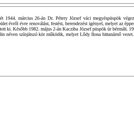
sét 1944. március 26-án Dr. Pétery József váci megyéspüspök végezt
pület évről évre renoválást, festést, berendezést igényel, melyet az épp
atott ki. Később 1982. május 2-án Kacziba József püspök úr bérmált. 1
alin néven színjátszó kör működik, melyet Lődy Ilona hittanárnő veze