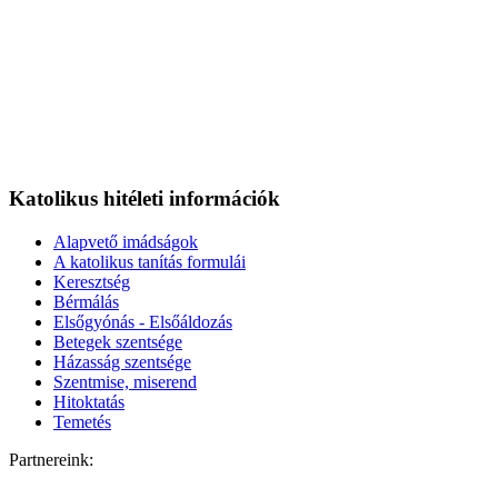
Katolikus hitéleti információk
Alapvető imádságok
A katolikus tanítás formulái
Keresztség
Bérmálás
Elsőgyónás - Elsőáldozás
Betegek szentsége
Házasság szentsége
Szentmise, miserend
Hitoktatás
Temetés
Partnereink: