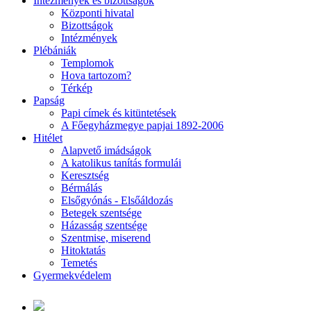
Intézmények és bizottságok
Központi hivatal
Bizottságok
Intézmények
Plébániák
Templomok
Hova tartozom?
Térkép
Papság
Papi címek és kitüntetések
A Főegyházmegye papjai 1892-2006
Hitélet
Alapvető imádságok
A katolikus tanítás formulái
Keresztség
Bérmálás
Elsőgyónás - Elsőáldozás
Betegek szentsége
Házasság szentsége
Szentmise, miserend
Hitoktatás
Temetés
Gyermekvédelem