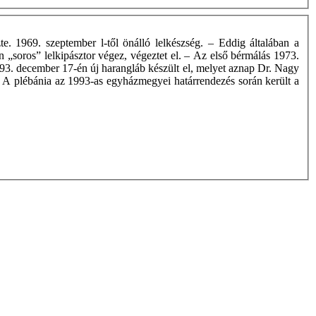
e. 1969. szeptember l-től önálló lelkészség. – Eddig általában a
en „soros” lelkipásztor végez, végeztet el. – Az első bérmálás 1973.
993. december 17-én új harangláb készült el, melyet aznap Dr. Nagy
t. A plébánia az 1993-as egyházmegyei határrendezés során került a