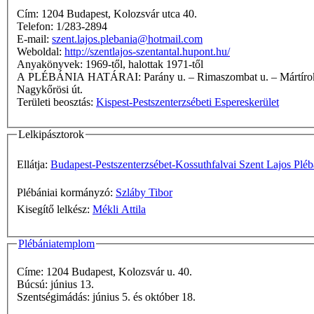
Cím: 1204 Budapest, Kolozsvár utca 40.
Telefon: 1/283-2894
E-mail:
szent.lajos.plebania@hotmail.com
Weboldal:
http://szentlajos-szentantal.hupont.hu/
Anyakönyvek: 1969-től, halottak 1971-től
A PLÉBÁNIA HATÁRAI: Parány u. – Rimaszombat u. – Mártírok útja – Temesvár u. – Wesselényi u. – Eperjes u. – Ábrahám Géza u. – Ritka köz – Alsó határút – Köves út – Szentlőrinci út –
Nagykőrösi út.
Területi beosztás:
Kispest-Pestszenterzsébeti Espereskerület
Lelkipásztorok
Ellátja:
Budapest-Pestszenterzsébet-Kossuthfalvai Szent Lajos Pléb
Plébániai kormányzó:
Szláby Tibor
Kisegítő lelkész:
Mékli Attila
Plébániatemplom
Címe: 1204 Budapest, Kolozsvár u. 40.
Búcsú: június 13.
Szentségimádás: június 5. és október 18.