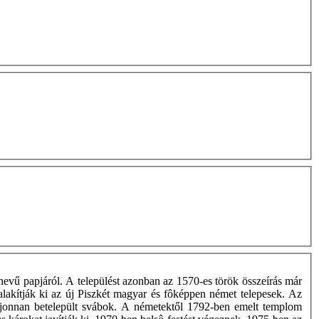
nevű papjáról. A települést azonban az 1570-es török összeírás már
alakítják ki az új Piszkét magyar és fôképpen német telepesek. Az
ói újonnan betelepült svábok. A németektől 1792-ben emelt templom