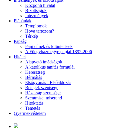
Intézmények és bizottságok
Központi hivatal
Bizottságok
Intézmények
Plébániák
Templomok
Hova tartozom?
Térkép
Papság
Papi címek és kitüntetések
A Főegyházmegye papjai 1892-2006
Hitélet
Alapvető imádságok
A katolikus tanítás formulái
Keresztség
Bérmálás
Elsőgyónás - Elsőáldozás
Betegek szentsége
Házasság szentsége
Szentmise, miserend
Hitoktatás
Temetés
Gyermekvédelem