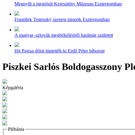
Megnyílt a megújult Keresztény Múzeum Esztergomban
František Trstenský szepesi püspök Esztergomban
A magyar–szlovák megbékélésből barátság született
Hit Pajzsa díjjal tüntették ki Erdő Péter bíborost
Piszkei Sarlós Boldogasszony Pl
Képgaléria
Plébánia