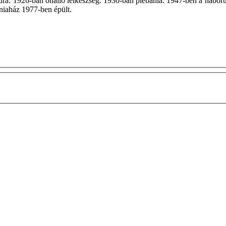
a. 1926-ban önálló lelkészség. 1930-ban plébánia. 1947-ben a háborús 
bániaház 1977-ben épült.