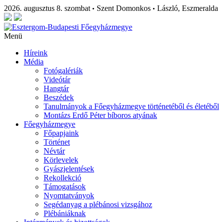
2026. augusztus 8. szombat
Szent Domonkos
László, Eszmeralda
•
•
Menü
Híreink
Média
Fotógalériák
Videótár
Hangtár
Beszédek
Tanulmányok a Főegyházmegye történetéből és életéből
Montázs Erdő Péter bíboros atyának
Főegyházmegye
Főpapjaink
Történet
Névtár
Körlevelek
Gyászjelentések
Rekollekció
Támogatások
Nyomtatványok
Segédanyag a plébánosi vizsgához
Plébániáknak