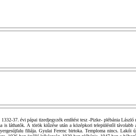
1332-37. évi pápai tizedjegyzék említést tesz -Pizke- plébánia László 
is láthatók. A török kiűzése után a középkori településtôl távolabb 
 -Nyergesújfalu filiája. Gyulai Ferenc birtoka. Temploma nincs. Lak