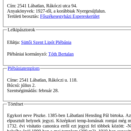
Cím: 2541 Lábatlan, Rákóczi utca 94.
Anyakönyvek: 1927-től, a korábbiak Nyergesújfalun.
Területi beosztás:
Főszékesegyházi Espereskerület
Lelkipásztorok
Ellátja:
Süttői Szent Lipót Plébánia
Plébániai kormányzó:
Tóth Bertalan
Plébániatemplom
Címe: 2541 Lábatlan, Rákóczi u. 118.
Búcsú: július 2.
Szentségimádás: február 28.
Történet
Egykori neve Piszke. 1385-ben Lábatlani Hensling Pál birtoka. Az 
elpusztult helynek jegyzi. Középkori temp-lomának romjai még ma 
1732. évi visitatio canonica errôl ezt jegyzi fel többek között: