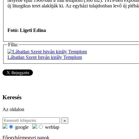
helyébe épül 1900-ban a mai templom (300 m2). 1919-ben expositur
új liturgikus teret alakítják ki. Az egyházi tulajdonban levő új plé
Fotó: Ligeti Edina
Fília:
Lábatlan Szent István király Templom
Keresés
Az oldalon
google
weblap
Főegyházmegyei papok