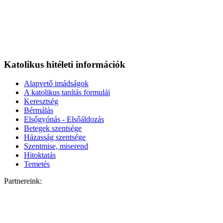
Katolikus hitéleti információk
Alapvető imádságok
A katolikus tanítás formulái
Keresztség
Bérmálás
Elsőgyónás - Elsőáldozás
Betegek szentsége
Házasság szentsége
Szentmise, miserend
Hitoktatás
Temetés
Partnereink: