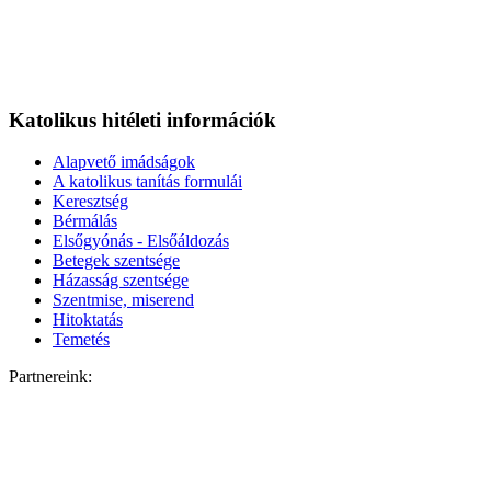
Katolikus hitéleti információk
Alapvető imádságok
A katolikus tanítás formulái
Keresztség
Bérmálás
Elsőgyónás - Elsőáldozás
Betegek szentsége
Házasság szentsége
Szentmise, miserend
Hitoktatás
Temetés
Partnereink: