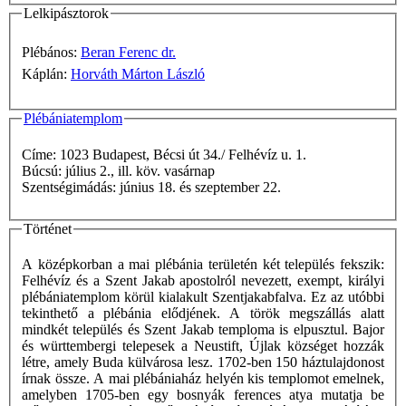
Lelkipásztorok
Plébános:
Beran Ferenc dr.
Káplán:
Horváth Márton László
Plébániatemplom
Címe: 1023 Budapest, Bécsi út 34./ Felhévíz u. 1.
Búcsú: július 2., ill. köv. vasárnap
Szentségimádás: június 18. és szeptember 22.
Történet
A középkorban a mai plébánia területén két település fekszik:
Felhévíz és a Szent Jakab apostolról nevezett, exempt, királyi
plébániatemplom körül kialakult Szentjakabfalva. Ez az utóbbi
tekinthető a plébánia elődjének. A török megszállás alatt
mindkét település és Szent Jakab temploma is elpusztul. Bajor
és württembergi telepesek a Neustift, Újlak községet hozzák
létre, amely Buda külvárosa lesz. 1702-ben 150 háztulajdonost
írnak össze. A mai plébániaház helyén kis templomot emelnek,
amelyben 1705-ben egy bosnyák ferences atya mutatja be