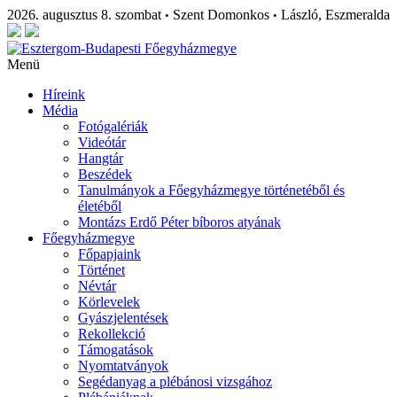
2026. augusztus 8. szombat
Szent Domonkos
László, Eszmeralda
•
•
Menü
Híreink
Média
Fotógalériák
Videótár
Hangtár
Beszédek
Tanulmányok a Főegyházmegye történetéből és
életéből
Montázs Erdő Péter bíboros atyának
Főegyházmegye
Főpapjaink
Történet
Névtár
Körlevelek
Gyászjelentések
Rekollekció
Támogatások
Nyomtatványok
Segédanyag a plébánosi vizsgához