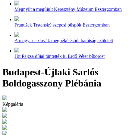
Megnyílt a megújult Keresztény Múzeum Esztergomban
František Trstenský szepesi püspök Esztergomban
A magyar–szlovák megbékélésből barátság született
Hit Pajzsa díjjal tüntették ki Erdő Péter bíborost
Budapest-Újlaki Sarlós
Boldogasszony Plébánia
Képgaléria