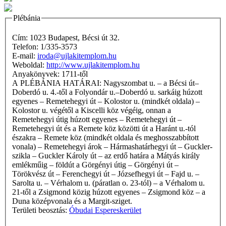
Plébánia
Cím: 1023 Budapest, Bécsi út 32.
Telefon: 1/335-3573
E-mail:
iroda@ujlakitemplom.hu
Weboldal:
http://www.ujlakitemplom.hu
Anyakönyvek: 1711-től
A PLÉBÁNIA HATÁRAI: Nagyszombat u. – a Bécsi út–
Doberdó u. 4.-től a Folyondár u.–Doberdó u. sarkáig húzott
egyenes – Remetehegyi út – Kolostor u. (mindkét oldala) –
Kolostor u. végétől a Kiscelli köz végéig, onnan a
Remetehegyi útig húzott egyenes – Remetehegyi út –
Remetehegyi út és a Remete köz közötti út a Haránt u.-tól
északra – Remete köz (mindkét oldala és meghosszabbított
vonala) – Remetehegyi árok – Hármashatárhegyi út – Guckler-
szikla – Guckler Károly út – az erdő határa a Mátyás király
emlékműig – földút a Görgényi útig – Görgényi út –
Törökvész út – Ferenchegyi út – Józsefhegyi út – Fajd u. –
Sarolta u. – Vérhalom u. (páratlan o. 23-tól) – a Vérhalom u.
21-től a Zsigmond közig húzott egyenes – Zsigmond köz – a
Duna középvonala és a Margit-sziget.
Területi beosztás:
Óbudai Espereskerület