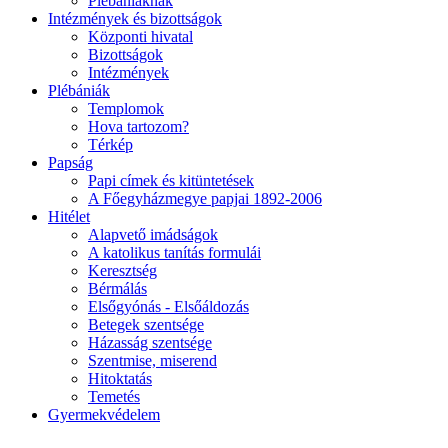
Plébániáknak
Intézmények és bizottságok
Központi hivatal
Bizottságok
Intézmények
Plébániák
Templomok
Hova tartozom?
Térkép
Papság
Papi címek és kitüntetések
A Főegyházmegye papjai 1892-2006
Hitélet
Alapvető imádságok
A katolikus tanítás formulái
Keresztség
Bérmálás
Elsőgyónás - Elsőáldozás
Betegek szentsége
Házasság szentsége
Szentmise, miserend
Hitoktatás
Temetés
Gyermekvédelem