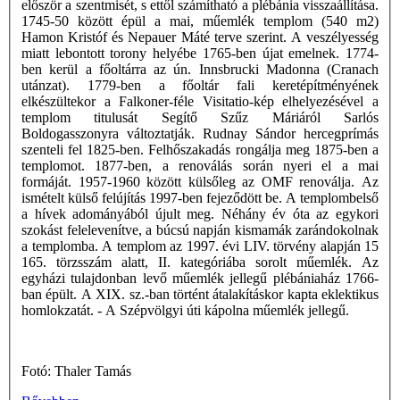
először a szentmisét, s ettől számítható a plébánia visszaállítása.
1745-50 között épül a mai, műemlék templom (540 m2)
Hamon Kristóf és Nepauer Máté terve szerint. A veszélyesség
miatt lebontott torony helyébe 1765-ben újat emelnek. 1774-
ben kerül a főoltárra az ún. Innsbrucki Madonna (Cranach
utánzat). 1779-ben a főoltár fali keretépítményének
elkészültekor a Falkoner-féle Visitatio-kép elhelyezésével a
templom titulusát Segítő Szűz Máriáról Sarlós
Boldogasszonyra változtatják. Rudnay Sándor hercegprímás
szenteli fel 1825-ben. Felhőszakadás rongálja meg 1875-ben a
templomot. 1877-ben, a renoválás során nyeri el a mai
formáját. 1957-1960 között külsőleg az OMF renoválja. Az
ismételt külső felújítás 1997-ben fejeződött be. A templombelső
a hívek adományából újult meg. Néhány év óta az egykori
szokást felelevenítve, a búcsú napján kismamák zarándokolnak
a templomba. A templom az 1997. évi LIV. törvény alapján 15
165. törzsszám alatt, II. kategóriába sorolt műemlék. Az
egyházi tulajdonban levő műemlék jellegű plébániaház 1766-
ban épült. A XIX. sz.-ban történt átalakításkor kapta eklektikus
homlokzatát. - A Szépvölgyi úti kápolna műemlék jellegű.
Fotó: Thaler Tamás